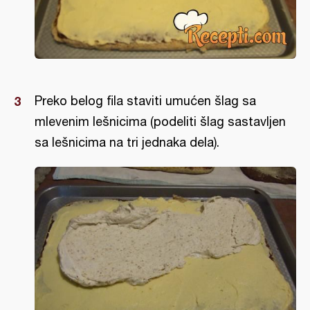
Preko belog fila staviti umućen šlag sa
mlevenim lešnicima (podeliti šlag sastavljen
sa lešnicima na tri jednaka dela).