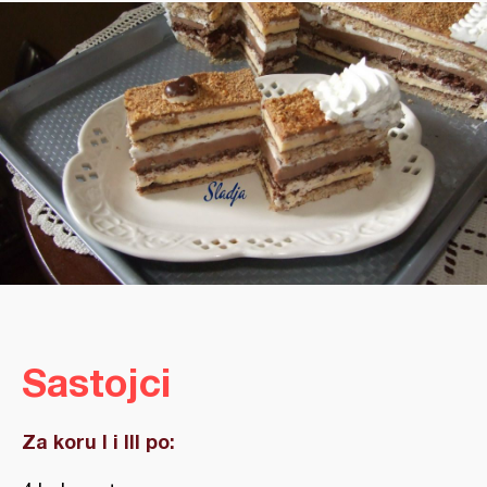
Sastojci
Za koru I i III po: