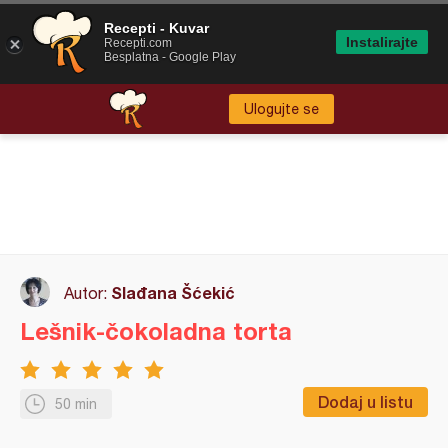
Recepti - Kuvar
Instalirajte
Recepti.com
Besplatna - Google Play
Ulogujte se
Slađana Šćekić
Autor:
Lešnik-čokoladna torta
Dodaj u listu
50 min