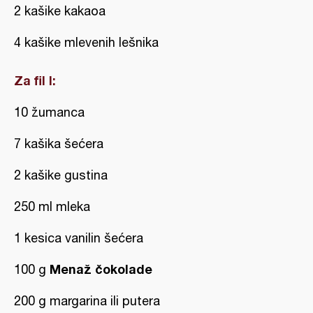
2 kašike kakaoa
4 kašike mlevenih lešnika
Za fil I:
10 žumanca
7 kašika šećera
2 kašike gustina
250 ml mleka
1 kesica vanilin šećera
Menaž čokolade
100 g
200 g margarina ili putera