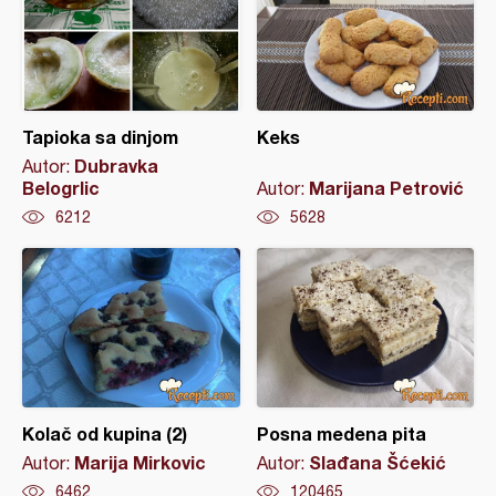
Tapioka sa dinjom
Keks
Dubravka
Autor:
Belogrlic
Marijana Petrović
Autor:
6212
5628
Kolač od kupina (2)
Posna medena pita
Marija Mirkovic
Slađana Šćekić
Autor:
Autor:
6462
120465