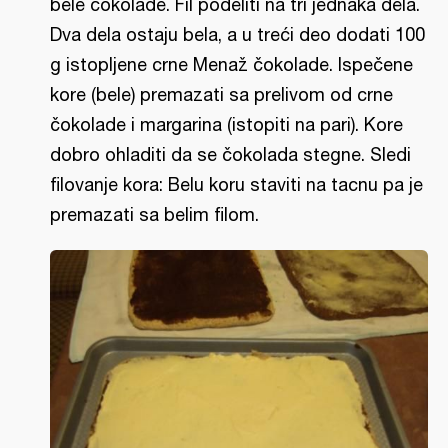
bele čokolade. Fil podeliti na tri jednaka dela.
Dva dela ostaju bela, a u treći deo dodati 100
g istopljene crne Menaž čokolade. Ispečene
kore (bele) premazati sa prelivom od crne
čokolade i margarina (istopiti na pari). Kore
dobro ohladiti da se čokolada stegne. Sledi
filovanje kora: Belu koru staviti na tacnu pa je
premazati sa belim filom.