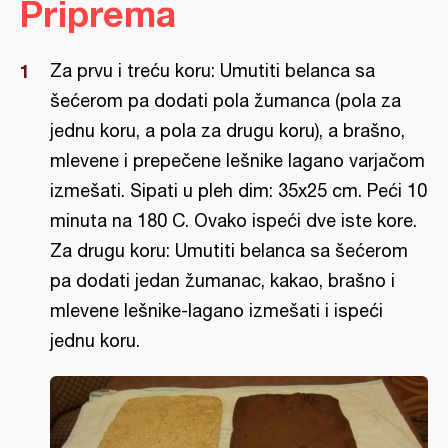
Priprema
Za prvu i treću koru: Umutiti belanca sa
šećerom pa dodati pola žumanca (pola za
jednu koru, a pola za drugu koru), a brašno,
mlevene i prepečene lešnike lagano varjačom
izmešati. Sipati u pleh dim: 35x25 cm. Peći 10
minuta na 180 C. Ovako ispeći dve iste kore.
Za drugu koru: Umutiti belanca sa šećerom
pa dodati jedan žumanac, kakao, brašno i
mlevene lešnike-lagano izmešati i ispeći
jednu koru.