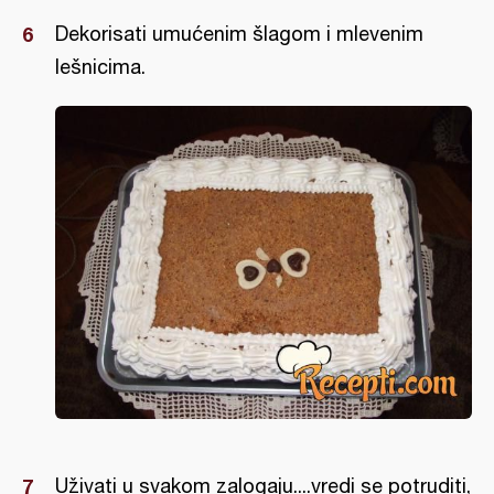
Dekorisati umućenim šlagom i mlevenim
lešnicima.
Uživati u svakom zalogaju....vredi se potruditi,