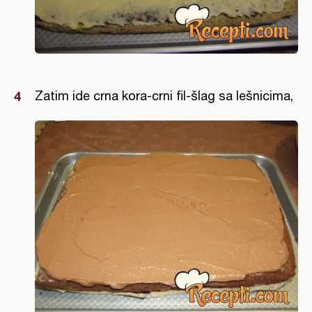
Zatim ide crna kora-crni fil-šlag sa lešnicima,