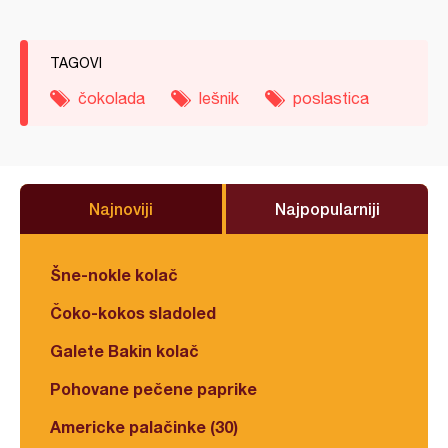
TAGOVI
čokolada
lešnik
poslastica
Najnoviji
Najpopularniji
Šne-nokle kolač
Čoko-kokos sladoled
Galete Bakin kolač
Pohovane pečene paprike
Americke palačinke (30)