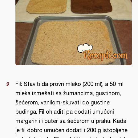
Fil: Staviti da provri mleko (200 ml), a 50 ml
mleka izmešati sa žumancima, gustinom,
šećerom, vanilom-skuvati do gustine
pudinga. Fil ohladiti pa dodati umućeni
margarin ili puter sa šećerom u prahu. Kada
je fil dobro umućen dodati i 200 g istopljene