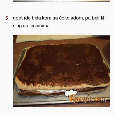
opet ide bela kora sa čokoladom, pa beli fil i
šlag sa lešnicima...