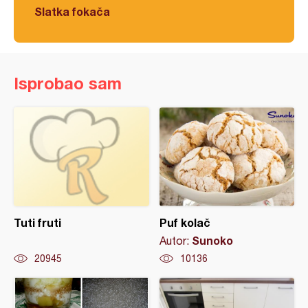
Slatka fokača
Isprobao sam
Tuti fruti
Puf kolač
Sunoko
Autor:
20945
10136