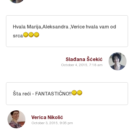
Hvala Marija,Aleksandra ,Verice hvala vam od
srca
Slađana Šćekić
October 4, 2015, 7:18 am
Šta reći - FANTASTIČNO!!
Verica Nikolić
October 3, 2015, 9:05 pm