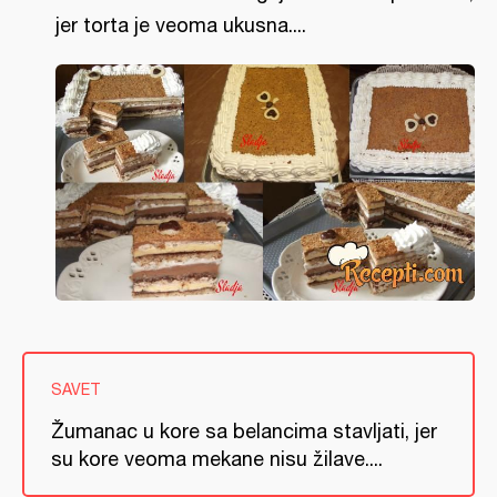
jer torta je veoma ukusna....
SAVET
Žumanac u kore sa belancima stavljati, jer
su kore veoma mekane nisu žilave....