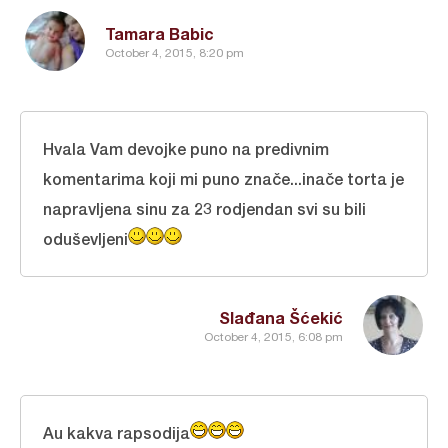
Tamara Babic
October 4, 2015, 8:20 pm
Hvala Vam devojke puno na predivnim
komentarima koji mi puno znače...inače torta je
napravljena sinu za 23 rodjendan svi su bili
oduševljeni
Slađana Šćekić
October 4, 2015, 6:08 pm
Au kakva rapsodija