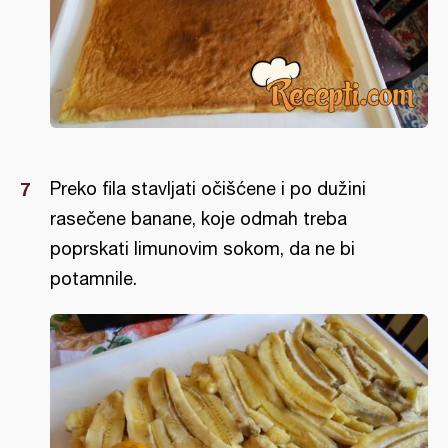
Preko fila stavljati očišćene i po dužini
rasečene banane, koje odmah treba
poprskati limunovim sokom, da ne bi
potamnile.