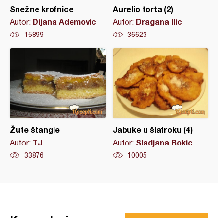
Snežne krofnice
Aurelio torta (2)
Dijana Ademovic
Dragana Ilic
Autor:
Autor:
15899
36623
Žute štangle
Jabuke u šlafroku (4)
TJ
Sladjana Bokic
Autor:
Autor:
33876
10005