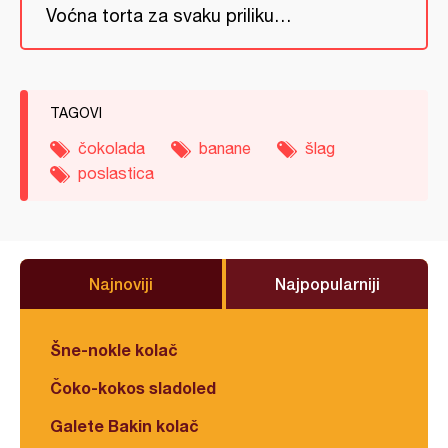
Voćna torta za svaku priliku…
TAGOVI
čokolada
banane
šlag
poslastica
Najnoviji
Najpopularniji
Šne-nokle kolač
Čoko-kokos sladoled
Galete Bakin kolač