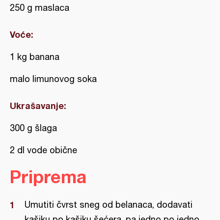
250 g maslaca
Voće:
1 kg banana
malo limunovog soka
Ukrašavanje:
300 g šlaga
2 dl vode obične
Priprema
Umutiti čvrst sneg od belanaca, dodavati
kašiku po kašiku šećera, pa jedno po jedno