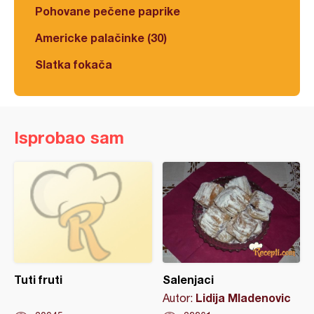
Pohovane pečene paprike
Americke palačinke (30)
Slatka fokača
Isprobao sam
Tuti fruti
Salenjaci
Lidija Mladenovic
Autor: