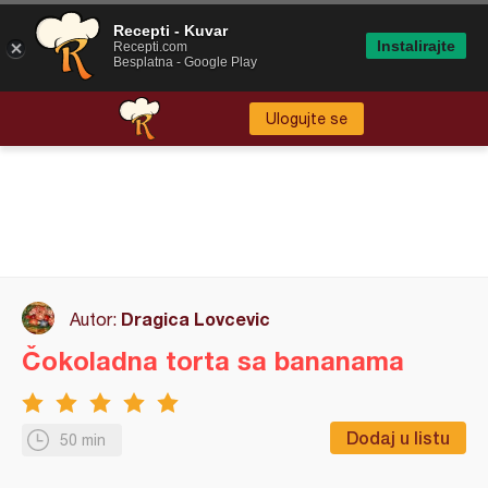
Recepti - Kuvar
Instalirajte
Recepti.com
Besplatna - Google Play
Ulogujte se
Dragica Lovcevic
Autor:
Čokoladna torta sa bananama
Dodaj u listu
50 min