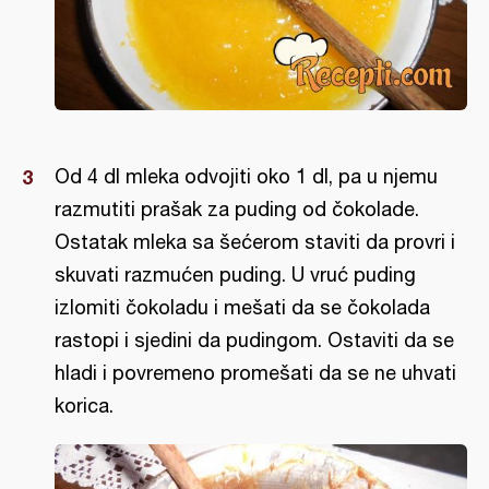
Od 4 dl mleka odvojiti oko 1 dl, pa u njemu
razmutiti prašak za puding od čokolade.
Ostatak mleka sa šećerom staviti da provri i
skuvati razmućen puding. U vruć puding
izlomiti čokoladu i mešati da se čokolada
rastopi i sjedini da pudingom. Ostaviti da se
hladi i povremeno promešati da se ne uhvati
korica.