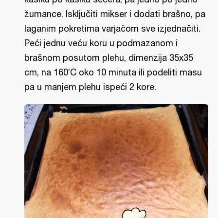
žumance. Isključiti mikser i dodati brašno, pa
laganim pokretima varjačom sve izjednačiti.
Peći jednu veću koru u podmazanom i
brašnom posutom plehu, dimenzija 35x35
cm, na 160’C oko 10 minuta ili podeliti masu
pa u manjem plehu ispeći 2 kore.