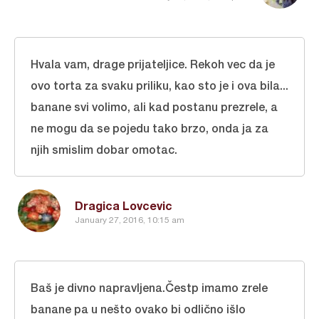
Hvala vam, drage prijateljice. Rekoh vec da je
ovo torta za svaku priliku, kao sto je i ova bila...
banane svi volimo, ali kad postanu prezrele, a
ne mogu da se pojedu tako brzo, onda ja za
njih smislim dobar omotac.
Dragica Lovcevic
January 27, 2016, 10:15 am
Baš je divno napravljena.Čestp imamo zrele
banane pa u nešto ovako bi odlično išlo