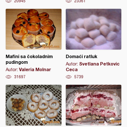
20945
23361
Mafini sa čokoladnim
Domaći ratluk
pudingom
Svetlana Petkovic
Autor:
Valeria Molnar
Ceca
Autor:
31697
5739