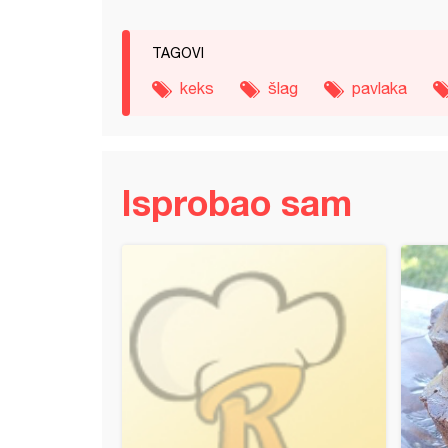
TAGOVI
keks
šlag
pavlaka
Isprobao sam
i puding od čokolade