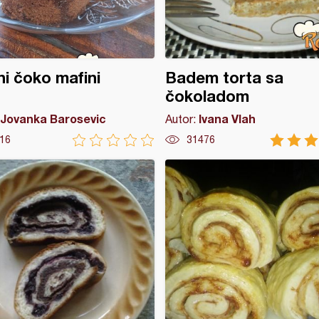
i čoko mafini
Badem torta sa
čokoladom
Jovanka Barosevic
Ivana Vlah
Autor:
16
31476