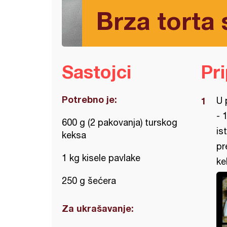
Brza torta
Sastojci
Pr
Potrebno je:
U 
- 
600 g (2 pakovanja) turskog
is
keksa
pr
1 kg kisele pavlake
ke
250 g šećera
Za ukrašavanje: