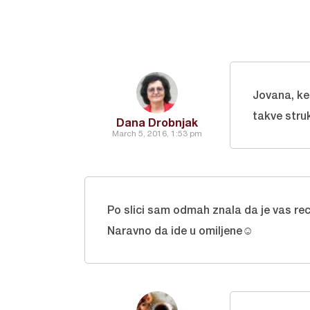
Jovana, ke
takve stru
Dana Drobnjak
March 5, 2016, 1:53 pm
Po slici sam odmah znala da je vas re
Naravno da ide u omiljene☺