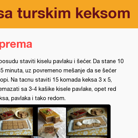
 sa turskim keksom
iprema
posudu staviti kiselu pavlaku i šećer. Da stane 10
15 minuta, uz povremeno mešanje da se šećer
topi. Na tacnu staviti 15 komada keksa 3 x 5,
emazati sa 3-4 kašike kisele pavlake, opet red
ksa, pavlaka i tako redom.