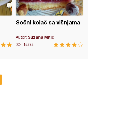
Sočni kolač sa višnjama
Suzana Mitic
Autor:
15282