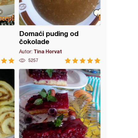
Domaći puding od
čokolade
Tina Horvat
Autor:
5257