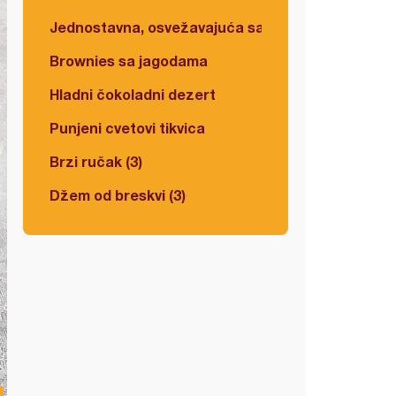
Jednostavna, osvežavajuća salata
Brownies sa jagodama
Hladni čokoladni dezert
Punjeni cvetovi tikvica
Brzi ručak (3)
Džem od breskvi (3)