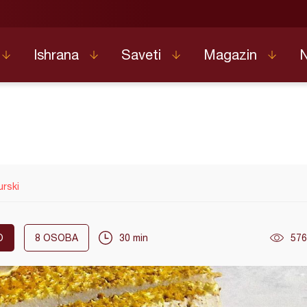
Ishrana
Saveti
Magazin
urski
O
8
OSOBA
30 min
576