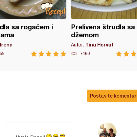
dla sa rogačem i
Prelivena štrudla sa
jama
džemom
Irena
Tina Horvat
Autor:
59
7460
Postavite komentar