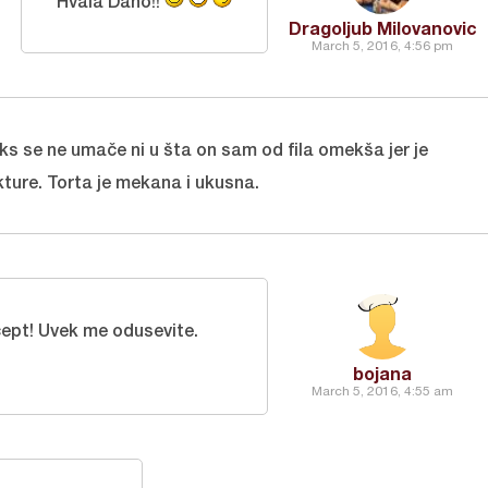
Hvala Dano!!
Dragoljub Milovanovic
March 5, 2016, 4:56 pm
ks se ne umače ni u šta on sam od fila omekša jer je
kture. Torta je mekana i ukusna.
cept! Uvek me odusevite.
bojana
March 5, 2016, 4:55 am