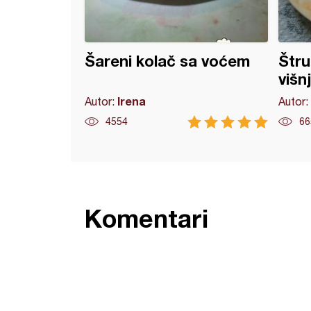
Šareni kolač sa voćem
Štru
višn
Irena
Autor:
Autor:
4554
66
Komentari