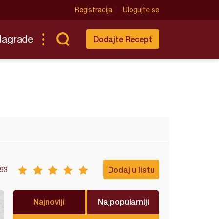
Registracija
Ulogujte se
Nagrade
Dodajte Recept
Dodaj u listu
93
Najnoviji
Najpopularniji