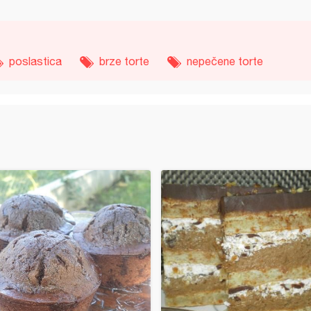
poslastica
brze torte
nepečene torte