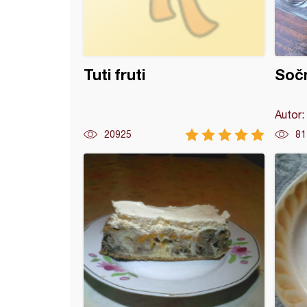
Tuti fruti
Sočn
Autor:
20925
81
 kolač sa višnjama