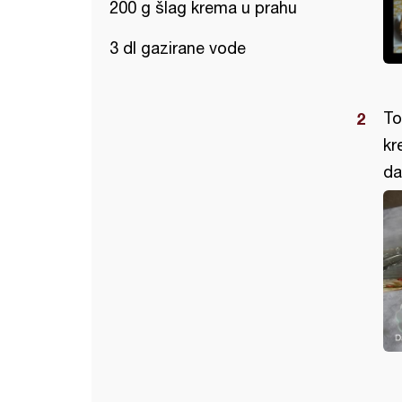
200 g šlag krema u prahu
3 dl gazirane vode
To
kr
da