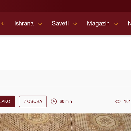
Ishrana
Saveti
Magazin
LAKO
7
OSOBA
60 min
101