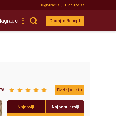
Registracija
Ulogujte se
Nagrade
Dodajte Recept
Dodaj u listu
78
Najnoviji
Najpopularniji