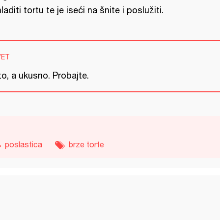
laditi tortu te je iseći na šnite i poslužiti.
VET
o, a ukusno. Probajte.
poslastica
brze torte