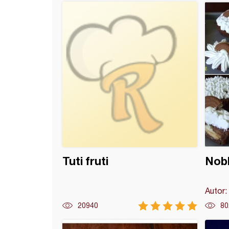
sa eurokremom (2)
Tuti fruti
Nobl
Autor:
20940
80
ce sa lešnikom