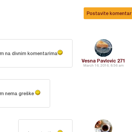
Postavite komentar
am na divnim komentarima
Vesna Pavlovic 271
March 16, 2016, 8:56 am
m nema greške