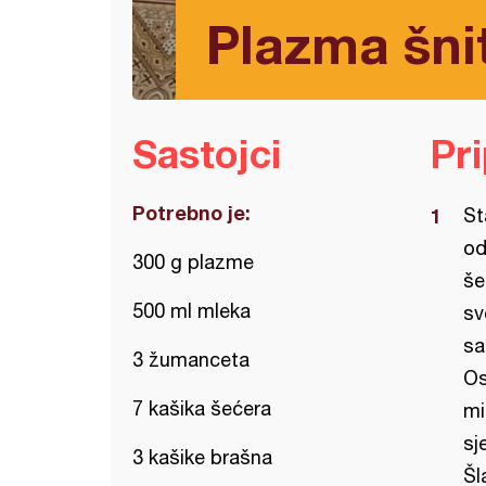
Plazma šni
Sastojci
Pr
Potrebno je:
St
od
300 g plazme
še
500 ml mleka
sv
sa
3 žumanceta
Os
7 kašika šećera
mi
sj
3 kašike brašna
Šl