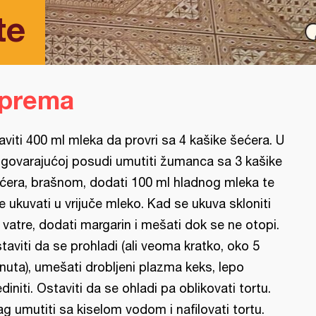
te
iprema
aviti 400 ml mleka da provri sa 4 kašike šećera. U
govarajućoj posudi umutiti žumanca sa 3 kašike
ćera, brašnom, dodati 100 ml hladnog mleka te
e ukuvati u vrijuče mleko. Kad se ukuva skloniti
 vatre, dodati margarin i mešati dok se ne otopi.
taviti da se prohladi (ali veoma kratko, oko 5
nuta), umešati drobljeni plazma keks, lepo
ediniti. Ostaviti da se ohladi pa oblikovati tortu.
ag umutiti sa kiselom vodom i nafilovati tortu.