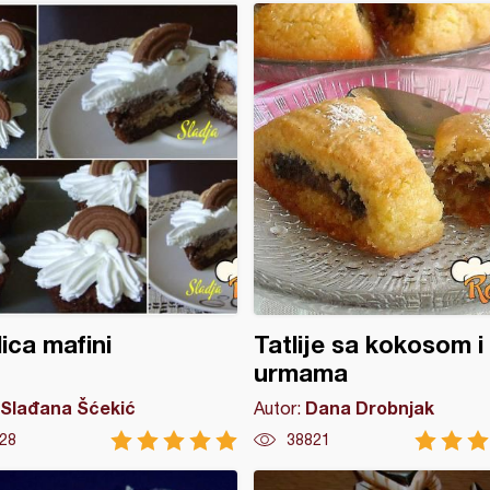
ica mafini
Tatlije sa kokosom i
urmama
Slađana Šćekić
Dana Drobnjak
Autor:
28
38821