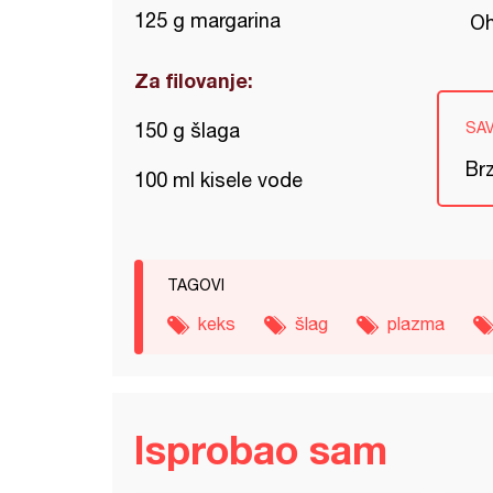
125 g margarina
Oh
Za filovanje:
150 g šlaga
SA
Brz
100 ml kisele vode
TAGOVI
keks
šlag
plazma
Isprobao sam