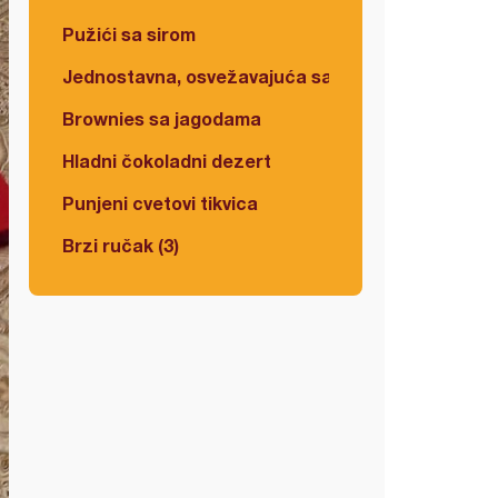
Pužići sa sirom
Jednostavna, osvežavajuća salata
Brownies sa jagodama
Hladni čokoladni dezert
Punjeni cvetovi tikvica
Brzi ručak (3)