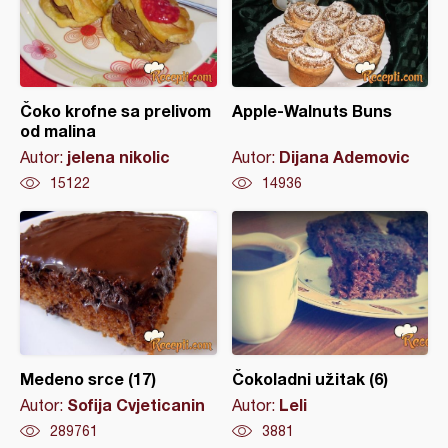
Čoko krofne sa prelivom
Apple-Walnuts Buns
od malina
jelena nikolic
Dijana Ademovic
Autor:
Autor:
15122
14936
Medeno srce (17)
Čokoladni užitak (6)
Sofija Cvjeticanin
Leli
Autor:
Autor:
289761
3881