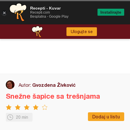
Recepti - Kuvar
Instalirajte
Recepti.com
Besplatna - Google Play
Ulogujte se
Gvozdena Živković
Autor:
Snežne šapice sa trešnjama
Dodaj u listu
20 min