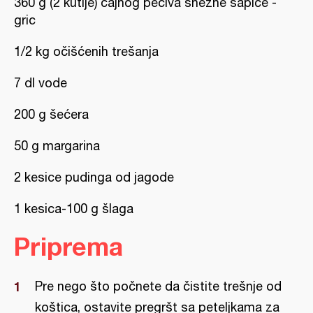
360 g (2 kutije) čajnog peciva snežne šapice -
gric
1/2 kg očišćenih trešanja
7 dl vode
200 g šećera
50 g margarina
2 kesice pudinga od jagode
1 kesica-100 g šlaga
Priprema
Pre nego što počnete da čistite trešnje od
koštica, ostavite pregršt sa peteljkama za