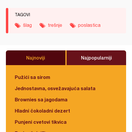
TAGOVI
šlag
trešnje
poslastica
Najnoviji
Najpopularniji
Pužići sa sirom
Jednostavna, osvežavajuća salata
Brownies sa jagodama
Hladni čokoladni dezert
Punjeni cvetovi tikvica