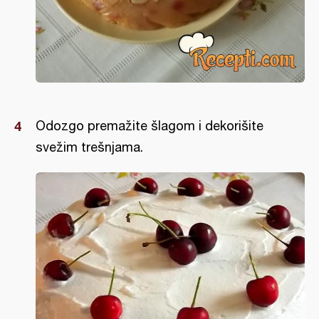
Odozgo premažite šlagom i dekorišite
svežim trešnjama.