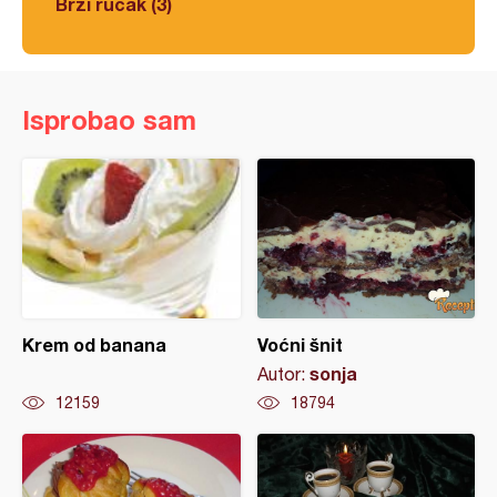
Brzi ručak (3)
Isprobao sam
Krem od banana
Voćni šnit
sonja
Autor:
12159
18794