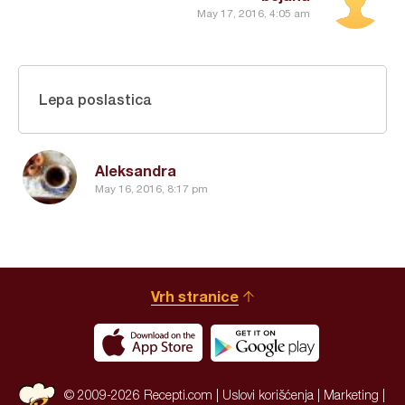
May 17, 2016, 4:05 am
Lepa poslastica
Aleksandra
May 16, 2016, 8:17 pm
Vrh stranice
© 2009-2026 Recepti.com |
Uslovi korišćenja
|
Marketing
|