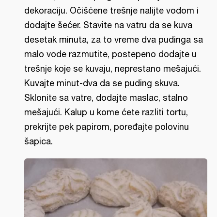
dekoraciju. Očišćene trešnje nalijte vodom i
dodajte šećer. Stavite na vatru da se kuva
desetak minuta, za to vreme dva pudinga sa
malo vode razmutite, postepeno dodajte u
trešnje koje se kuvaju, neprestano mešajući.
Kuvajte minut-dva da se puding skuva.
Sklonite sa vatre, dodajte maslac, stalno
mešajući. Kalup u kome ćete razliti tortu,
prekrijte pek papirom, poređajte polovinu
šapica.