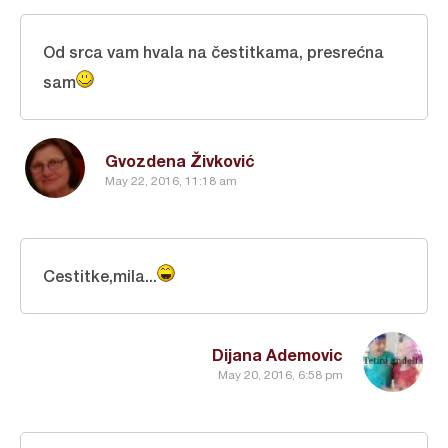
Od srca vam hvala na čestitkama, presrećna
sam
Gvozdena Živković
May 22, 2016, 11:18 am
Cestitke,mila...
Dijana Ademovic
May 20, 2016, 6:58 pm