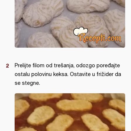
Prelijte filom od trešanja, odozgo poređajte
ostalu polovinu keksa. Ostavite u frižider da
se stegne.