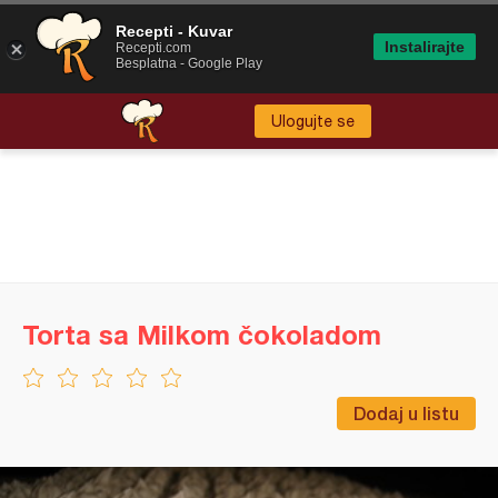
Recepti - Kuvar
Instalirajte
Recepti.com
Besplatna - Google Play
Ulogujte se
Torta sa Milkom čokoladom
Dodaj u listu