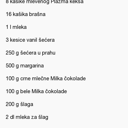
8 kašike mlevenog Plazma keksa
16 kašika brašna
1 l mleka
3 kesice vanil šećera
250 g šećera u prahu
500 g margarina
100 g crne mlečne Milka čokolade
100 g bele Milka čokolade
200 g šlaga
2 dl mleka za šlag