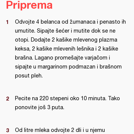
Priprema
Odvojte 4 belanca od žumanaca i penasto ih
umutite. Sipajte šećer i mutite dok se ne
otopi. Dodajte 2 kašike mlevenog plazma
keksa, 2 kašike mlevenih lešnika i 2 kašike
brašna. Lagano promešajte varjačom i
sipajte u margarinom podmazan i brašnom
posut pleh.
Pecite na 220 stepeni oko 10 minuta. Tako
ponovite još 3 puta.
Od litre mleka odvojte 2 dli i u njemu