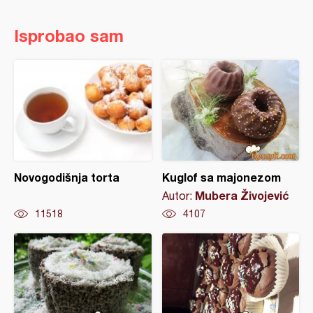
Isprobao sam
Novogodišnja torta
Kuglof sa majonezom
Mubera Živojević
Autor:
11518
4107