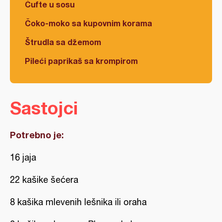
Ćufte u sosu
Čoko-moko sa kupovnim korama
Štrudla sa džemom
Pileći paprikaš sa krompirom
Sastojci
Potrebno je:
16 jaja
22 kašike šećera
8 kašika mlevenih lešnika ili oraha