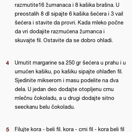
razmutite16 žumanaca i 8 kašika brašna. U
preostalih 8 dl sipajte 6 kašika šećera i 3 vail
šećera i stavite da provri. Kada mleko počne
da vri dodajite razmućena žumanca i
skuvajte fil. Ostavite da se dobro ohladi.
Umutit margarine sa 250 gr šećera u prahu i u
umućen kašiku, po kašiku sipajte ohlađen fil.
Sjedinite mikserom i masu podelite na dva
dela. U jedan deo dodajte otopljenu crnu
mlečnu čokoladu, a u drugi dodajte sitno
seeckanu belu čokoladu.
Filujte kora - beli fil. kora - crni fil - kora beli fil