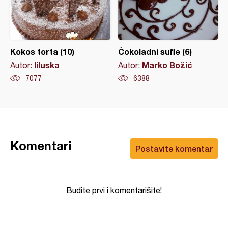
Kokos torta (10)
Čokoladni sufle (6)
liluska
Marko Božić
Autor:
Autor:
7077
6388
Komentari
Postavite komentar
Budite prvi i komentarišite!