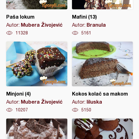
Paša lokum
Mafini (13)
Mubera Živojević
Branula
Autor:
Autor:
11328
5161
Minjoni (4)
Kokos kolač sa makom
Mubera Živojević
liluska
Autor:
Autor:
10207
5150