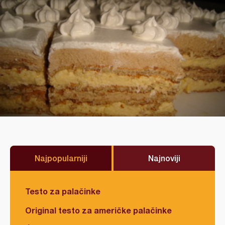
Najpopularniji
Najnoviji
Testo za palačinke
Original testo za američke palačinke