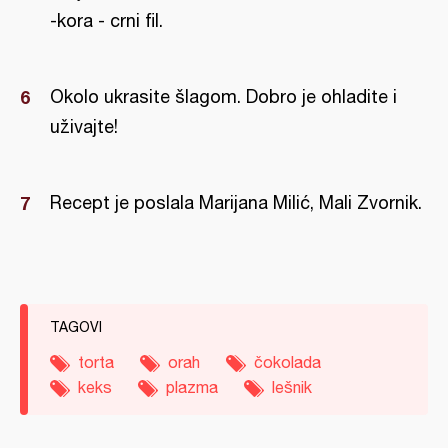
-kora - crni fil.
Okolo ukrasite šlagom. Dobro je ohladite i
uživajte!
Recept je poslala Marijana Milić, Mali Zvornik.
TAGOVI
torta
orah
čokolada
keks
plazma
lešnik