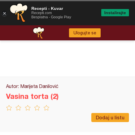
Recepti - Kuvar
Instalirajte
Recepti.com
Besplatna - Google Play
Ulogujte se
Autor: Marijeta Danilović
Vasina torta (2)
Dodaj u listu