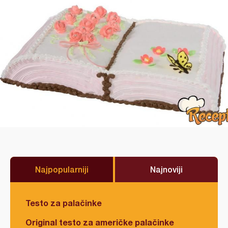
Najpopularniji
Najnoviji
Testo za palačinke
Original testo za američke palačinke