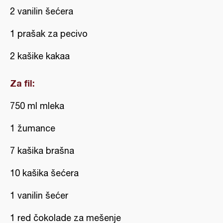
2 vanilin šećera
1 prašak za pecivo
2 kašike kakaa
Za fil:
750 ml mleka
1 žumance
7 kašika brašna
10 kašika šećera
1 vanilin šećer
1 red čokolade za mešenje