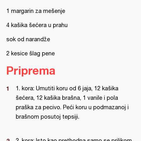
1 margarin za mešenje
4 kašika šećera u prahu
sok od narandže
2 kesice šlag pene
Priprema
1. kora: Umutiti koru od 6 jaja, 12 kašika
šećera, 12 kašika brašna, 1 vanile i pola
praška za pecivo. Peći koru u podmazanoj i
brašnom posutoj tepsiji.
2. kora: Isto kao prethodna samo se prilikom