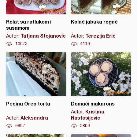
Rolat sa ratlukom i
Kolač jabuka rogač
susamom
Tatjana Stojanovic
Terezija Erić
Autor:
Autor:
10072
4110
Pecina Oreo torta
Domaći makarons
Kristina
Autor:
Aleksandra
Nastosijevic
Autor:
6997
2809