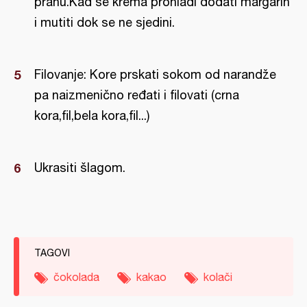
prahu.Kad se krema prohladi dodati margarin
i mutiti dok se ne sjedini.
Filovanje: Kore prskati sokom od narandže
pa naizmenično ređati i filovati (crna
kora,fil,bela kora,fil...)
Ukrasiti šlagom.
TAGOVI
čokolada
kakao
kolači