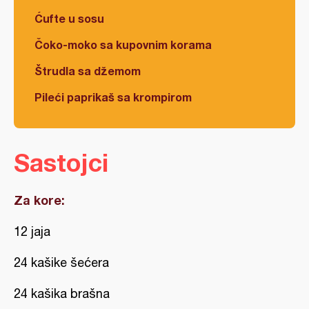
Ćufte u sosu
Čoko-moko sa kupovnim korama
Štrudla sa džemom
Pileći paprikaš sa krompirom
Sastojci
Za kore:
12 jaja
24 kašike šećera
24 kašika brašna