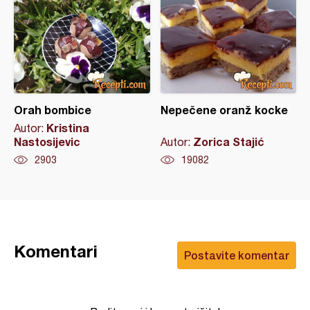
Orah bombice
Nepečene oranž kocke
Kristina
Autor:
Nastosijevic
Zorica Stajić
Autor:
2903
19082
Komentari
Postavite komentar