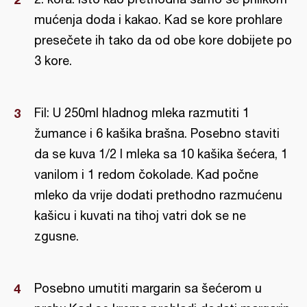
mućenja doda i kakao. Kad se kore prohlare
presečete ih tako da od obe kore dobijete po
3 kore.
Fil: U 250ml hladnog mleka razmutiti 1
žumance i 6 kašika brašna. Posebno staviti
da se kuva 1/2 l mleka sa 10 kašika šećera, 1
vanilom i 1 redom čokolade. Kad počne
mleko da vrije dodati prethodno razmućenu
kašicu i kuvati na tihoj vatri dok se ne
zgusne.
Posebno umutiti margarin sa šećerom u