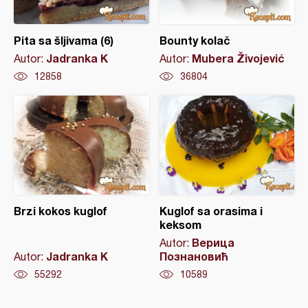
Pita sa šljivama (6)
Bounty kolač
Jadranka K
Mubera Živojević
Autor:
Autor:
12858
36804
Brzi kokos kuglof
Kuglof sa orasima i
keksom
Верица
Autor:
Jadranka K
Познановић
Autor:
55292
10589