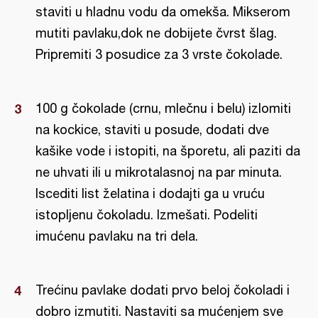
staviti u hladnu vodu da omekša. Mikserom
mutiti pavlaku,dok ne dobijete čvrst šlag.
Pripremiti 3 posudice za 3 vrste čokolade.
100 g čokolade (crnu, mlečnu i belu) izlomiti
na kockice, staviti u posude, dodati dve
kašike vode i istopiti, na šporetu, ali paziti da
ne uhvati ili u mikrotalasnoj na par minuta.
Iscediti list želatina i dodajti ga u vruću
istopljenu čokoladu. Izmešati. Podeliti
imućenu pavlaku na tri dela.
Trećinu pavlake dodati prvo beloj čokoladi i
dobro izmutiti. Nastaviti sa mućenjem sve