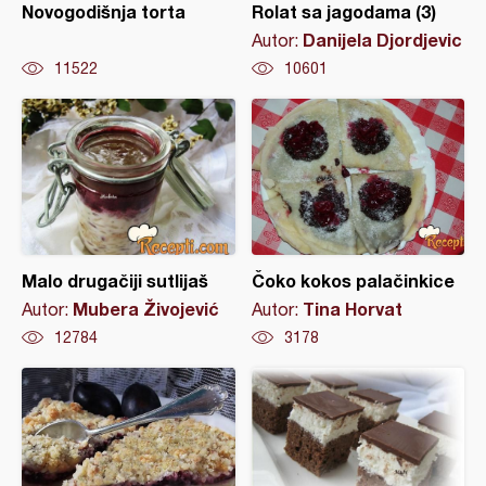
Novogodišnja torta
Rolat sa jagodama (3)
Danijela Djordjevic
Autor:
11522
10601
Malo drugačiji sutlijaš
Čoko kokos palačinkice
Mubera Živojević
Tina Horvat
Autor:
Autor:
12784
3178