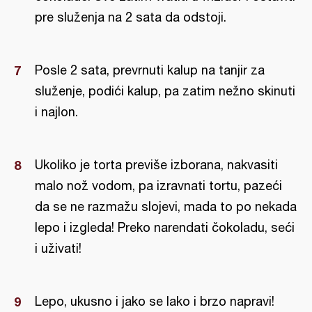
pre služenja na 2 sata da odstoji.
Posle 2 sata, prevrnuti kalup na tanjir za
služenje, podići kalup, pa zatim nežno skinuti
i najlon.
Ukoliko je torta previše izborana, nakvasiti
malo nož vodom, pa izravnati tortu, pazeći
da se ne razmažu slojevi, mada to po nekada
lepo i izgleda! Preko narendati čokoladu, seći
i uživati!
Lepo, ukusno i jako se lako i brzo napravi!