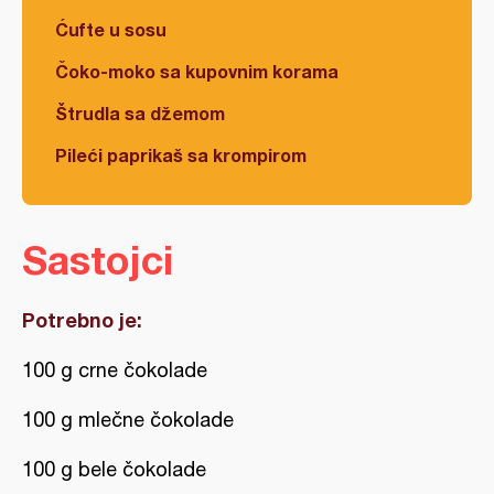
Ćufte u sosu
Čoko-moko sa kupovnim korama
Štrudla sa džemom
Pileći paprikaš sa krompirom
Sastojci
Potrebno je:
100 g crne čokolade
100 g mlečne čokolade
100 g bele čokolade