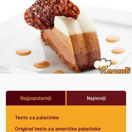
Najpopularniji
Najnoviji
Testo za palačinke
Original testo za američke palačinke