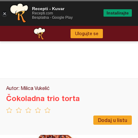
Recepti - Kuvar
Instalirajte
Recepti.com
Besplatna - Google Play
Ulogujte se
Autor: Milica Vukelić
Čokoladna trio torta
Dodaj u listu