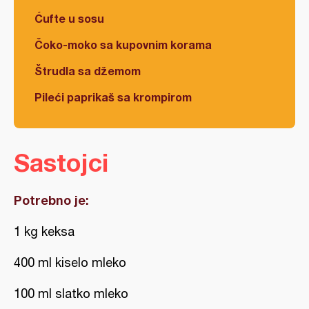
Ćufte u sosu
Čoko-moko sa kupovnim korama
Štrudla sa džemom
Pileći paprikaš sa krompirom
Sastojci
Potrebno je:
1 kg keksa
400 ml kiselo mleko
100 ml slatko mleko