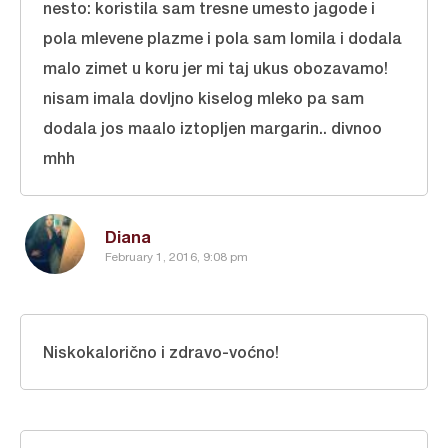
nesto: koristila sam tresne umesto jagode i
pola mlevene plazme i pola sam lomila i dodala
malo zimet u koru jer mi taj ukus obozavamo!
nisam imala dovljno kiselog mleko pa sam
dodala jos maalo iztopljen margarin.. divnoo
mhh
Diana
February 1, 2016, 9:08 pm
Niskokalorično i zdravo-voćno!