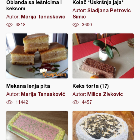
Oblanda sa lešnicima i
Kolač *Uskršnja jaja*
keksom
Sladjana Petrovic
Autor:
Marija Tanasković
Simic
Autor:
4818
3600
Mekana lenja pita
Keks torta (17)
Marija Tanasković
Milica Zivkovic
Autor:
Autor:
11442
4457