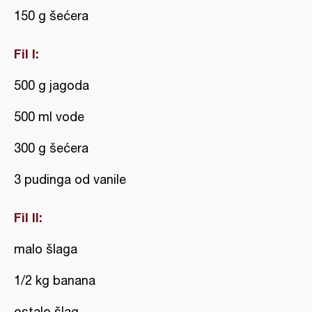
150 g šećera
Fil I:
500 g jagoda
500 ml vode
300 g šećera
3 pudinga od vanile
Fil II:
malo šlaga
1/2 kg banana
ostalo šlag