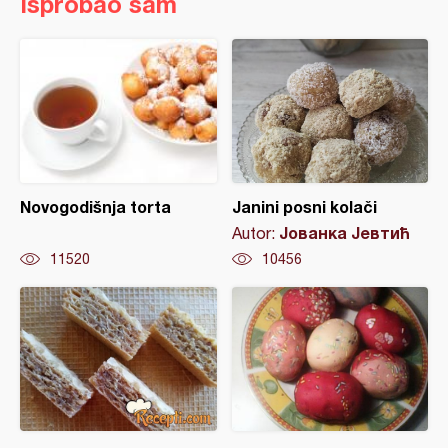
Isprobao sam
Novogodišnja torta
Janini posni kolači
Јованка Јевтић
Autor:
11520
10456