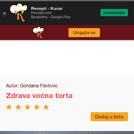
Recepti - Kuvar
Instalirajte
Recepti.com
Besplatna - Google Play
Ulogujte se
Autor: Gordana Pavlovic
Zdrava voćna torta
Dodaj u listu