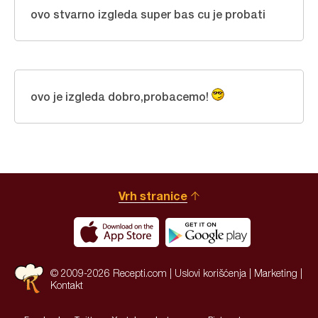
ovo stvarno izgleda super bas cu je probati
ovo je izgleda dobro,probacemo!
Vrh stranice
© 2009-2026 Recepti.com |
Uslovi korišćenja
|
Marketing
|
Kontakt