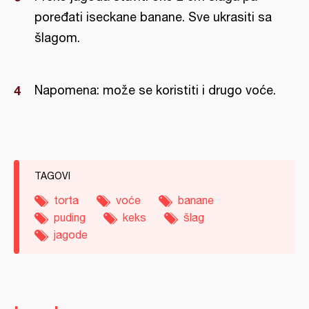
poređati iseckane banane. Sve ukrasiti sa
šlagom.
Napomena: može se koristiti i drugo voće.
TAGOVI
torta
voće
banane
puding
keks
šlag
jagode