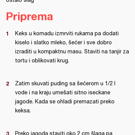
Priprema
Keks u komadu izmrviti rukama pa dodati
kiselo i slatko mleko, šećer i sve dobro
izraditi u kompaktnu masu. Staviti na tanjir za
tortu i oblikovati krug.
Zatim skuvati puding sa šećerom u 1/2 l
vode i na kraju umešati sitno iseckane
jagode. Kada se ohladi premazati preko
keksa.
Preko jagoda staviti oko 2 cm šlaga pa