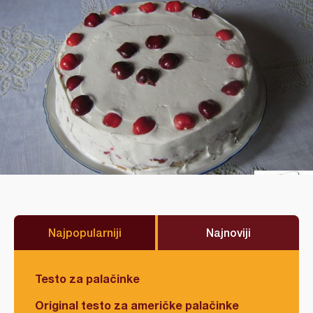
Najpopularniji
Najnoviji
Testo za palačinke
Original testo za američke palačinke