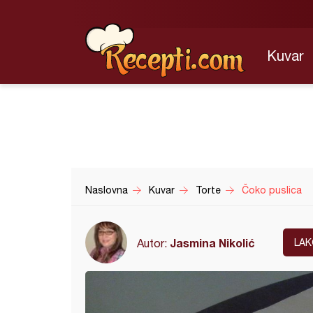
Kuvar
Naslovna
Kuvar
Torte
Čoko puslica
Jasmina Nikolić
Autor:
LAK