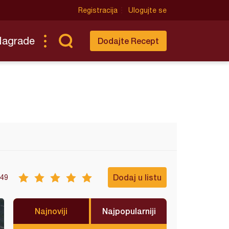
Registracija
Ulogujte se
Nagrade
Dodajte Recept
Dodaj u listu
49
Najnoviji
Najpopularniji