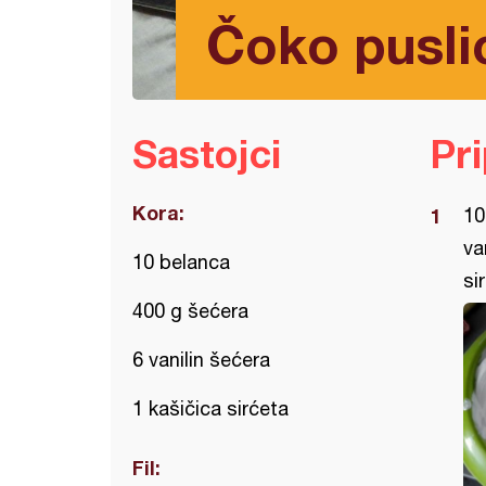
Čoko pusli
Sastojci
Pr
Kora:
10
va
10 belanca
si
400 g šećera
6 vanilin šećera
1 kašičica sirćeta
Fil: