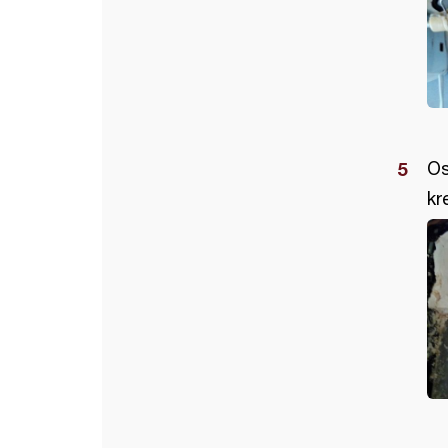
Os
kr