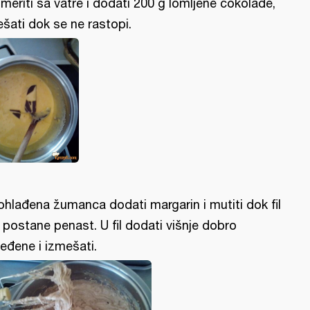
meriti sa vatre i dodati 200 g lomljene čokolade,
šati dok se ne rastopi.
ohlađena žumanca dodati margarin i mutiti dok fil
 postane penast. U fil dodati višnje dobro
eđene i izmešati.