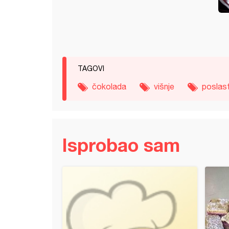
TAGOVI
čokolada
višnje
poslas
Isprobao sam
rolat sa jagodama