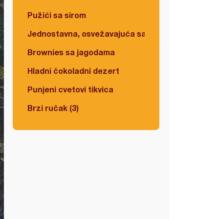
Pužići sa sirom
Jednostavna, osvežavajuća salata
Brownies sa jagodama
Hladni čokoladni dezert
Punjeni cvetovi tikvica
Brzi ručak (3)