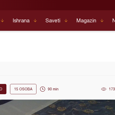
Ishrana
Saveti
Magazin
O
15
OSOBA
90 min
173