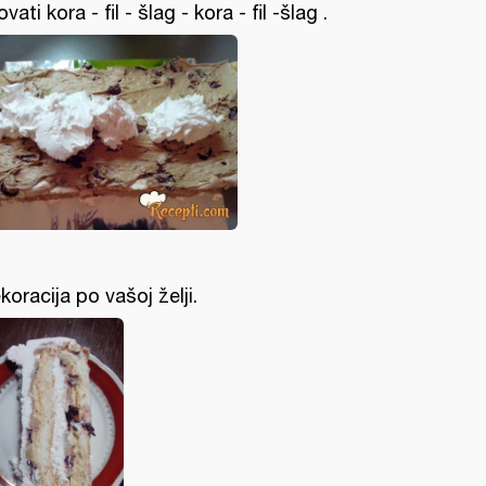
ovati kora - fil - šlag - kora - fil -šlag .
koracija po vašoj želji.