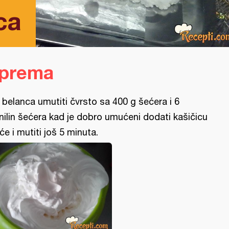
ca
iprema
 belanca umutiti čvrsto sa 400 g šećera i 6
nilin šećera kad je dobro umućeni dodati kašičicu
rće i mutiti još 5 minuta.