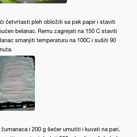
ći četvrtasti pleh obložiti sa pek papir i staviti
ućen belanac. Rernu zagrejati na 150 C staviti
lanac smanjiti temperaturu na 100C i sušiti 90
nuta.
 žumanaca i 200 g šećer umutiti i kuvati na pari,