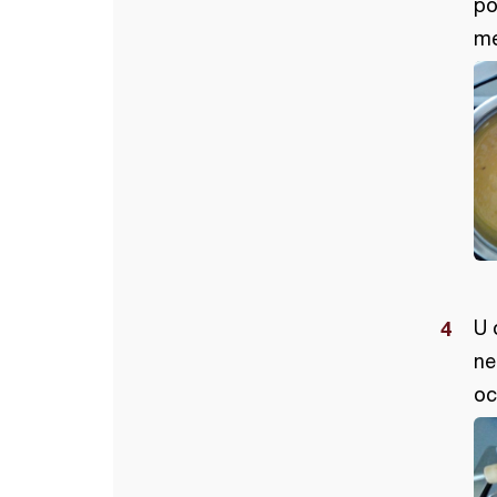
po
me
U 
ne
oc