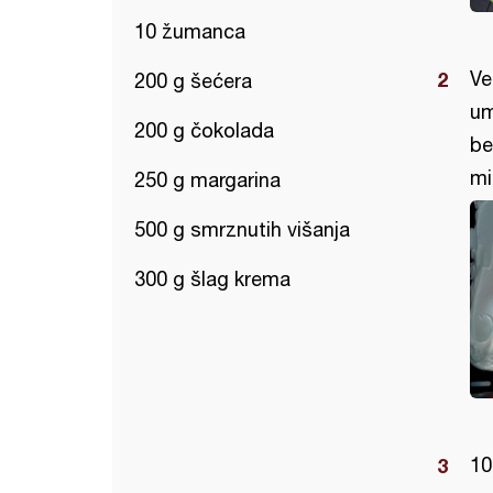
10 žumanca
Ve
200 g šećera
um
200 g čokolada
be
mi
250 g margarina
500 g smrznutih višanja
300 g šlag krema
10