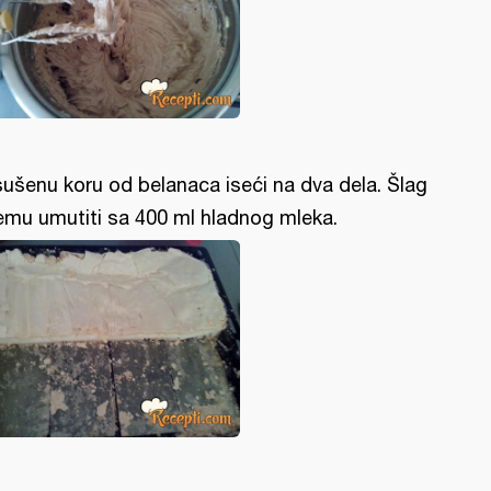
ušenu koru od belanaca iseći na dva dela. Šlag
emu umutiti sa 400 ml hladnog mleka.