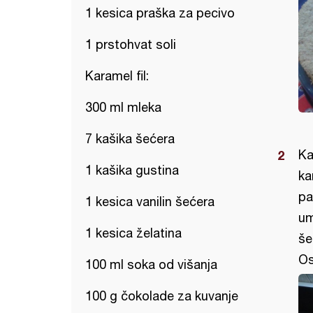
1 kesica praška za pecivo
1 prstohvat soli
Karamel fil:
300 ml mleka
7 kašika šećera
Ka
1 kašika gustina
ka
pa
1 kesica vanilin šećera
um
1 kesica želatina
še
Os
100 ml soka od višanja
100 g čokolade za kuvanje