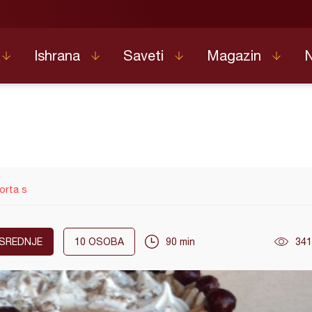
Ishrana
Saveti
Magazin
orta s
SREDNJE
10
OSOBA
90 min
341