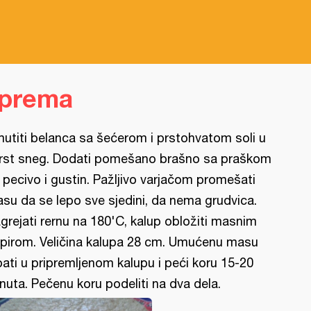
iprema
utiti belanca sa šećerom i prstohvatom soli u
rst sneg. Dodati pomešano brašno sa praškom
 pecivo i gustin. Pažljivo varjačom promešati
su da se lepo sve sjedini, da nema grudvica.
grejati rernu na 180'C, kalup obložiti masnim
pirom. Veličina kalupa 28 cm. Umućenu masu
pati u pripremljenom kalupu i peći koru 15-20
nuta. Pečenu koru podeliti na dva dela.