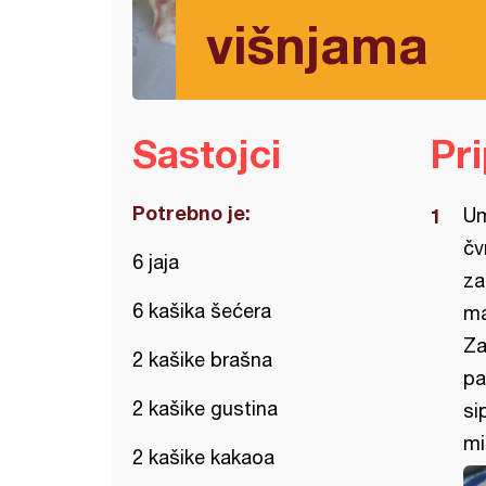
višnjama
Sastojci
Pr
Potrebno je:
Um
čv
6 jaja
za
6 kašika šećera
ma
Za
2 kašike brašna
pa
2 kašike gustina
si
mi
2 kašike kakaoa