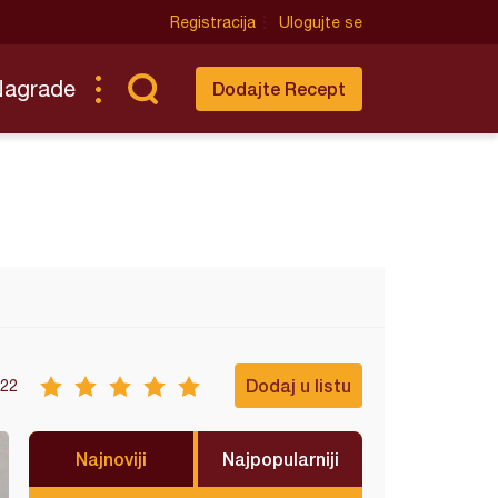
Registracija
Ulogujte se
Nagrade
Dodajte Recept
Dodaj u listu
22
Najnoviji
Najpopularniji