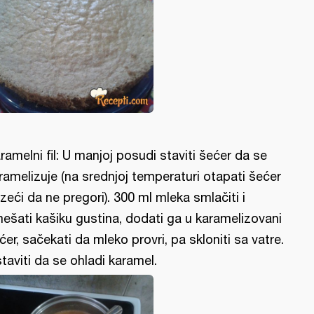
ramelni fil: U manjoj posudi staviti šećer da se
ramelizuje (na srednjoj temperaturi otapati šećer
zeći da ne pregori). 300 ml mleka smlačiti i
ešati kašiku gustina, dodati ga u karamelizovani
ćer, sačekati da mleko provri, pa skloniti sa vatre.
taviti da se ohladi karamel.