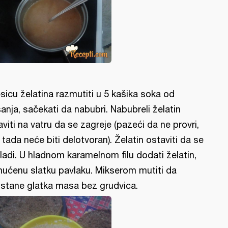
sicu želatina razmutiti u 5 kašika soka od
šanja, sačekati da nabubri. Nabubreli želatin
aviti na vatru da se zagreje (pazeći da ne provri,
r tada neće biti delotvoran). Želatin ostaviti da se
ladi. U hladnom karamelnom filu dodati želatin,
ućenu slatku pavlaku. Mikserom mutiti da
stane glatka masa bez grudvica.