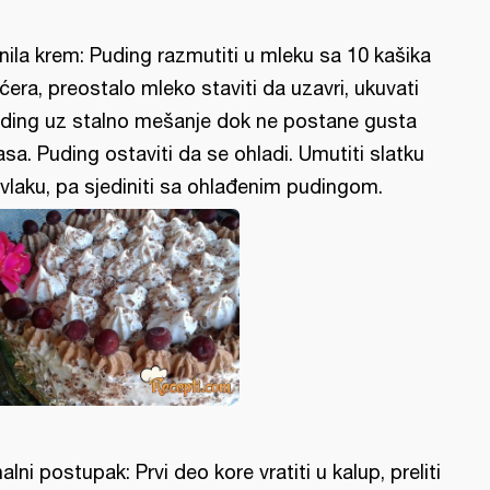
nila krem: Puding razmutiti u mleku sa 10 kašika
ćera, preostalo mleko staviti da uzavri, ukuvati
ding uz stalno mešanje dok ne postane gusta
sa. Puding ostaviti da se ohladi. Umutiti slatku
vlaku, pa sjediniti sa ohlađenim pudingom.
nalni postupak: Prvi deo kore vratiti u kalup, preliti