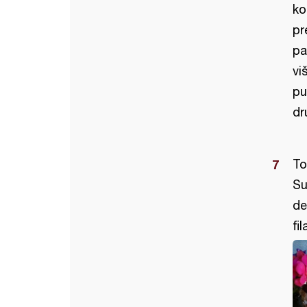
ko
pr
pa
vi
pu
dr
To
Su
de
fi