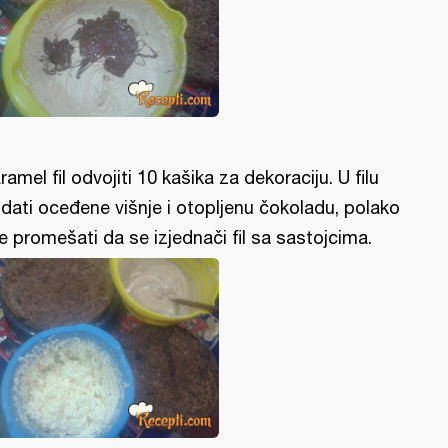
ramel fil odvojiti 10 kašika za dekoraciju. U filu
dati oceđene višnje i otopljenu čokoladu, polako
e promešati da se izjednači fil sa sastojcima.