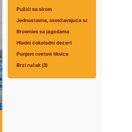
Pužići sa sirom
Jednostavna, osvežavajuća salata
Brownies sa jagodama
Hladni čokoladni dezert
Punjeni cvetovi tikvica
Brzi ručak (3)