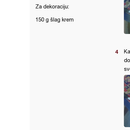
Za dekoraciju:
150 g šlag krem
Ka
do
sv