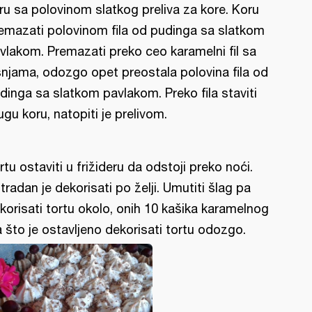
ru sa polovinom slatkog preliva za kore. Koru
emazati polovinom fila od pudinga sa slatkom
vlakom. Premazati preko ceo karamelni fil sa
šnjama, odozgo opet preostala polovina fila od
dinga sa slatkom pavlakom. Preko fila staviti
ugu koru, natopiti je prelivom.
rtu ostaviti u frižideru da odstoji preko noći.
tradan je dekorisati po želji. Umutiti šlag pa
korisati tortu okolo, onih 10 kašika karamelnog
la što je ostavljeno dekorisati tortu odozgo.