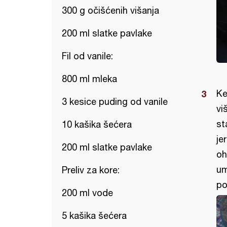
300 g očišćenih višanja
200 ml slatke pavlake
Fil od vanile:
800 ml mleka
Ke
3 kesice puding od vanile
vi
st
10 kašika šećera
je
200 ml slatke pavlake
oh
um
Preliv za kore:
po
200 ml vode
5 kašika šećera