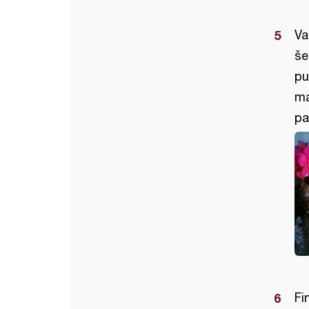
Va
še
pu
ma
pa
Fi