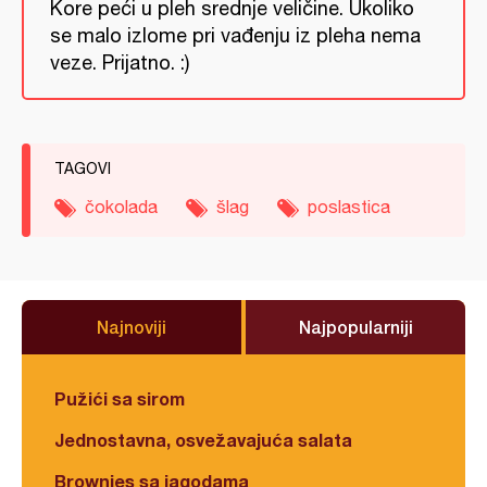
Kore peći u pleh srednje veličine. Ukoliko
se malo izlome pri vađenju iz pleha nema
veze. Prijatno. :)
TAGOVI
čokolada
šlag
poslastica
Najnoviji
Najpopularniji
Pužići sa sirom
Jednostavna, osvežavajuća salata
Brownies sa jagodama