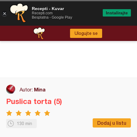
Recepti - Kuvar
Instalirajte
Recepti.com
Besplatna - Google Play
Ulogujte se
Mina
Autor:
Puslica torta (5)
Dodaj u listu
130 min