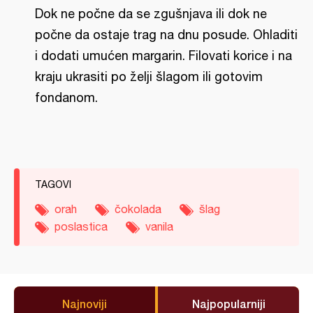
Dok ne počne da se zgušnjava ili dok ne
počne da ostaje trag na dnu posude. Ohladiti
i dodati umućen margarin. Filovati korice i na
kraju ukrasiti po želji šlagom ili gotovim
fondanom.
TAGOVI
orah
čokolada
šlag
poslastica
vanila
Najnoviji
Najpopularniji