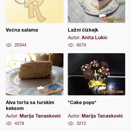
Voćna salama
Lažni čizkejk
Anita Lukic
Autor:
20344
6079
Alva torta sa turskim
*Cake pops*
keksom
Marija Tanasković
Marija Tanasković
Autor:
Autor:
4378
3212