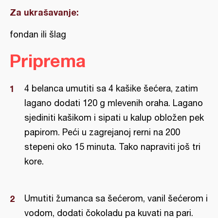
Za ukrašavanje:
fondan ili šlag
Priprema
4 belanca umutiti sa 4 kašike šećera, zatim
lagano dodati 120 g mlevenih oraha. Lagano
sjediniti kašikom i sipati u kalup obložen pek
papirom. Peći u zagrejanoj rerni na 200
stepeni oko 15 minuta. Tako napraviti još tri
kore.
Umutiti žumanca sa šećerom, vanil šećerom i
vodom, dodati čokoladu pa kuvati na pari.