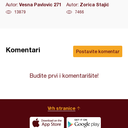
Vesna Pavlovic 271
Zorica Stajić
Autor:
Autor:
13879
7466
Komentari
Postavite komentar
Budite prvi i komentarišite!
Vrh stranice