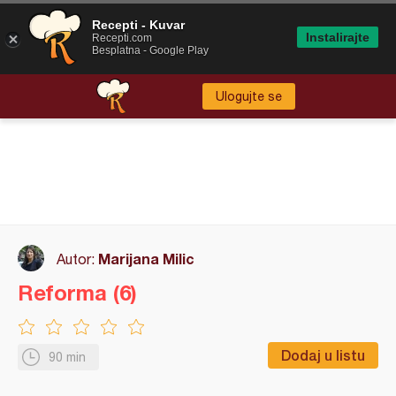
Recepti - Kuvar
Instalirajte
Recepti.com
Besplatna - Google Play
Ulogujte se
Marijana Milic
Autor:
Reforma (6)
Dodaj u listu
90 min