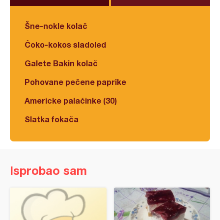
Šne-nokle kolač
Čoko-kokos sladoled
Galete Bakin kolač
Pohovane pečene paprike
Americke palačinke (30)
Slatka fokača
Isprobao sam