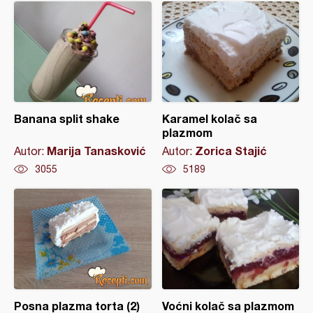
Banana split shake
Karamel kolač sa
plazmom
Marija Tanasković
Zorica Stajić
Autor:
Autor:
3055
5189
Posna plazma torta (2)
Voćni kolač sa plazmom