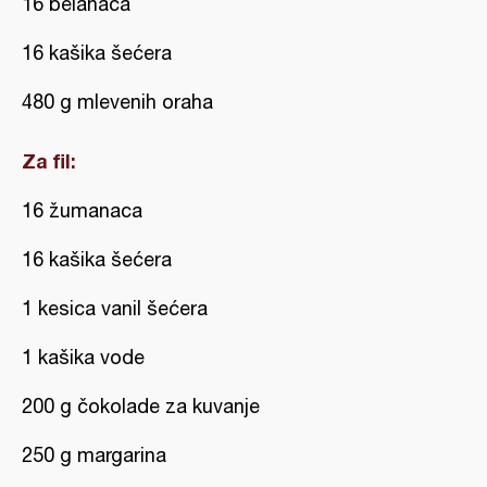
16 belanaca
16 kašika šećera
480 g mlevenih oraha
Za fil:
16 žumanaca
16 kašika šećera
1 kesica vanil šećera
1 kašika vode
200 g čokolade za kuvanje
250 g margarina