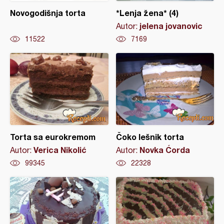
Novogodišnja torta
*Lenja žena* (4)
jelena jovanovic
Autor:
11522
7169
Torta sa eurokremom
Čoko lešnik torta
Verica Nikolić
Novka Ćorda
Autor:
Autor:
99345
22328