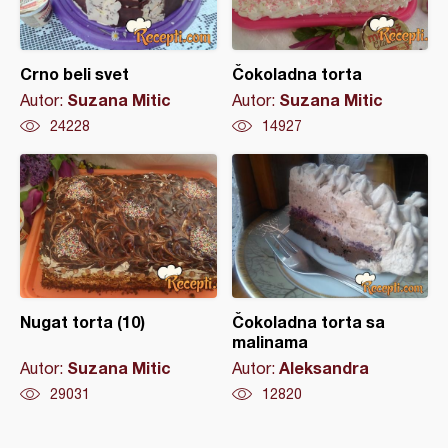
Crno beli svet
Čokoladna torta
Suzana Mitic
Suzana Mitic
Autor:
Autor:
24228
14927
Nugat torta (10)
Čokoladna torta sa
malinama
Suzana Mitic
Aleksandra
Autor:
Autor:
29031
12820