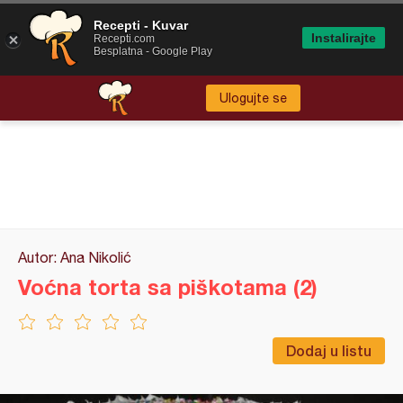
Recepti - Kuvar
Instalirajte
Recepti.com
Besplatna - Google Play
Ulogujte se
Autor: Ana Nikolić
Voćna torta sa piškotama (2)
Dodaj u listu