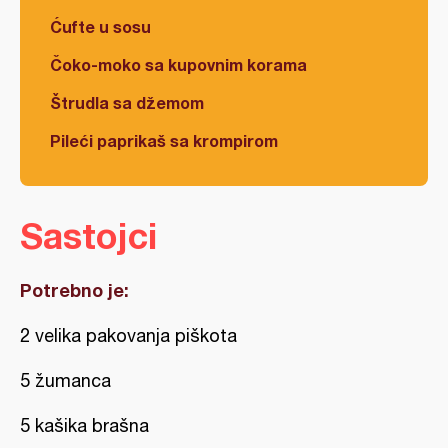
Ćufte u sosu
Čoko-moko sa kupovnim korama
Štrudla sa džemom
Pileći paprikaš sa krompirom
Sastojci
Potrebno je:
2 velika pakovanja piškota
5 žumanca
5 kašika brašna