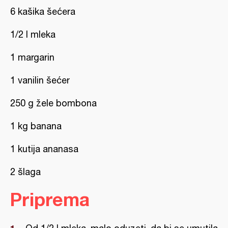
6 kašika šećera
1/2 l mleka
1 margarin
1 vanilin šećer
250 g žele bombona
1 kg banana
1 kutija ananasa
2 šlaga
Priprema