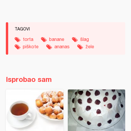
TAGOVI
torta
banane
šlag
piškote
ananas
žele
Isprobao sam