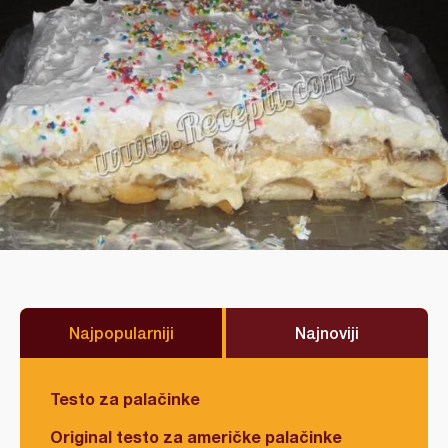
Najpopularniji
Najnoviji
Testo za palačinke
Original testo za američke palačinke