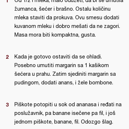
Od 1/2 l mleka, malo oduzeti, da bi se umutila
žumanca, šećer i brašno. Ostalu količinu
mleka staviti da prokuva. Ovu smesu dodati
kuvanom mleku i dobro mešati da ne zagori.
Masa mora biti kompaktna, gusta.
Kada je gotovo ostaviti da se ohladi.
Posebno umutiti margarin sa 1 kašikom
šećera u prahu. Zatim sjediniti margarin sa
pudingom, dodati anans, i žele bombone.
Piškote potopiti u sok od ananasa i ređati na
poslužavnik, pa banane isečene pa fil, i još
jednom piškote, banane, fil. Odozgo šlag.