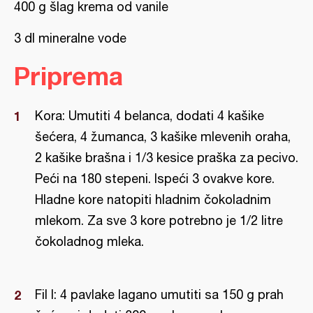
400 g šlag krema od vanile
3 dl mineralne vode
Priprema
Kora: Umutiti 4 belanca, dodati 4 kašike
šećera, 4 žumanca, 3 kašike mlevenih oraha,
2 kašike brašna i 1/3 kesice praška za pecivo.
Peći na 180 stepeni. Ispeći 3 ovakve kore.
Hladne kore natopiti hladnim čokoladnim
mlekom. Za sve 3 kore potrebno je 1/2 litre
čokoladnog mleka.
Fil I: 4 pavlake lagano umutiti sa 150 g prah