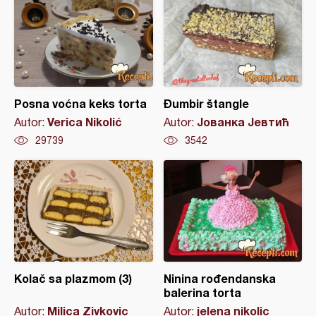
Posna voćna keks torta
Đumbir štangle
Verica Nikolić
Јованка Јевтић
Autor:
Autor:
29739
3542
Kolač sa plazmom (3)
Ninina rođendanska
balerina torta
Milica Zivkovic
jelena nikolic
Autor:
Autor: