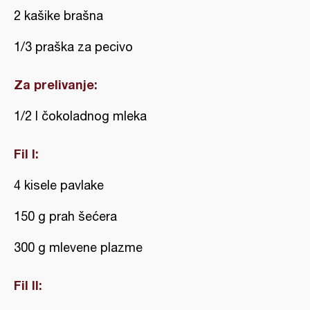
2 kašike brašna
1/3 praška za pecivo
Za prelivanje:
1/2 l čokoladnog mleka
Fil I:
4 kisele pavlake
150 g prah šećera
300 g mlevene plazme
Fil II: