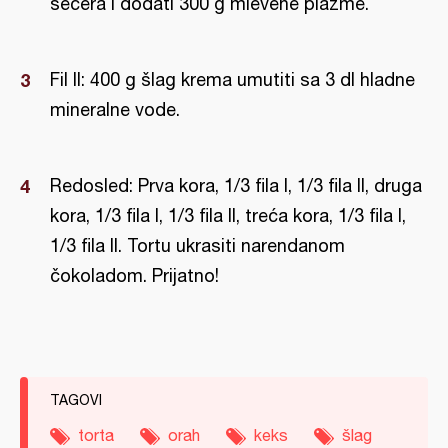
šećera i dodati 300 g mlevene plazme.
Fil II: 400 g šlag krema umutiti sa 3 dl hladne
mineralne vode.
Redosled: Prva kora, 1/3 fila I, 1/3 fila II, druga
kora, 1/3 fila I, 1/3 fila II, treća kora, 1/3 fila I,
1/3 fila II. Tortu ukrasiti narendanom
čokoladom. Prijatno!
TAGOVI
torta
orah
keks
šlag