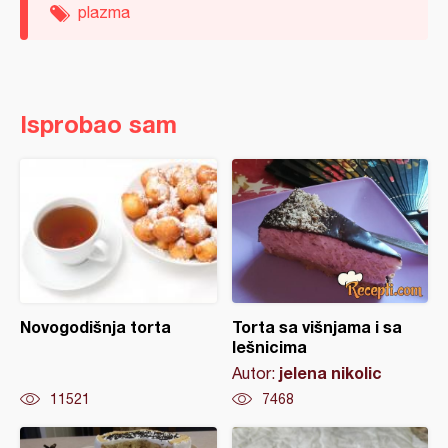
plazma
Isprobao sam
Novogodišnja torta
Torta sa višnjama i sa
lešnicima
jelena nikolic
Autor:
11521
7468