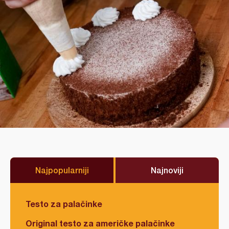
Najpopularniji
Najnoviji
Testo za palačinke
Original testo za američke palačinke