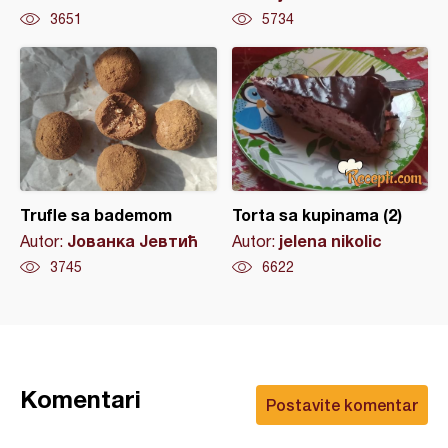
3651
5734
Trufle sa bademom
Torta sa kupinama (2)
Јованка Јевтић
jelena nikolic
Autor:
Autor:
3745
6622
Komentari
Postavite komentar