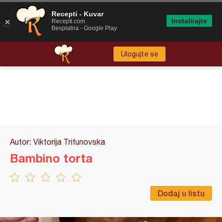
Recepti - Kuvar
Instalirajte
Recepti.com
Besplatna - Google Play
Ulogujte se
Autor: Viktorija Trifunovska
Bambino torta
Dodaj u listu