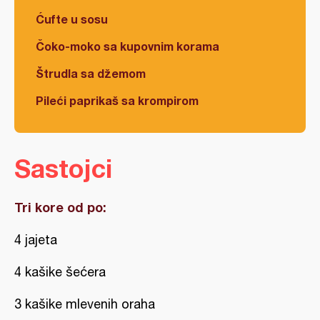
Ćufte u sosu
Čoko-moko sa kupovnim korama
Štrudla sa džemom
Pileći paprikaš sa krompirom
Sastojci
Tri kore od po:
4 jajeta
4 kašike šećera
3 kašike mlevenih oraha