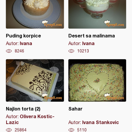
Puding korpice
Desert sa malinama
Ivana
Ivana
Autor:
Autor:
8246
10213
Najlon torta (2)
Sahar
Olivera Kostic-
Autor:
Lazic
Ivana Stankovic
Autor:
25864
5110