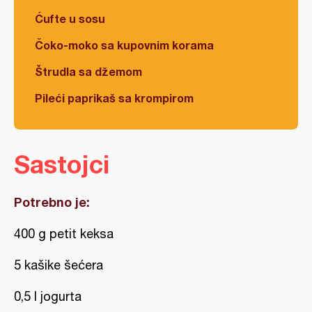
Ćufte u sosu
Čoko-moko sa kupovnim korama
Štrudla sa džemom
Pileći paprikaš sa krompirom
Sastojci
Potrebno je:
400 g petit keksa
5 kašike šećera
0,5 l jogurta