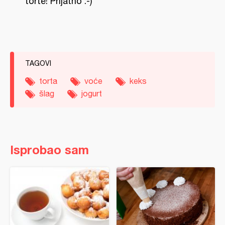
torte! Prijatno :-)
TAGOVI
torta
voće
keks
šlag
jogurt
Isprobao sam