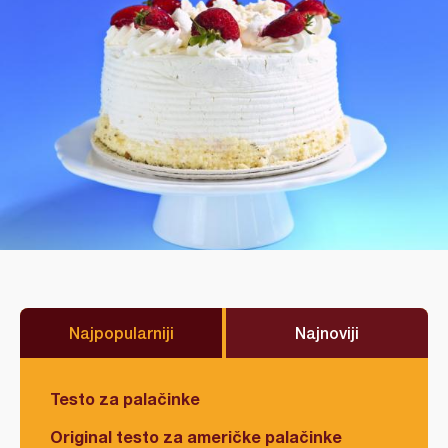
Najpopularniji
Najnoviji
Testo za palačinke
Original testo za američke palačinke