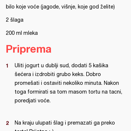
bilo koje voće (jagode, višnje, koje god želite)
2 šlaga
200 ml mleka
Priprema
Uliti jogurt u dublji sud, dodati 5 kašika
šećera i izdrobiti grubo keks. Dobro
promešati i ostaviti nekoliko minuta. Nakon
toga formirati sa tom masom tortu na tacni,
poredjati voće.
Na kraju ulupati šlag i premazati ga preko