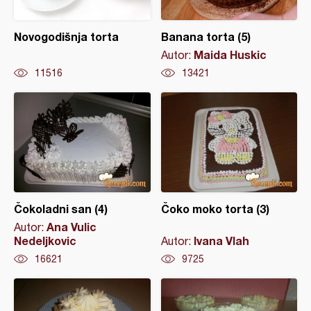
Novogodišnja torta
Banana torta (5)
Maida Huskic
Autor:
11516
13421
Čokoladni san (4)
Čoko moko torta (3)
Ana Vulic
Autor:
Nedeljkovic
Ivana Vlah
Autor:
16621
9725