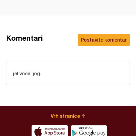
Komentari
Postavite komentar
jel vocni jog.
Vrh stranice