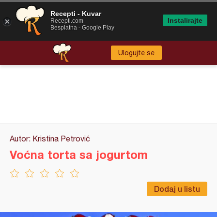
Recepti - Kuvar
Instalirajte
Recepti.com
Besplatna - Google Play
Ulogujte se
Autor: Kristina Petrović
Voćna torta sa jogurtom
Dodaj u listu