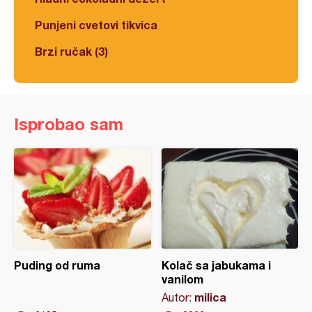
Punjeni cvetovi tikvica
Brzi ručak (3)
Isprobao sam
Puding od ruma
Kolač sa jabukama i
vanilom
milica
Autor: