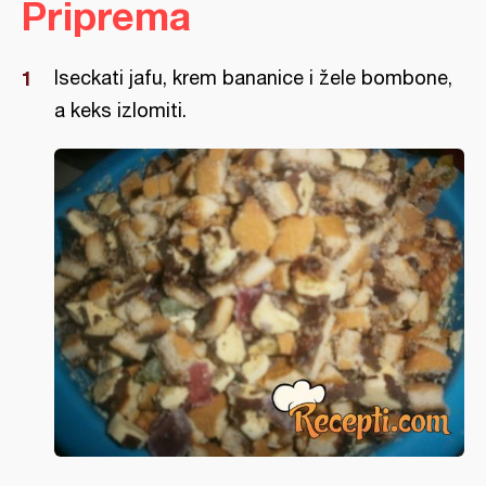
Priprema
Iseckati jafu, krem bananice i žele bombone,
a keks izlomiti.