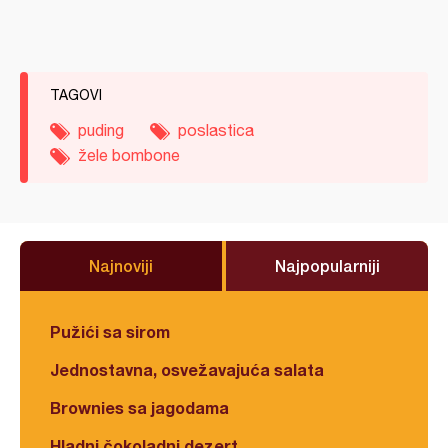
TAGOVI
puding
poslastica
žele bombone
Najnoviji
Najpopularniji
Pužići sa sirom
Jednostavna, osvežavajuća salata
Brownies sa jagodama
Hladni čokoladni dezert