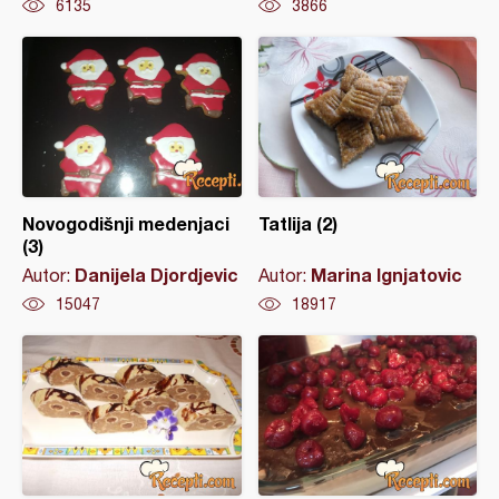
6135
3866
Novogodišnji medenjaci
Tatlija (2)
(3)
Danijela Djordjevic
Marina Ignjatovic
Autor:
Autor:
15047
18917