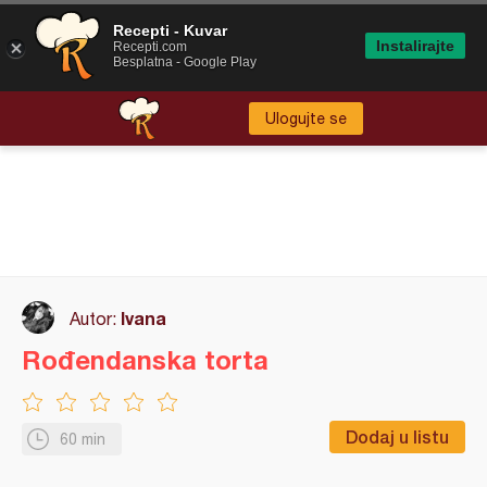
Recepti - Kuvar
Instalirajte
Recepti.com
Besplatna - Google Play
Ulogujte se
Ivana
Autor:
Rođendanska torta
Dodaj u listu
60 min