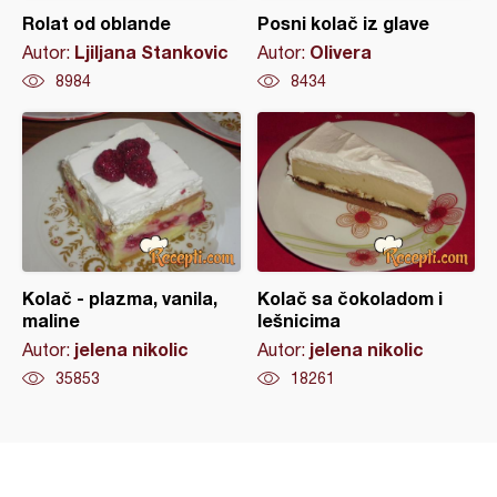
Rolat od oblande
Posni kolač iz glave
Ljiljana Stankovic
Olivera
Autor:
Autor:
8984
8434
Kolač - plazma, vanila,
Kolač sa čokoladom i
maline
lešnicima
jelena nikolic
jelena nikolic
Autor:
Autor:
35853
18261