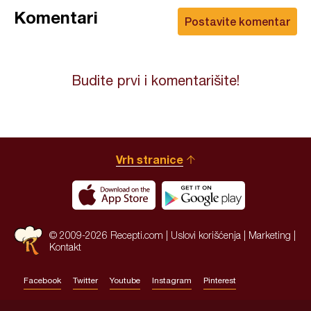
Komentari
Postavite komentar
Budite prvi i komentarišite!
Vrh stranice
© 2009-2026 Recepti.com |
Uslovi korišćenja
|
Marketing
|
Kontakt
Facebook
Twitter
Youtube
Instagram
Pinterest
Site by:
HALO