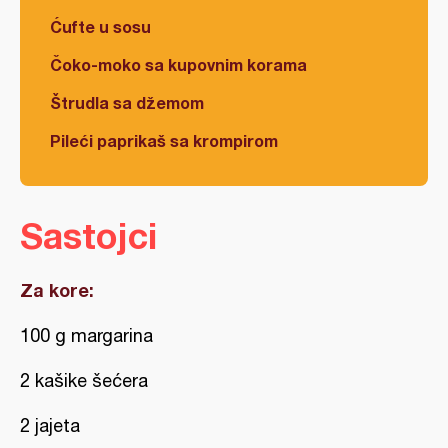
Ćufte u sosu
Čoko-moko sa kupovnim korama
Štrudla sa džemom
Pileći paprikaš sa krompirom
Sastojci
Za kore:
100 g margarina
2 kašike šećera
2 jajeta