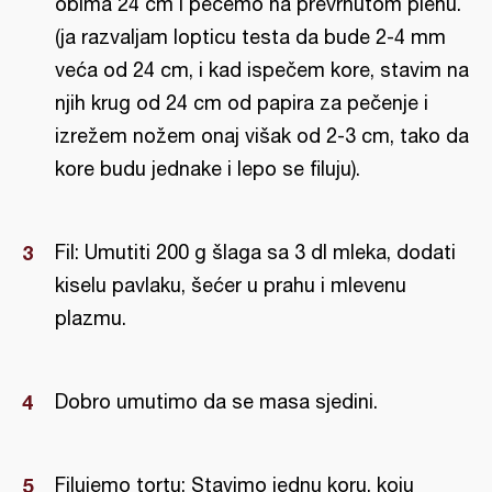
obima 24 cm i pečemo na prevrnutom plehu.
(ja razvaljam lopticu testa da bude 2-4 mm
veća od 24 cm, i kad ispečem kore, stavim na
njih krug od 24 cm od papira za pečenje i
izrežem nožem onaj višak od 2-3 cm, tako da
kore budu jednake i lepo se filuju).
Fil: Umutiti 200 g šlaga sa 3 dl mleka, dodati
kiselu pavlaku, šećer u prahu i mlevenu
plazmu.
Dobro umutimo da se masa sjedini.
Filujemo tortu: Stavimo jednu koru, koju