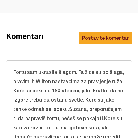
Komentari
Postavite komentar
Tortu sam ukrasila šlagom. Ružice su od šlaga,
pravim ih Wilton nastavcima za pravljenje ruža.
Kore se peku na 180 stepeni, jako kratko da ne
izgore treba da ostanu svetle. Kore su jako
tanke odmah se ispeku.Suzana, preporučujem
ti da napraviš tortu, nećeš se pokajati.Kore su
kao za rozen tortu. Ima gotovih kora, ali
domaće napravljene torta se ne može porediti.