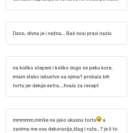
Dano, divna je i nežna... Baš nosi pravi naziv.
na koliko stepeni i koliko dugo se peku kore,
imam slabo iskustvo sa njima? probala bih
tortu jer deluje extra....hvala za recept
mmmmm,miriše na jako ukusnu tortu
a
zanima me ova dekoracija,šlag i ruže...? je li to