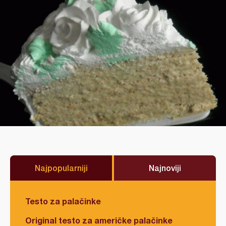
Najpopularniji
Najnoviji
Testo za palačinke
Original testo za američke palačinke