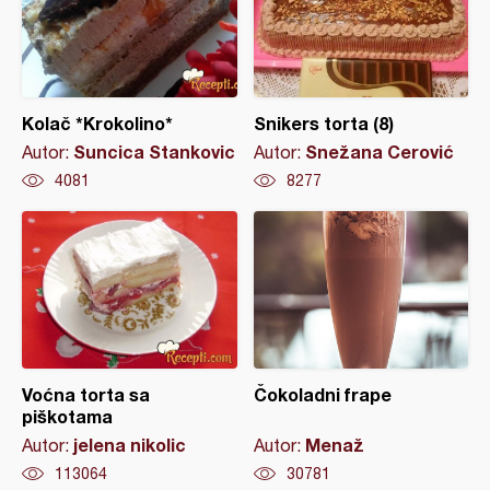
Kolač *Krokolino*
Snikers torta (8)
Suncica Stankovic
Snežana Cerović
Autor:
Autor:
4081
8277
Voćna torta sa
Čokoladni frape
piškotama
jelena nikolic
Menaž
Autor:
Autor:
113064
30781