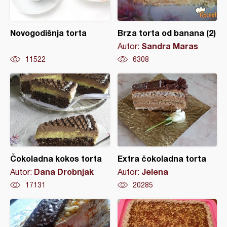
Novogodišnja torta
Brza torta od banana (2)
Sandra Maras
Autor:
11522
6308
Čokoladna kokos torta
Extra čokoladna torta
Dana Drobnjak
Jelena
Autor:
Autor:
17131
20285