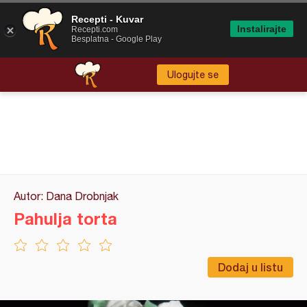
Recepti - Kuvar
Instalirajte
Recepti.com
Besplatna - Google Play
Ulogujte se
Autor: Dana Drobnjak
Pahulja torta
Dodaj u listu