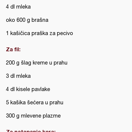
4 dl mleka
oko 600 g brašna
1 kašičica praška za pecivo
Za fil:
200 g šlag kreme u prahu
3 dl mleka
4 dl kisele pavlake
5 kašika šećera u prahu
300 g mlevene plazme
Za natapanje kora: