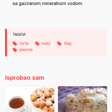
sa gaziranom mineralnom vodom.
TAGOVI
torta
keks
šlag
plazma
Isprobao sam