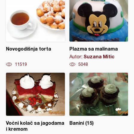
Novogodišnja torta
Plazma sa malinama
Suzana Mitic
Autor:
11519
5048
Voćni kolač sa jagodama
Banini (15)
i kremom