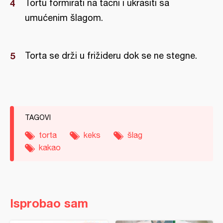
Tortu formirati na tacni i ukrasiti sa
umućenim šlagom.
Torta se drži u frižideru dok se ne stegne.
TAGOVI
torta
keks
šlag
kakao
Isprobao sam