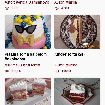
Verica Damjanovic
Marija
Autor:
Autor:
9393
4268
Plazma torta sa belom
Kinder torta (24)
čokoladom
Suzana Mitic
Milena
Autor:
Autor:
10385
10940