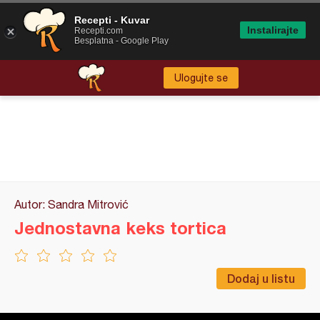
Recepti - Kuvar
Instalirajte
Recepti.com
Besplatna - Google Play
Ulogujte se
Autor: Sandra Mitrović
Jednostavna keks tortica
Dodaj u listu