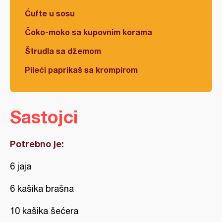
Ćufte u sosu
Čoko-moko sa kupovnim korama
Štrudla sa džemom
Pileći paprikaš sa krompirom
Sastojci
Potrebno je:
6 jaja
6 kašika brašna
10 kašika šećera