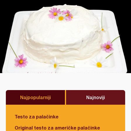
Najpopularniji
Najnoviji
Testo za palačinke
Original testo za američke palačinke