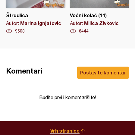
Štrudlica
Voćni kolač (14)
Marina Ignjatovic
Milica Zivkovic
Autor:
Autor:
9508
6444
Komentari
Postavite komentar
Budite prvi i komentarišite!
Vrh stranice