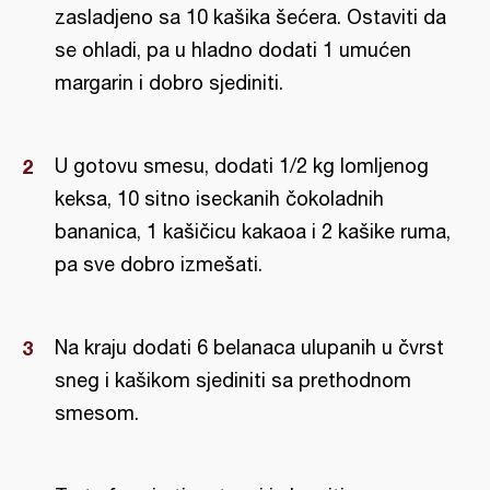
zasladjeno sa 10 kašika šećera. Ostaviti da
se ohladi, pa u hladno dodati 1 umućen
margarin i dobro sjediniti.
U gotovu smesu, dodati 1/2 kg lomljenog
keksa, 10 sitno iseckanih čokoladnih
bananica, 1 kašičicu kakaoa i 2 kašike ruma,
pa sve dobro izmešati.
Na kraju dodati 6 belanaca ulupanih u čvrst
sneg i kašikom sjediniti sa prethodnom
smesom.