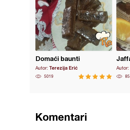
Domaći baunti
Jaff
Terezija Erić
Autor:
Autor:
5019
85
Komentari