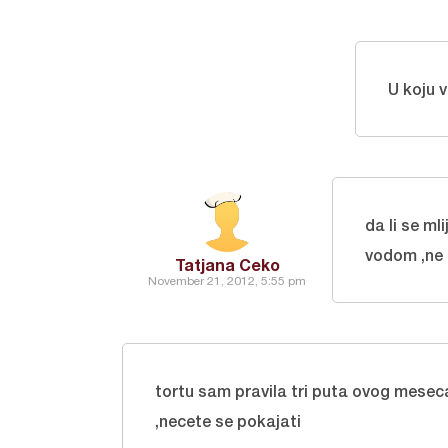
U koju v
da li se ml
vodom ,ne
Tatjana Ceko
November 21, 2012, 5:55 pm
tortu sam pravila tri puta ovog mese
,necete se pokajati