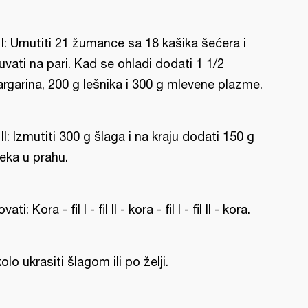
l I: Umutiti 21 žumance sa 18 kašika šećera i
uvati na pari. Kad se ohladi dodati 1 1/2
rgarina, 200 g lešnika i 300 g mlevene plazme.
l II: Izmutiti 300 g šlaga i na kraju dodati 150 g
eka u prahu.
ovati: Kora - fil I - fil II - kora - fil I - fil II - kora.
olo ukrasiti šlagom ili po želji.