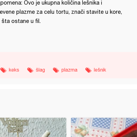
pomena: Ovo je ukupna količina lešnika i
evene plazme za celu tortu, znači stavite u kore,
 šta ostane u fil.
keks
šlag
plazma
lešnik