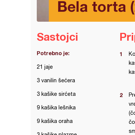
Bela torta (
Sastojci
Pr
Potrebno je:
Ko
ka
21 jaje
ka
3 vanilin šećera
3 kašike sirćeta
Pr
vr
9 kašika lešnika
(č
9 kašika oraha
čo
sm
3 kašike plazme