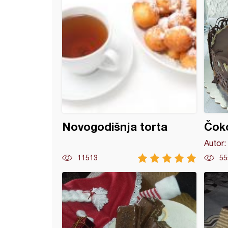
Novogodišnja torta
Čoko
Autor:
11513
55
 rolat