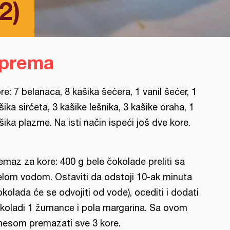
2)
iprema
re: 7 belanaca, 8 kašika šećera, 1 vanil šećer, 1
šika sirćeta, 3 kašike lešnika, 3 kašike oraha, 1
šika plazme. Na isti način ispeći još dve kore.
emaz za kore: 400 g bele čokolade preliti sa
elom vodom. Ostaviti da odstoji 10-ak minuta
okolada će se odvojiti od vode), ocediti i dodati
koladi 1 žumance i pola margarina. Sa ovom
esom premazati sve 3 kore.