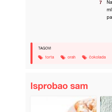
Na
ml
pa
TAGOVI
torta
orah
čokolada
Isprobao sam
 torta (10)