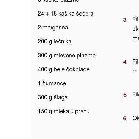
24 + 18 kašika šećera
Fi
2 margarina
sk
ma
200 g lešnika
300 g mlevene plazme
Fi
400 g bele čokolade
ml
1 žumance
Fil
300 g šlaga
150 g mleka u prahu
Ok