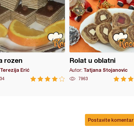
a rozen
Rolat u oblatni
Terezija Erić
Tatjana Stojanovic
Autor:
34
7963
Postavite komentar