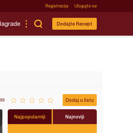
Registracija
Ulogujte se
Nagrade
Dodajte Recept
Dodaj u listu
96
Najpopularniji
Najnoviji