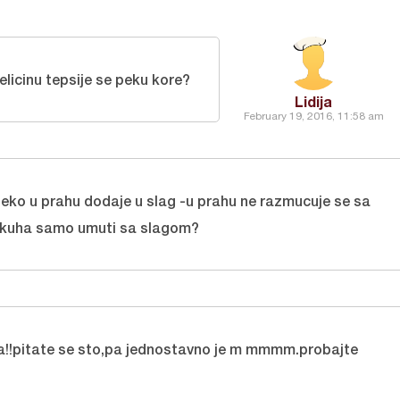
elicinu tepsije se peku kore?
Lidija
February 19, 2016, 11:58 am
ijeko u prahu dodaje u slag -u prahu ne razmucuje se sa
 kuha samo umuti sa slagom?
ca!!pitate se sto,pa jednostavno je m mmmm.probajte