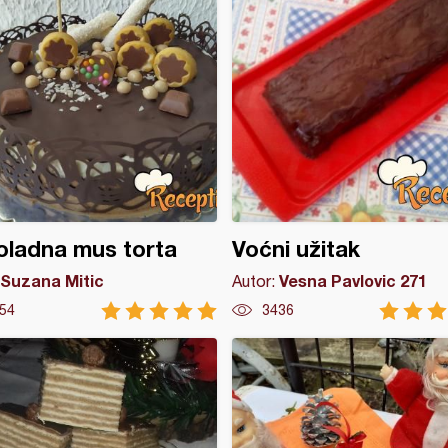
ladna mus torta
Voćni užitak
Suzana Mitic
Vesna Pavlovic 271
Autor:
54
3436