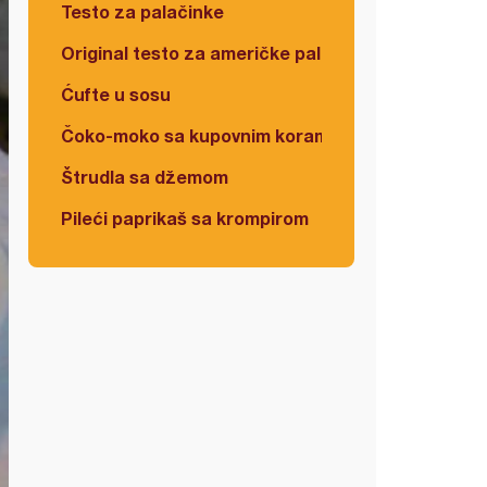
Testo za palačinke
Original testo za američke palačinke
Ćufte u sosu
Čoko-moko sa kupovnim korama
Štrudla sa džemom
Pileći paprikaš sa krompirom