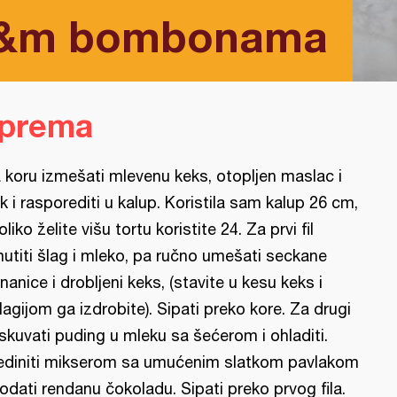
m&m bombonama
iprema
 koru izmešati mlevenu keks, otopljen maslac i
k i rasporediti u kalup. Koristila sam kalup 26 cm,
oliko želite višu tortu koristite 24. Za prvi fil
utiti šlag i mleko, pa ručno umešati seckane
nanice i drobljeni keks, (stavite u kesu keks i
lagijom ga izdrobite). Sipati preko kore. Za drugi
l skuvati puding u mleku sa šećerom i ohladiti.
ediniti mikserom sa umućenim slatkom pavlakom
dodati rendanu čokoladu. Sipati preko prvog fila.