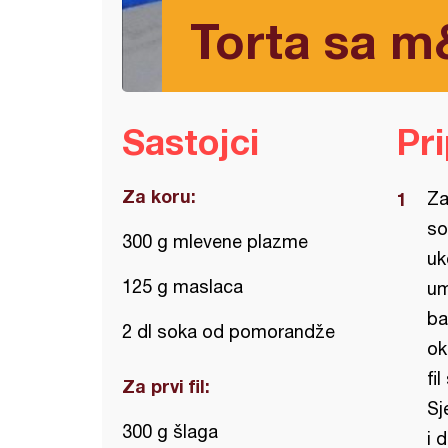
Torta sa 
Sastojci
Pr
Za koru:
Za
so
300 g mlevene plazme
uk
125 g maslaca
um
ba
2 dl soka od pomorandže
ok
fi
Za prvi fil:
Sj
300 g šlaga
i 