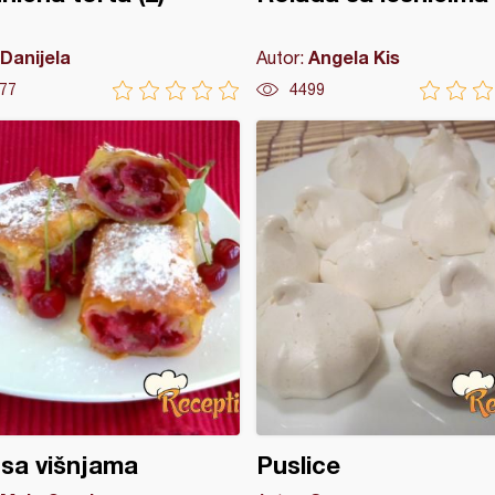
Danijela
Angela Kis
Autor:
77
4499
 sa višnjama
Puslice