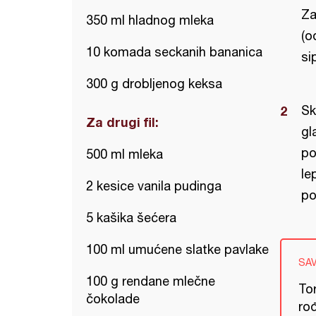
Za
350 ml hladnog mleka
(o
10 komada seckanih bananica
si
300 g drobljenog keksa
Sk
Za drugi fil:
gl
po
500 ml mleka
le
2 kesice vanila pudinga
po
5 kašika šećera
100 ml umućene slatke pavlake
SA
100 g rendane mlečne
Tor
čokolade
ro