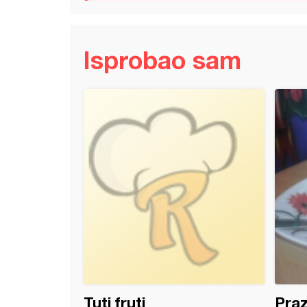
Isprobao sam
 kolač sa crnim ribizlama
Tuti fruti
Praz