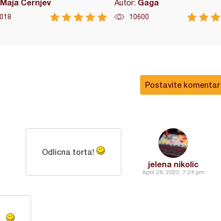
Maja Cernjev
Gaga
Autor:
018
10600
Postavite komentar
Odlicna torta!
jelena nikolic
April 28, 2022, 7:24 pm
..