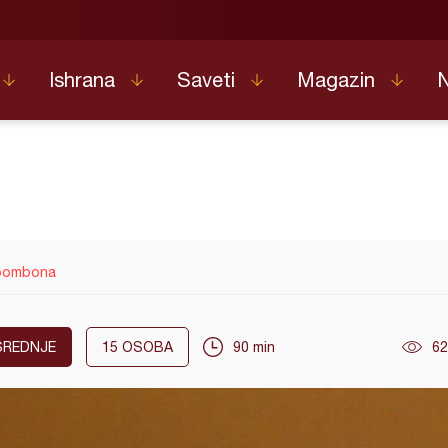
Ishrana
Saveti
Magazin
 bombona
SREDNJE
15
OSOBA
90 min
62