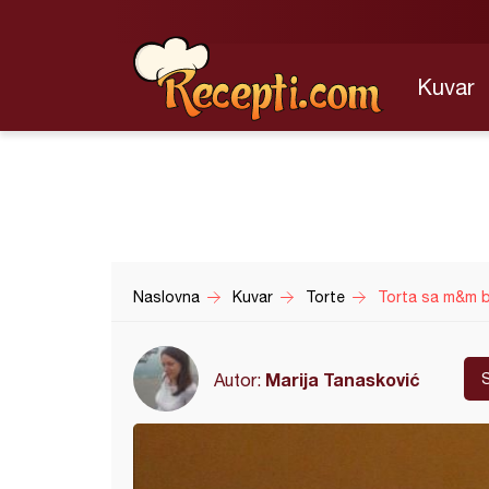
Kuvar
Naslovna
Kuvar
Torte
Torta sa m&m
Marija Tanasković
Autor: