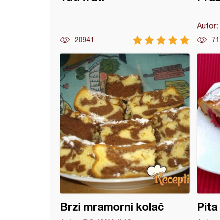
Autor:
20941
71
 sa jabukama
Brzi mramorni kolač
Pita