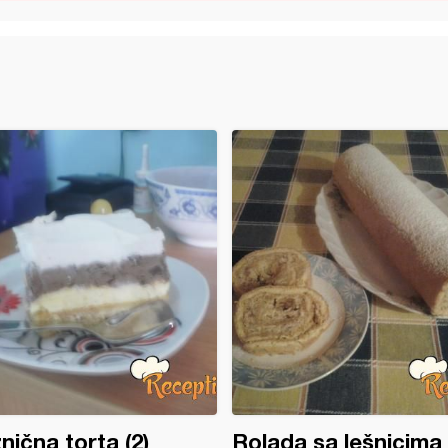
nična torta (2)
Rolada sa lešnicima