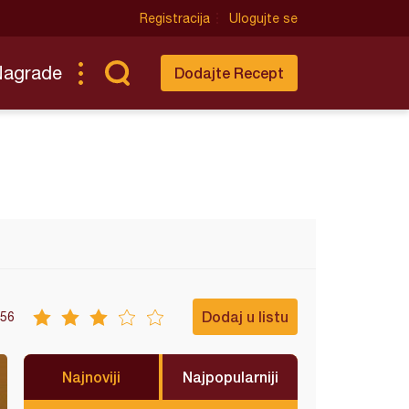
Registracija
Ulogujte se
Nagrade
Dodajte Recept
Dodaj u listu
56
Najnoviji
Najpopularniji