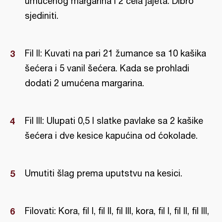
umućenog margarina i 2 cela jajeta. Dibro
sjediniti.
Fil II: Kuvati na pari 21 žumance sa 10 kašika
šećera i 5 vanil šećera. Kada se prohladi
dodati 2 umućena margarina.
Fil III: Ulupati 0,5 l slatke pavlake sa 2 kašike
šećera i dve kesice kapućina od ćokolade.
Umutiti šlag prema uputstvu na kesici.
Filovati: Kora, fil I, fil II, fil III, kora, fil I, fil II, fil III,