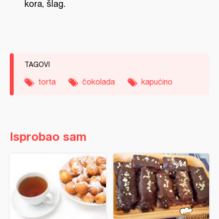
kora, šlag.
TAGOVI
torta
čokolada
kapućino
Isprobao sam