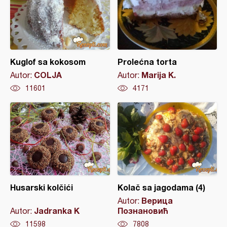
Kuglof sa kokosom
Prolećna torta
COLJA
Marija K.
Autor:
Autor:
11601
4171
Husarski kolčići
Kolač sa jagodama (4)
Верица
Autor:
Jadranka K
Познановић
Autor:
11598
7808