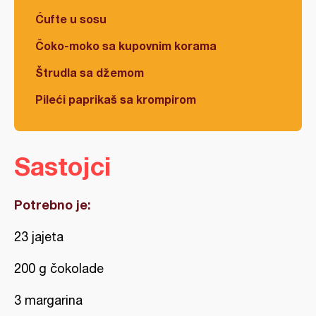
Ćufte u sosu
Čoko-moko sa kupovnim korama
Štrudla sa džemom
Pileći paprikaš sa krompirom
Sastojci
Potrebno je:
23 jajeta
200 g čokolade
3 margarina