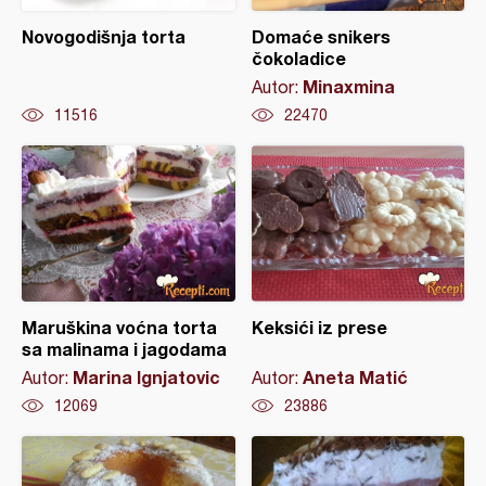
Novogodišnja torta
Domaće snikers
čokoladice
Minaxmina
Autor:
11516
22470
Maruškina voćna torta
Keksići iz prese
sa malinama i jagodama
Marina Ignjatovic
Aneta Matić
Autor:
Autor:
12069
23886