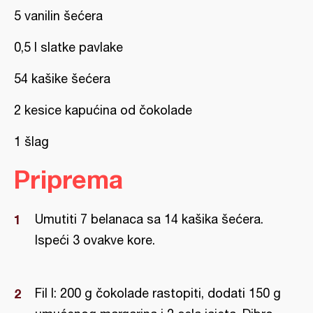
5 vanilin šećera
0,5 l slatke pavlake
54 kašike šećera
2 kesice kapućina od čokolade
1 šlag
Priprema
Umutiti 7 belanaca sa 14 kašika šećera.
Ispeći 3 ovakve kore.
Fil I: 200 g čokolade rastopiti, dodati 150 g