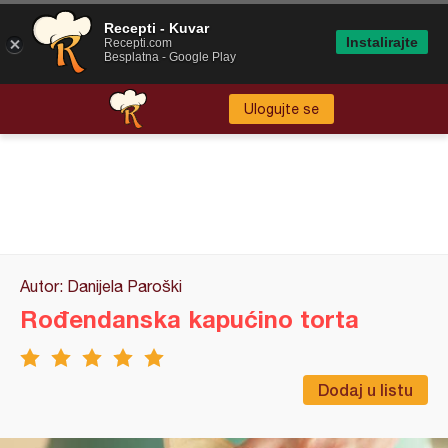
Recepti - Kuvar
Instalirajte
Recepti.com
Besplatna - Google Play
Ulogujte se
Autor: Danijela Paroški
Rođendanska kapućino torta
Dodaj u listu