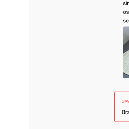
si
os
se
SA
Brz