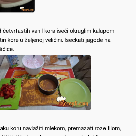
 četvrtastih vanil kora iseći okruglim kalupom
tiri kore u željenoj veličini. Iseckati jagode na
iščice.
aku koru navlažiti mlekom, premazati roze filom,