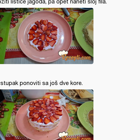
ožiti listiće jagoda, pa opet naneti sloj fila.
stupak ponoviti sa još dve kore.