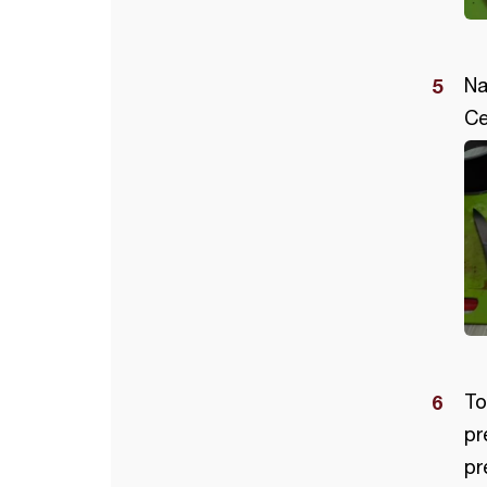
Na
Ce
To
pr
pr