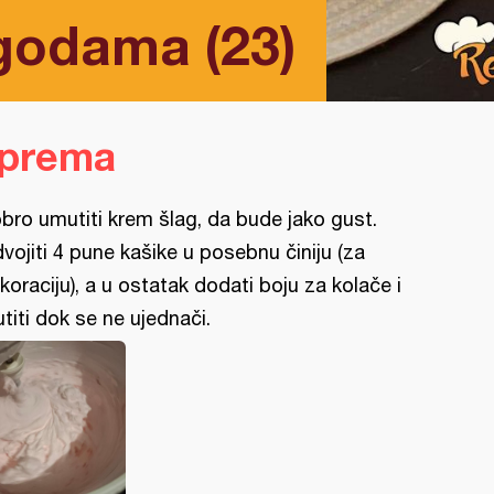
agodama (23)
iprema
bro umutiti krem šlag, da bude jako gust.
vojiti 4 pune kašike u posebnu činiju (za
koraciju), a u ostatak dodati boju za kolače i
titi dok se ne ujednači.