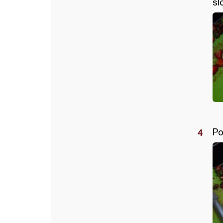
sl
Po