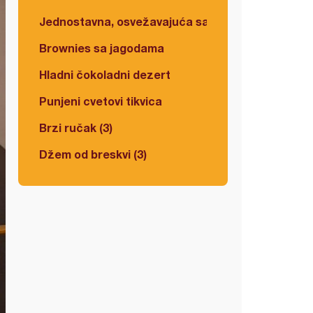
Jednostavna, osvežavajuća salata
Brownies sa jagodama
Hladni čokoladni dezert
Punjeni cvetovi tikvica
Brzi ručak (3)
Džem od breskvi (3)