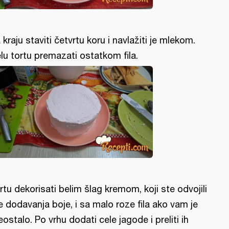
 kraju staviti četvrtu koru i navlažiti je mlekom.
lu tortu premazati ostatkom fila.
rtu dekorisati belim šlag kremom, koji ste odvojili
e dodavanja boje, i sa malo roze fila ako vam je
eostalo. Po vrhu dodati cele jagode i preliti ih