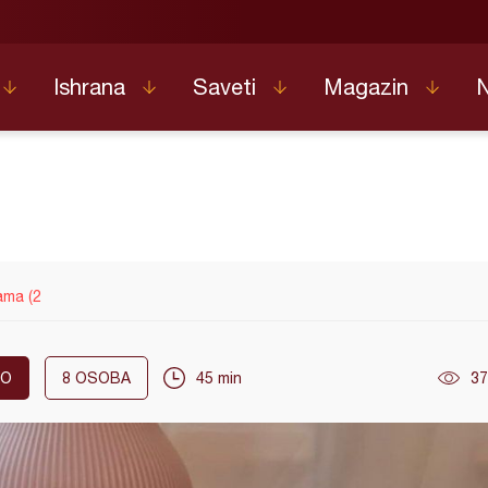
Ishrana
Saveti
Magazin
ama (2
KO
8
OSOBA
45 min
37