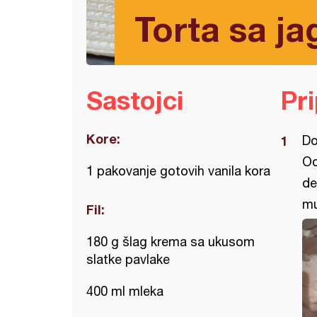
Torta sa j
Sastojci
Pr
Kore:
Do
Od
1 pakovanje gotovih vanila kora
de
mu
Fil:
180 g šlag krema sa ukusom
slatke pavlake
400 ml mleka