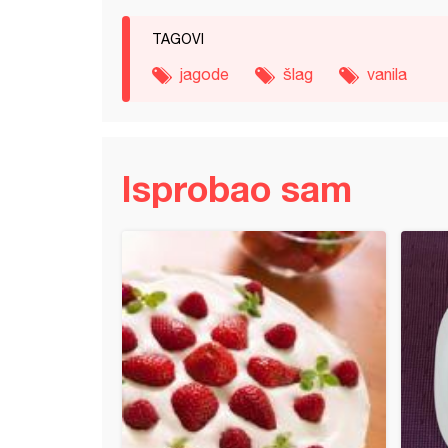
TAGOVI
jagode
šlag
vanila
Isprobao sam
orta (7)