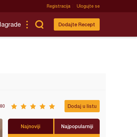
Registracija
Ulogujte se
Nagrade
Dodajte Recept
Dodaj u listu
80
Najnoviji
Najpopularniji