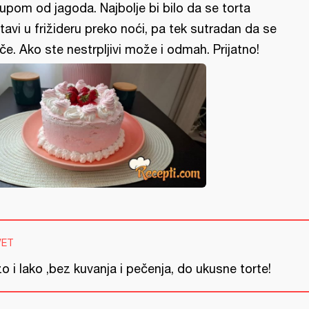
rupom od jagoda. Najbolje bi bilo da se torta
tavi u frižideru preko noći, pa tek sutradan da se
če. Ako ste nestrpljivi može i odmah. Prijatno!
VET
o i lako ,bez kuvanja i pečenja, do ukusne torte!