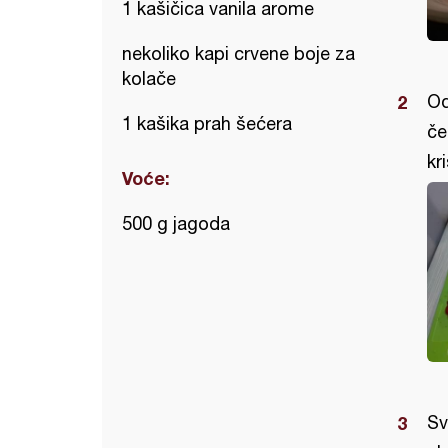
1 kašičica vanila arome
nekoliko kapi crvene boje za
kolače
Od
1 kašika prah šećera
če
kr
Voće:
500 g jagoda
Sv