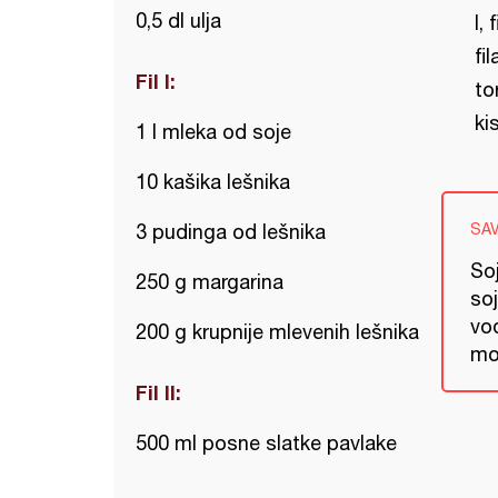
0,5 dl ulja
I,
fi
Fil I:
to
ki
1 l mleka od soje
10 kašika lešnika
3 pudinga od lešnika
SA
So
250 g margarina
soj
vod
200 g krupnije mlevenih lešnika
mož
Fil II:
500 ml posne slatke pavlake