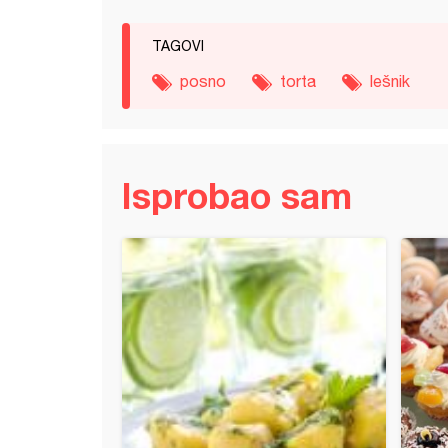
TAGOVI
posno
torta
lešnik
Isprobao sam
i laki keksići