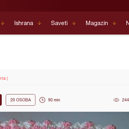
Ishrana
Saveti
Magazin
rta (
20
OSOBA
90 min
244