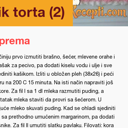
k torta (2)
iprema
činiju prvo izmutiti brašno, šećer, mlevene orahe i
ašak za pecivo, pa dodati kiselu vodu i ulje i sve
ediniti kašikom. Izliti u obložen pleh (38x26) i peći
ru na 200 C 15 minuta. Na isti način napraviti još
kore. Za fil I sa 1 dl mleka razmutiti puding, a
tatak mleka staviti da provri sa šećerom. U
ijuće mleko skuvati puding. Kad se ohladi sjediniti
 sa prethodno umućenim margarinom, pa dodati
šnike. Za fil II umutiti slatku pavlaku. Filovati: kora