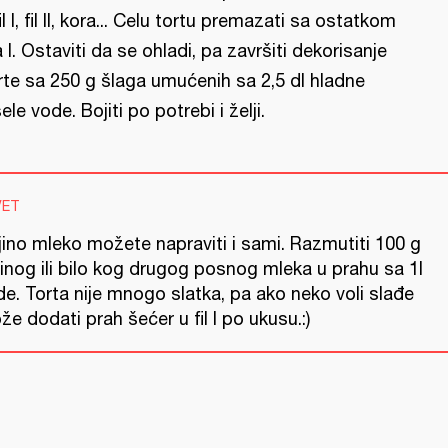
 fil I, fil II, kora... Celu tortu premazati sa ostatkom
la I. Ostaviti da se ohladi, pa završiti dekorisanje
rte sa 250 g šlaga umućenih sa 2,5 dl hladne
sele vode. Bojiti po potrebi i želji.
VET
jino mleko možete napraviti i sami. Razmutiti 100 g
inog ili bilo kog drugog posnog mleka u prahu sa 1l
e. Torta nije mnogo slatka, pa ako neko voli slađe
e dodati prah šećer u fil I po ukusu.:)