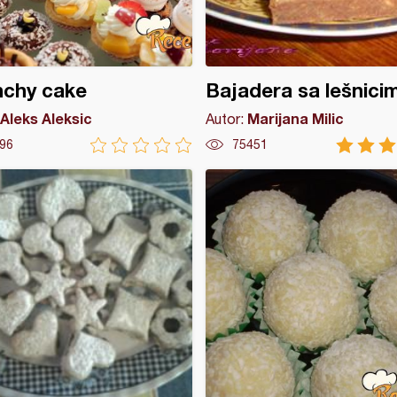
nchy cake
Bajadera sa lešnici
Aleks Aleksic
Marijana Milic
Autor:
96
75451