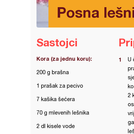
Posna lešni
Sastojci
Pr
Kora (za jednu koru):
U 
pr
200 g brašna
sj
1 prašak za pecivo
ko
2 
7 kašika šećera
os
70 g mlevenih lešnika
vr
ga
2 dl kisele vode
le