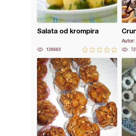
Salata od krompira
Cru
Autor:
126663
72
Templ torta