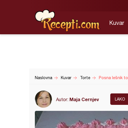
Kuvar
Naslovna
Kuvar
Torte
Posna lešnik to
Maja Cernjev
Autor:
LAKO