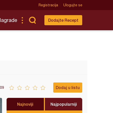
Registracija
Ulogujte se
Nagrade
Dodajte Recept
Dodaj u listu
09
Najnoviji
Najpopularniji