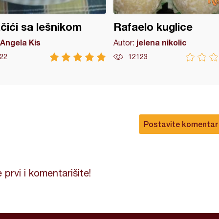
čići sa lešnikom
Rafaelo kuglice
Angela Kis
jelena nikolic
Autor:
22
12123
Postavite komentar
 prvi i komentarišite!