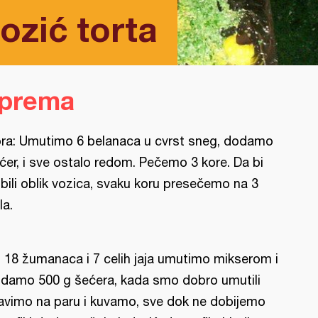
ozić torta
iprema
ra: Umutimo 6 belanaca u cvrst sneg, dodamo
ćer, i sve ostalo redom. Pečemo 3 kore. Da bi
bili oblik vozica, svaku koru presečemo na 3
la.
l: 18 žumanaca i 7 celih jaja umutimo mikserom i
damo 500 g šećera, kada smo dobro umutili
avimo na paru i kuvamo, sve dok ne dobijemo