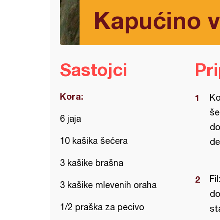
Kapućino v
Sastojci
Pr
Kora:
Ko
še
6 jaja
do
10 kašika šećera
de
3 kašike brašna
Fi
3 kašike mlevenih oraha
do
1/2 praška za pecivo
st