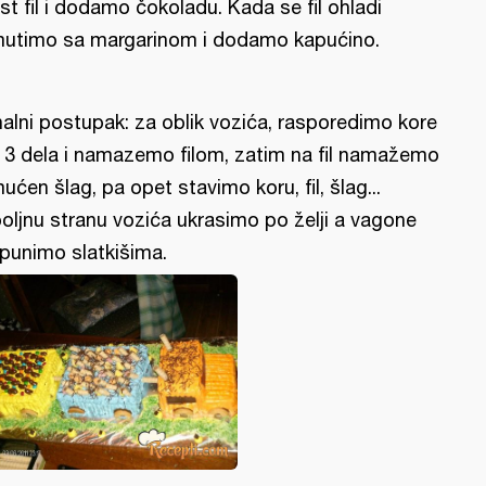
st fil i dodamo čokoladu. Kada se fil ohladi
utimo sa margarinom i dodamo kapućino.
nalni postupak: za oblik vozića, rasporedimo kore
 3 dela i namazemo filom, zatim na fil namažemo
ućen šlag, pa opet stavimo koru, fil, šlag...
oljnu stranu vozića ukrasimo po želji a vagone
punimo slatkišima.