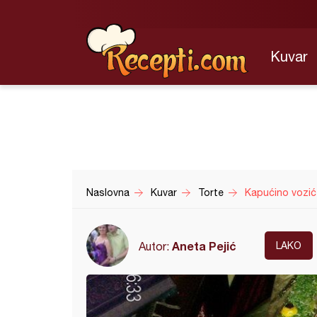
Kuvar
Naslovna
Kuvar
Torte
Kapućino vozić
Aneta Pejić
Autor:
LAKO