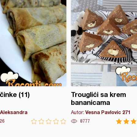
činke (11)
Trouglići sa krem
bananicama
Aleksandra
Vesna Pavlovic 271
Autor:
26
8777