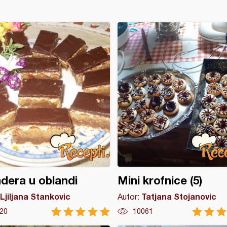
dera u oblandi
Mini krofnice (5)
Ljiljana Stankovic
Tatjana Stojanovic
Autor:
20
10061