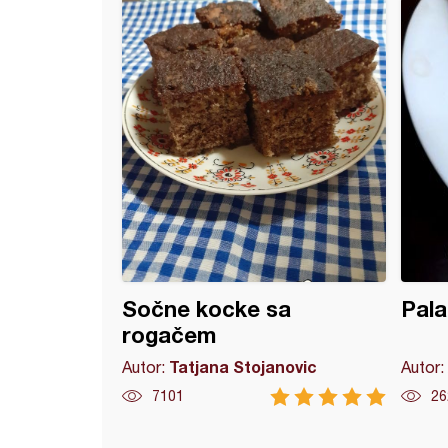
a korpice (2)
Sočne kocke sa
Pala
rogačem
Tatjana Stojanovic
Autor:
Autor:
7101
26