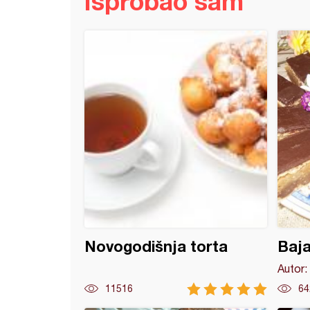
Isprobao sam
dera sa kokosom
Novogodišnja torta
Baja
Autor:
11516
64