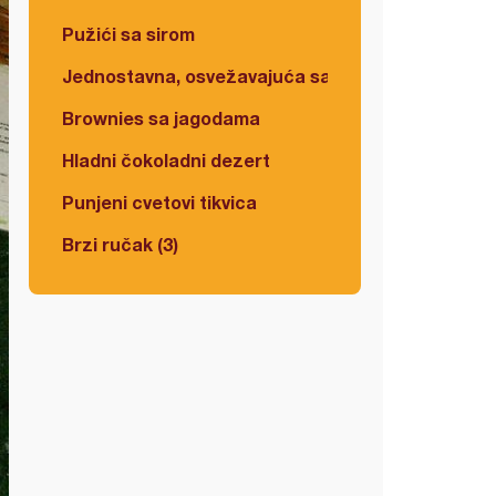
Pužići sa sirom
Jednostavna, osvežavajuća salata
Brownies sa jagodama
Hladni čokoladni dezert
Punjeni cvetovi tikvica
Brzi ručak (3)