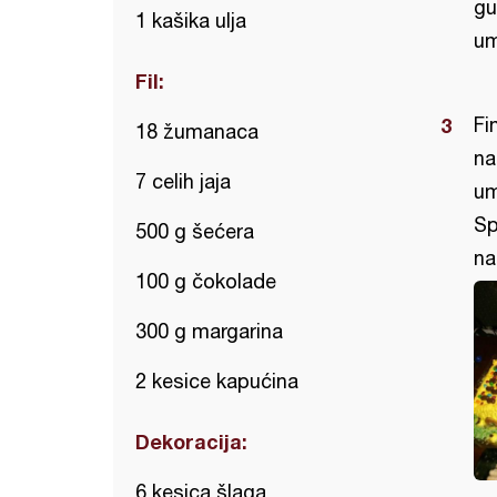
gu
1 kašika ulja
um
Fil:
Fi
18 žumanaca
na
7 celih jaja
um
Sp
500 g šećera
na
100 g čokolade
300 g margarina
2 kesice kapućina
Dekoracija:
6 kesica šlaga