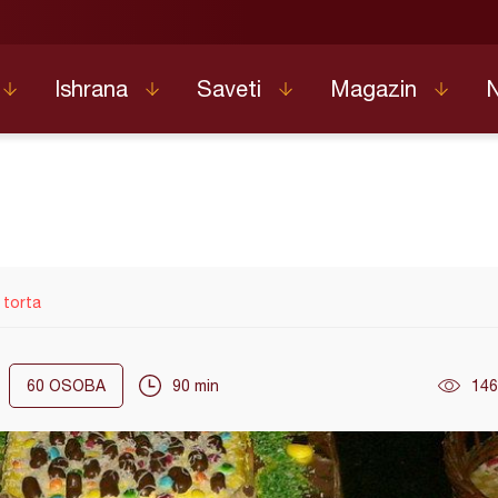
Ishrana
Saveti
Magazin
 torta
60
OSOBA
90 min
146