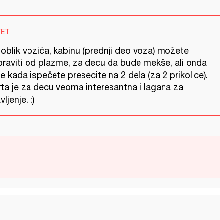
VET
 oblik vozića, kabinu (prednji deo voza) možete
praviti od plazme, za decu da bude mekše, ali onda
e kada ispečete presecite na 2 dela (za 2 prikolice).
rta je za decu veoma interesantna i lagana za
vljenje. :)