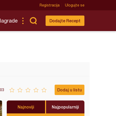
Registracija
Ulogujte se
Nagrade
Dodajte Recept
Dodaj u listu
03
Najnoviji
Najpopularniji