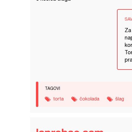
SA
Za
na
kor
To
pra
TAGOVI
torta
čokolada
šlag