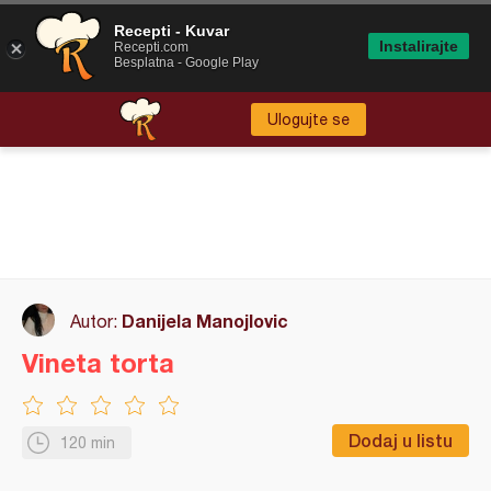
Recepti - Kuvar
Instalirajte
Recepti.com
Besplatna - Google Play
Ulogujte se
Danijela Manojlovic
Autor:
Vineta torta
Dodaj u listu
120 min