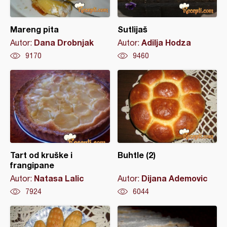
Mareng pita
Sutlijaš
Dana Drobnjak
Adilja Hodza
Autor:
Autor:
9170
9460
Tart od kruške i
Buhtle (2)
frangipane
Natasa Lalic
Dijana Ademovic
Autor:
Autor:
7924
6044