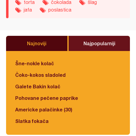
torta
čokolada
šlag
jafa
poslastica
Najnoviji
Najpopularniji
Šne-nokle kolač
Čoko-kokos sladoled
Galete Bakin kolač
Pohovane pečene paprike
Americke palačinke (30)
Slatka fokača