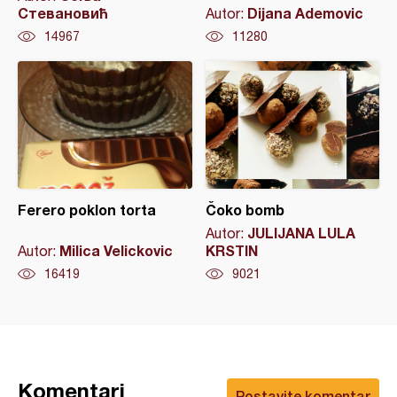
Стевановић
Dijana Ademovic
Autor:
14967
11280
Ferero poklon torta
Čoko bomb
JULIJANA LULA
Autor:
Milica Velickovic
KRSTIN
Autor:
16419
9021
Komentari
Postavite komentar