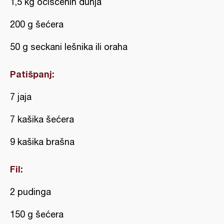
1,5 kg očišćenih dunja
200 g šećera
50 g seckani lešnika ili oraha
Patišpanj:
7 jaja
7 kašika šećera
9 kašika brašna
Fil:
2 pudinga
150 g šećera