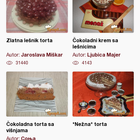
Zlatna lešnik torta
Čokoladni krem sa
lešnicima
Jaroslava Miškar
Ljubica Majer
Autor:
Autor:
31440
4143
Čokoladna torta sa
*Nežna* torta
višnjama
Соња
Autor: