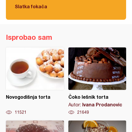
Slatka fokača
Isprobao sam
Novogodišnja torta
Čoko lešnik torta
Ivana Prodanovic
Autor:
11521
21649