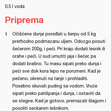
0,5 l voda
Priprema
Očišćene dunje poređati u šerpu od 5 kg
prethodno podmazanu uljem. Odozgo posuti
šećerom 200g, i peći. Pri kraju dodati lesnik ili
orahe i peći. U sud umutiti jaja i šećer, pa
dodati brašno. Tu masu sipati preko dunja i
peći sve dok kora lepo ne porumeni. Kad je
pečeno, okrenuti na tanjir i prohladiti.
Posebno skuvati puding sa vodom. Vruće
sipati preko patišpanja i dunja, i ostaviti da
se stegne. Kad je gotovo, premazati šlagom i
posoliti seckanim lešnikom.