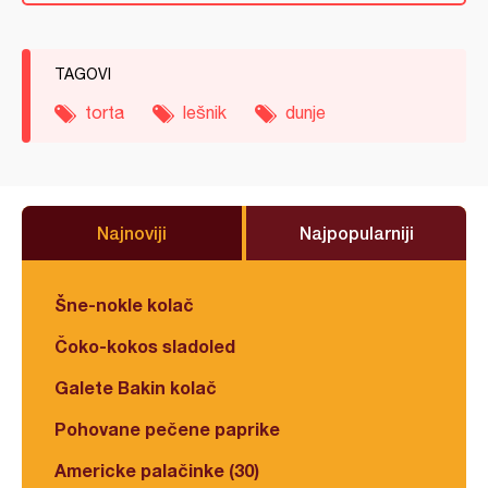
TAGOVI
torta
lešnik
dunje
Najnoviji
Najpopularniji
Šne-nokle kolač
Čoko-kokos sladoled
Galete Bakin kolač
Pohovane pečene paprike
Americke palačinke (30)