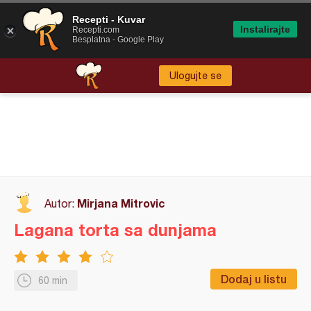
Recepti - Kuvar
Instalirajte
Recepti.com
Besplatna - Google Play
Ulogujte se
Mirjana Mitrovic
Autor:
Lagana torta sa dunjama
Dodaj u listu
60 min