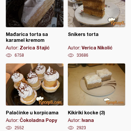
Mađarica torta sa
Snikers torta
karamel kremom
Zorica Stajić
Verica Nikolić
Autor:
Autor:
6758
33686
Palačinke u korpicama
Kikiriki kocke (3)
Čokoladna Popy
Ivana
Autor:
Autor:
2552
2923