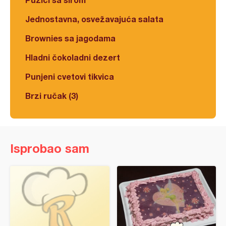
Jednostavna, osvežavajuća salata
Brownies sa jagodama
Hladni čokoladni dezert
Punjeni cvetovi tikvica
Brzi ručak (3)
Isprobao sam