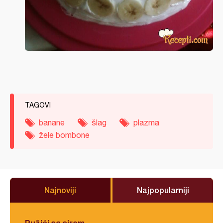
TAGOVI
banane
šlag
plazma
žele bombone
Najnoviji
Najpopularniji
Pužići sa sirom