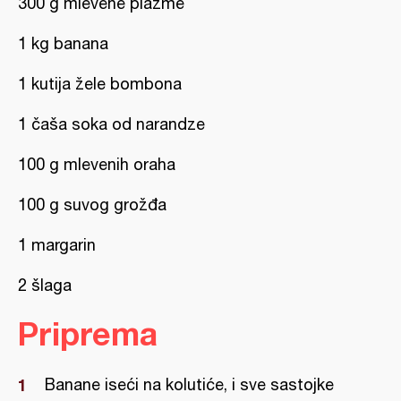
300 g mlevene plazme
1 kg banana
1 kutija žele bombona
1 čaša soka od narandze
100 g mlevenih oraha
100 g suvog grožđa
1 margarin
2 šlaga
Priprema
Banane iseći na kolutiće, i sve sastojke