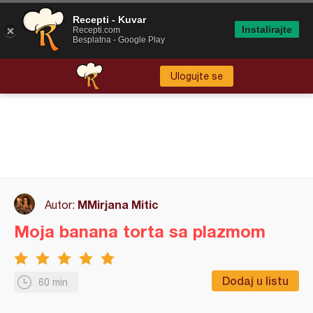
Recepti - Kuvar
Instalirajte
Recepti.com
Besplatna - Google Play
Ulogujte se
MMirjana Mitic
Autor:
Moja banana torta sa plazmom
Dodaj u listu
60 min