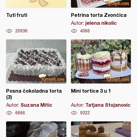
Tuti fruti
Petrina torta Zvončica
jelena nikolic
Autor:
20936
4066
Posna čokoladna torta
Mini tortice 3 u 1
(3)
Suzana Mitic
Tatjana Stojanovic
Autor:
Autor:
6666
9322