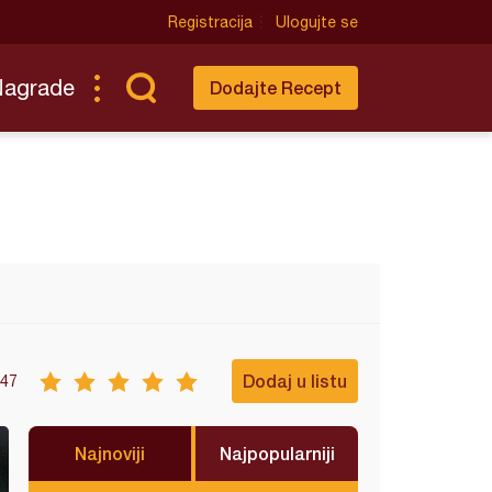
Registracija
Ulogujte se
Nagrade
Dodajte Recept
Dodaj u listu
47
Najnoviji
Najpopularniji