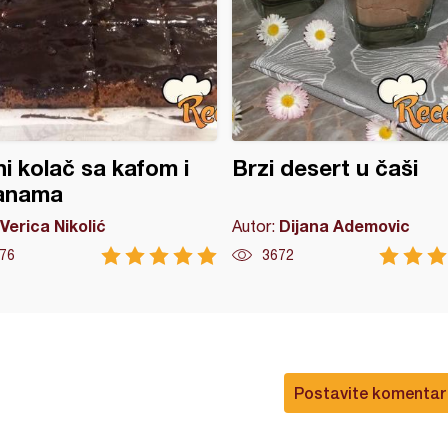
i kolač sa kafom i
Brzi desert u čaši
anama
Verica Nikolić
Dijana Ademovic
Autor:
76
3672
Postavite komentar