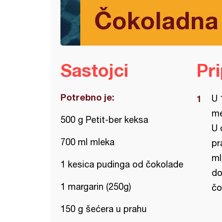
Čokoladna 
Sastojci
Pr
Potrebno je:
U 
me
500 g Petit-ber keksa
U 
700 ml mleka
pr
ml
1 kesica pudinga od čokolade
do
1 margarin (250g)
čo
150 g šećera u prahu