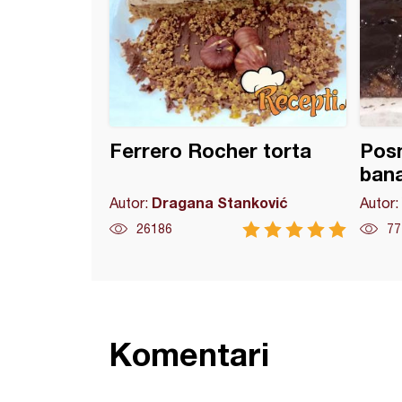
Ferrero Rocher torta
Posn
ban
Dragana Stanković
Autor:
Autor:
26186
77
Komentari