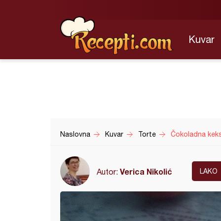
Kuvar
Naslovna
Kuvar
Torte
Čokoladna keks
Verica Nikolić
Autor:
LAKO