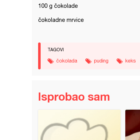
100 g čokolade
čokoladne mrvice
TAGOVI
čokolada
puding
keks
Isprobao sam
n kolač