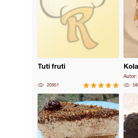
Tuti fruti
Kola
Autor:
20951
58
ca torta (3)