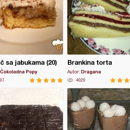
č sa jabukama (20)
Brankina torta
Čokoladna Popy
Dragana
Autor:
07
4020