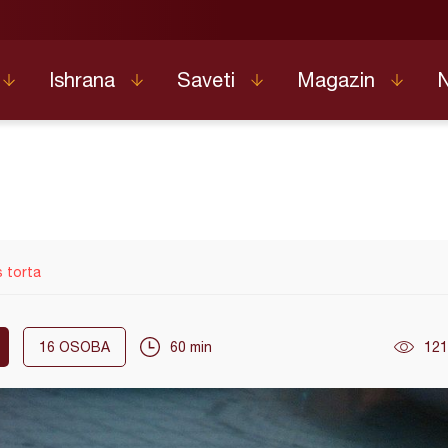
Ishrana
Saveti
Magazin
 torta
16
OSOBA
60 min
121