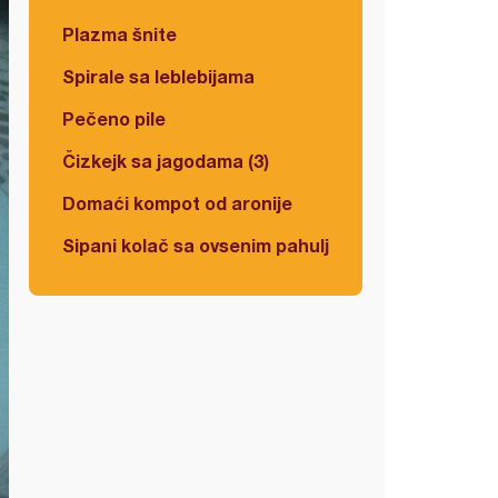
Plazma šnite
Spirale sa leblebijama
Pečeno pile
Čizkejk sa jagodama (3)
Domaći kompot od aronije
Sipani kolač sa ovsenim pahuljicama i višnjama