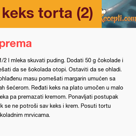
keks torta (2)
iprema
1/2 l mleka skuvati puding. Dodati 50 g čokolade i
šati da se šokolada otopi. Ostaviti da se ohladi.
ohlađenu masu pomešati margarin umućen sa
ah šećerom. Ređati keks na plato umočen u malo
eka pa premazati kremom. Ponavljati postupak
k se ne potroši sav keks i krem. Posuti tortu
koladnim mrvicama.