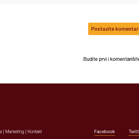
Postavite komentar
Budite prvi i komentarišit
ja
|
Marketing
|
Kontakt
Facebook
Twitt