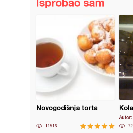
Isprobao sam
srculenca
Novogodišnja torta
Kola
Autor:
11516
72