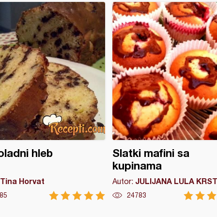
ladni hleb
Slatki mafini sa
kupinama
Tina Horvat
JULIJANA LULA KRST
Autor:
85
24783