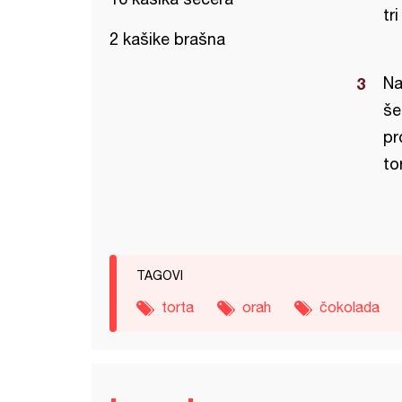
tri
2 kašike brašna
Na
še
pr
to
TAGOVI
torta
orah
čokolada