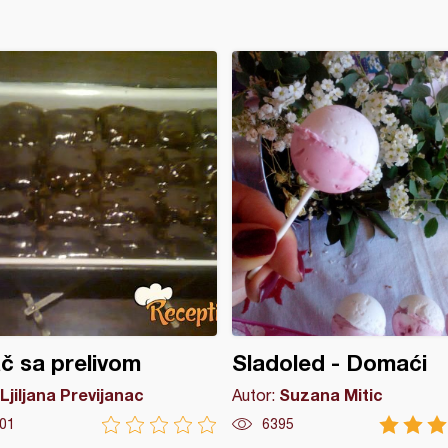
č sa prelivom
Sladoled - Domaći
Ljiljana Previjanac
Suzana Mitic
Autor:
01
6395