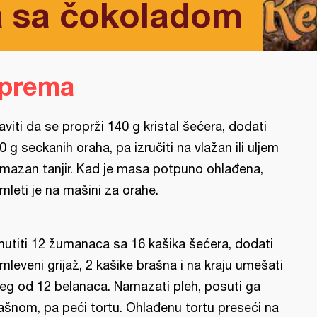
ta sa čokoladom
iprema
aviti da se proprži 140 g kristal šećera, dodati
0 g seckanih oraha, pa izručiti na vlažan ili uljem
mazan tanjir. Kad je masa potpuno ohlađena,
mleti je na mašini za orahe.
utiti 12 žumanaca sa 16 kašika šećera, dodati
mleveni grijaž, 2 kašike brašna i na kraju umešati
eg od 12 belanaca. Namazati pleh, posuti ga
ašnom, pa peći tortu. Ohlađenu tortu preseći na