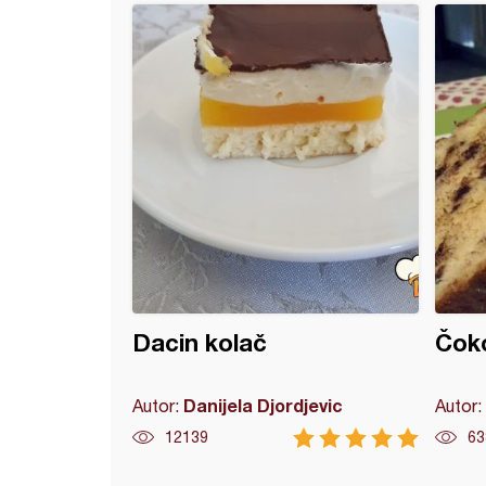
k fantazija
Dacin kolač
Čoko
Danijela Djordjevic
Autor:
Autor:
12139
63