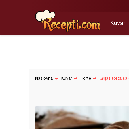
Kuvar
Naslovna
Kuvar
Torte
Grijaž torta sa