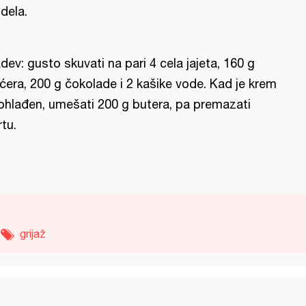
 dela.
dev: gusto skuvati na pari 4 cela jajeta, 160 g
ćera, 200 g čokolade i 2 kašike vode. Kad je krem
ohlađen, umešati 200 g butera, pa premazati
rtu.
grijaž