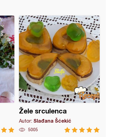
Žele srculenca
Slađana Šćekić
Autor:
5005