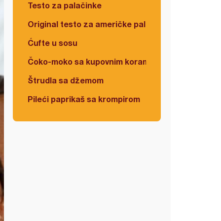
Testo za palačinke
Original testo za američke palačinke
Ćufte u sosu
Čoko-moko sa kupovnim korama
Štrudla sa džemom
Pileći paprikaš sa krompirom