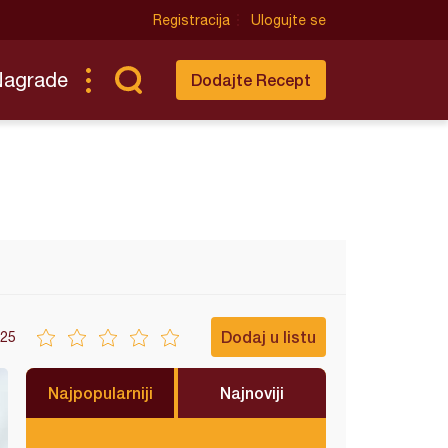
Registracija
Ulogujte se
Nagrade
Dodajte Recept
Dodaj u listu
25
Najpopularniji
Najnoviji