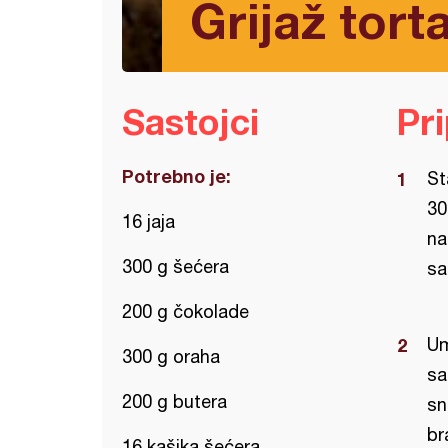
Grijaž tor
Sastojci
Pr
Potrebno je:
St
30
16 jaja
na
300 g šećera
sa
200 g čokolade
Um
300 g oraha
sa
200 g butera
sn
br
16 kašika šećera