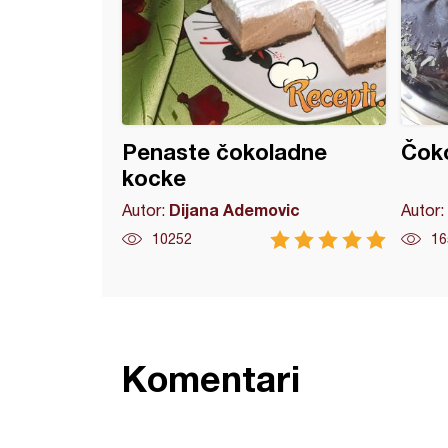
Penaste čokoladne
Čoko
kocke
Dijana Ademovic
Autor:
Autor:
10252
16
Komentari