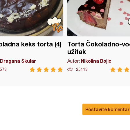
ladna keks torta (4)
Torta Čokoladno-vo
užitak
Dragana Skular
Nikolina Bojic
Autor:
573
25113
Postavite komentar