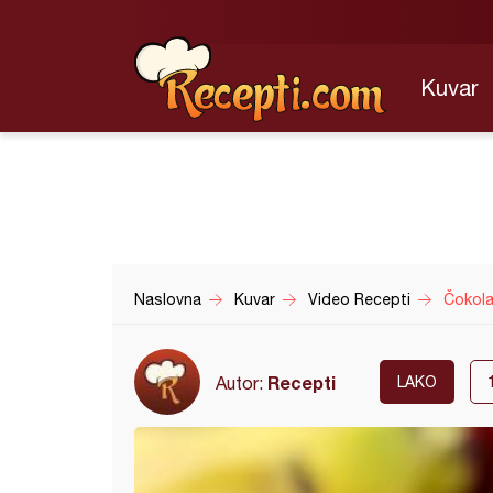
Kuvar
Naslovna
Kuvar
Video Recepti
Čokola
Recepti
Autor:
LAKO