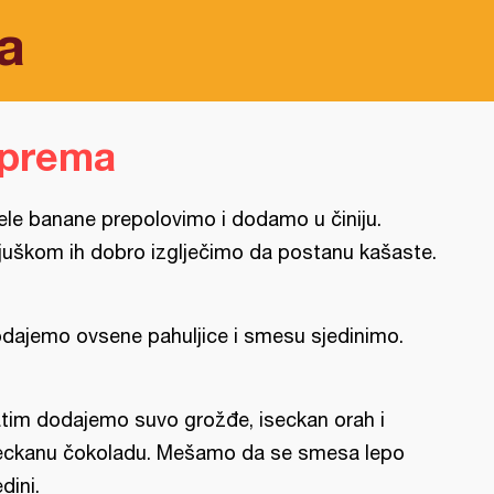
a
iprema
ele banane prepolovimo i dodamo u činiju.
ljuškom ih dobro izglječimo da postanu kašaste.
dajemo ovsene pahuljice i smesu sjedinimo.
tim dodajemo suvo grožđe, iseckan orah i
eckanu čokoladu. Mešamo da se smesa lepo
edini.