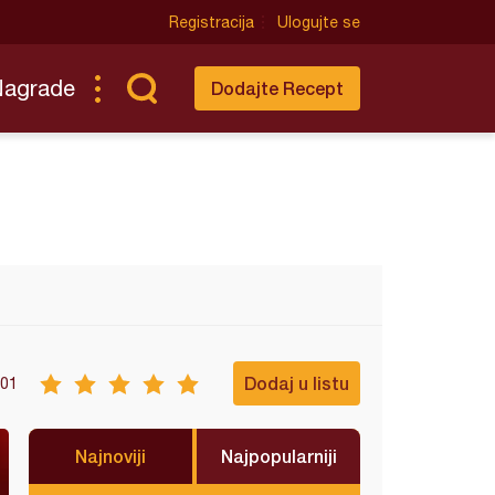
Registracija
Ulogujte se
Nagrade
Dodajte Recept
Dodaj u listu
01
Najnoviji
Najpopularniji