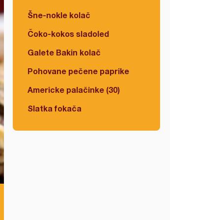
Šne-nokle kolač
Čoko-kokos sladoled
Galete Bakin kolač
Pohovane pečene paprike
Americke palačinke (30)
Slatka fokača