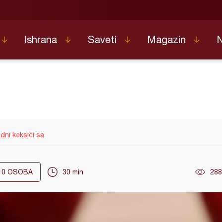
Ishrana
Saveti
Magazin
dni keksići sa
10
OSOBA
30 min
288