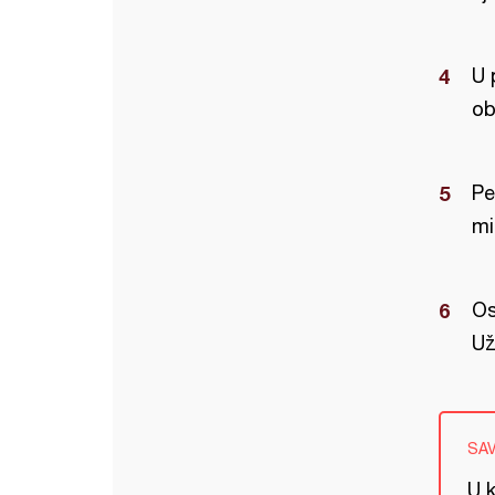
U 
ob
Pe
mi
Os
Už
SA
U 