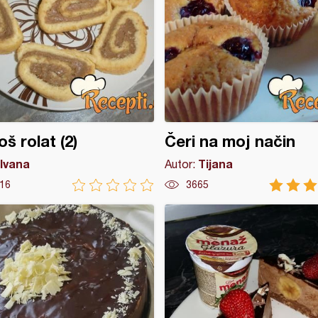
š rolat (2)
Čeri na moj način
Ivana
Tijana
Autor:
16
3665