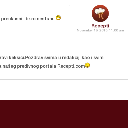
 preukusni i brzo nestanu
Recepti
November 18, 2018, 11:00 am
ravi keksići.Pozdrav svima u redakciji kao i svim
a našeg predivnog portala Recepti.com