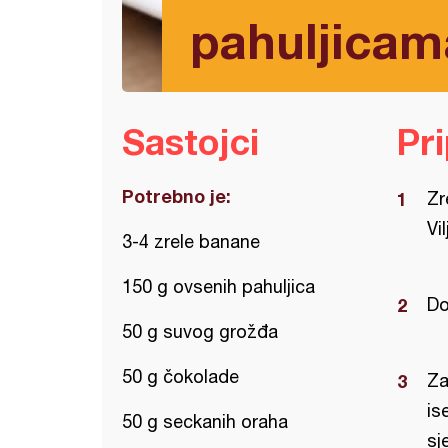
pahuljicam
Sastojci
Pr
Potrebno je:
Zr
Vi
3-4 zrele banane
150 g ovsenih pahuljica
Do
50 g suvog grožđa
50 g čokolade
Za
is
50 g seckanih oraha
sj