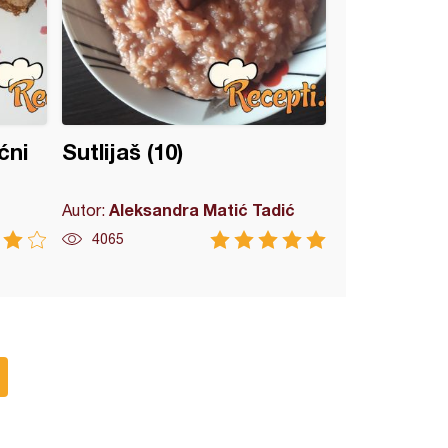
ćni
Sutlijaš (10)
Aleksandra Matić Tadić
Autor:
4065