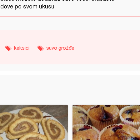
odove po svom ukusu.
keksici
suvo grožđe