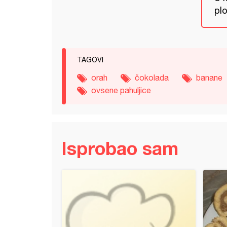
pl
TAGOVI
orah
čokolada
banane
ovsene pahuljice
Isprobao sam
ita (12)