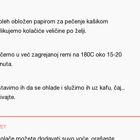
pleh obložen papirom za pečenje kašikom
likujemo kolačiće veličine po želji.
čemo u već zagrejanoj rerni na 180C oko 15-20
nuta.
tavimo ih da se ohlade i služimo ih uz kafu, čaj...
ivajte.
VET
kolače možete dodavati suvo voće, orašaste