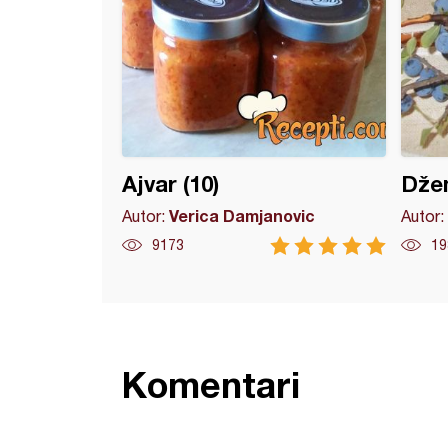
Ajvar (10)
Džem
Verica Damjanovic
Autor:
Autor:
9173
19
Komentari