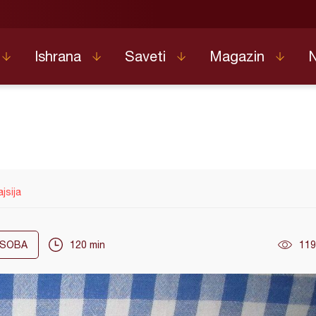
Ishrana
Saveti
Magazin
jsija
SOBA
120 min
119