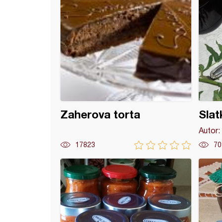
Zaherova torta
Slat
Autor:
17823
70
ajvar