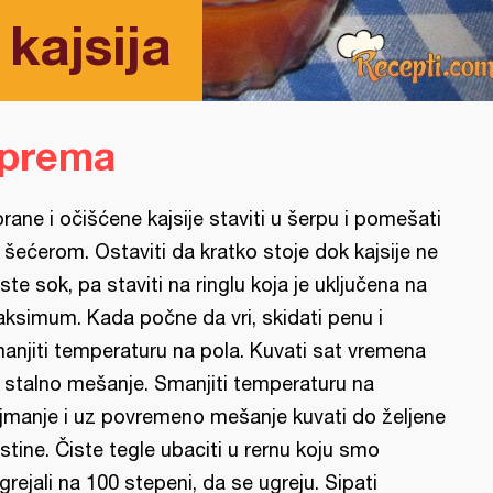
kajsija
iprema
rane i očišćene kajsije staviti u šerpu i pomešati
 šećerom. Ostaviti da kratko stoje dok kajsije ne
ste sok, pa staviti na ringlu koja je uključena na
ksimum. Kada počne da vri, skidati penu i
anjiti temperaturu na pola. Kuvati sat vremena
 stalno mešanje. Smanjiti temperaturu na
jmanje i uz povremeno mešanje kuvati do željene
stine. Čiste tegle ubaciti u rernu koju smo
grejali na 100 stepeni, da se ugreju. Sipati