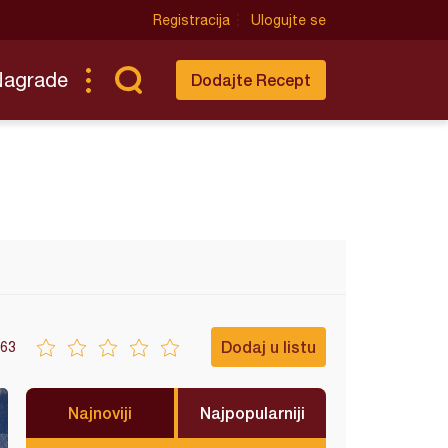
Registracija
Ulogujte se
Nagrade
Dodajte Recept
Dodaj u listu
63
Najnoviji
Najpopularniji