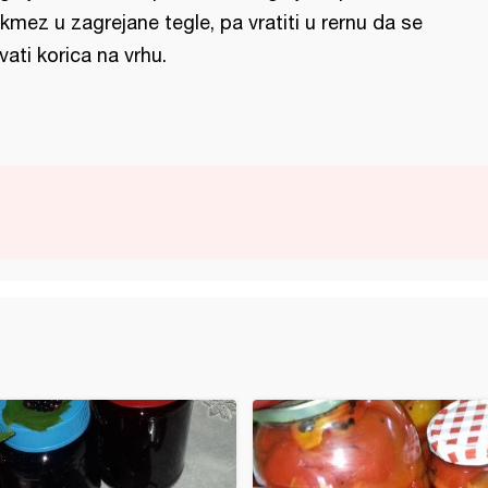
kmez u zagrejane tegle, pa vratiti u rernu da se
vati korica na vrhu.