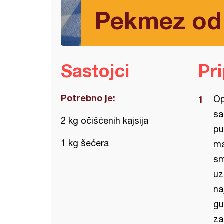
Pekmez od 
Sastojci
Pr
Potrebno je:
Op
sa
2 kg očišćenih kajsija
pu
1 kg šećera
ma
sm
uz
na
gu
za