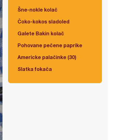
Šne-nokle kolač
Čoko-kokos sladoled
Galete Bakin kolač
Pohovane pečene paprike
Americke palačinke (30)
Slatka fokača