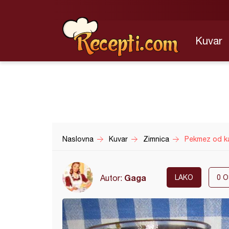
Kuvar
Naslovna
Kuvar
Zimnica
Pekmez od ka
Gaga
Autor:
LAKO
0
O