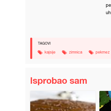
pe
uh
TAGOVI
kajsije
zimnica
pekmez
Isprobao sam
o od smokava (3)