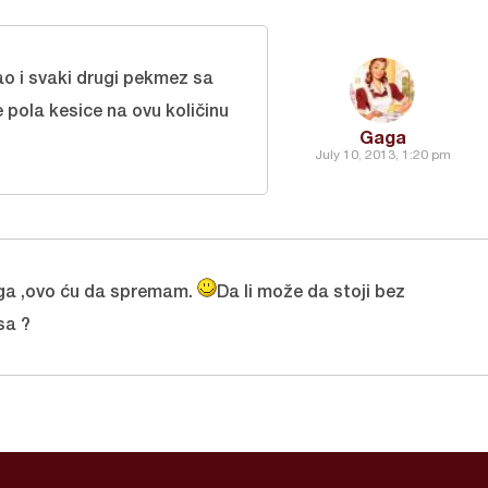
o i svaki drugi pekmez sa
 pola kesice na ovu količinu
Gaga
July 10, 2013, 1:20 pm
ga ,ovo ću da spremam.
Da li može da stoji bez
sa ?