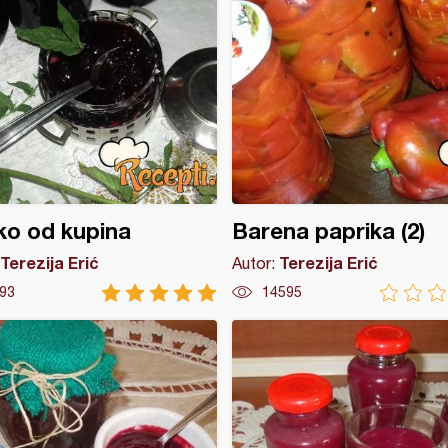
ko od kupina
Barena paprika (2)
Terezija Erić
Terezija Erić
Autor:
93
14595