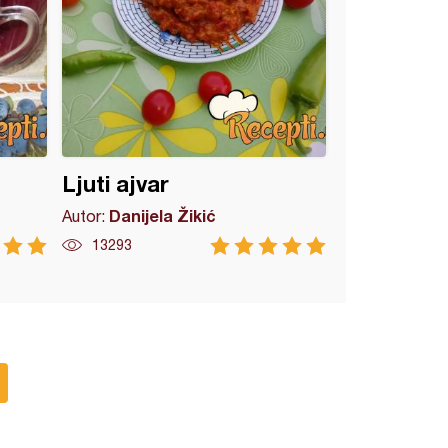
Ljuti ajvar
Danijela Žikić
Autor:
13293