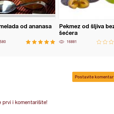
melada od ananasa
Pekmez od šljiva be
šećera
580
16881
Postavite komentar
 prvi i komentarišite!