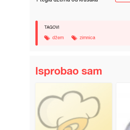
TAGOVI
džem
zimnica
Isprobao sam
o od šljiva sa bademom