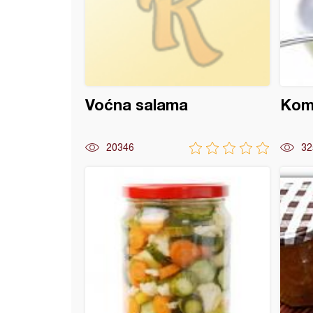
Voćna salama
Komp
20346
32
z od šipka i narandže