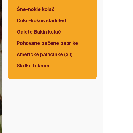
Šne-nokle kolač
Čoko-kokos sladoled
Galete Bakin kolač
Pohovane pečene paprike
Americke palačinke (30)
Slatka fokača