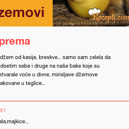
dzemovi
iprema
.i džem od kasije, breskve... samo sam zelela da
dsetim sebe i druge na naše bake koje su
etvarale voće u divne, mirisljave džemove
akovane u teglice...
VET
la,majkice...