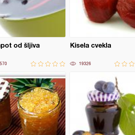
ot od šljiva
Kisela cvekla
570
19326