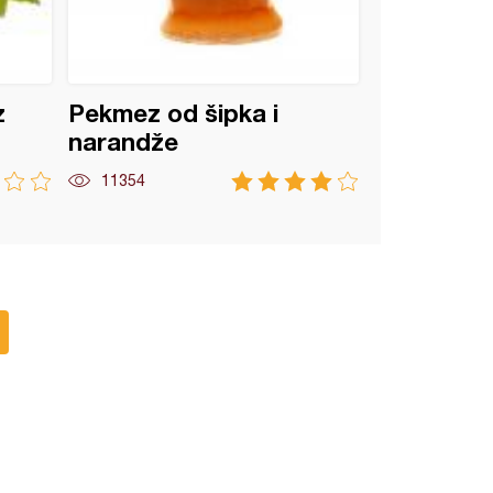
z
Pekmez od šipka i
narandže
11354