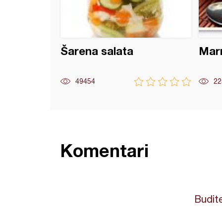
Šarena salata
Mar
49454
22
Komentari
Budite