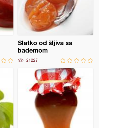
Slatko od šljiva sa
bademom
21227