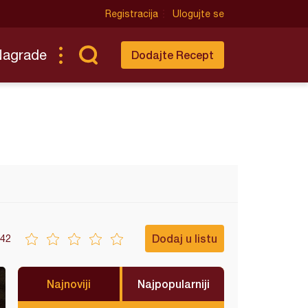
Registracija
Ulogujte se
Nagrade
Dodajte Recept
Dodaj u listu
42
Najnoviji
Najpopularniji