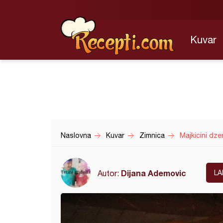
Kuvar
Naslovna
Kuvar
Zimnica
Majkicini dz
Dijana Ademovic
Autor:
LA