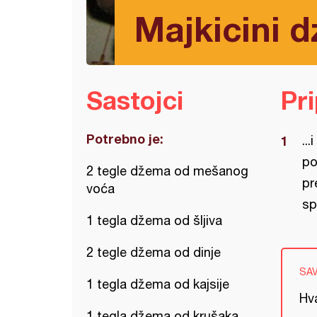
Majkicini 
Sastojci
Pr
Potrebno je:
..
po
2 tegle džema od mešanog
pr
voća
sp
1 tegla džema od šljiva
2 tegle džema od dinje
SA
1 tegla džema od kajsije
Hva
1 tegla džema od krušaka