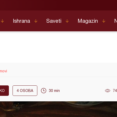
Ishrana
Saveti
Magazin
emovi
KO
4
OSOBA
30 min
74