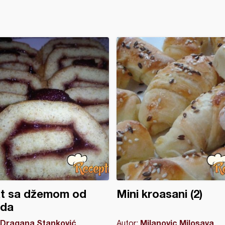
at sa džemom od
Mini kroasani (2)
oda
Dragana Stanković
Milanovic Milosava
Autor: