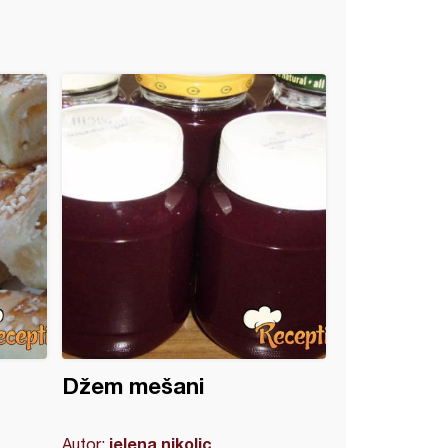
Džem mešani
jelena nikolic
Autor: