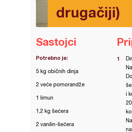
drugačiji)
Sastojci
Pr
Potrebno je:
Di
Na
5 kg običnih dinja
Do
2 veće pomorandže
še
i 
1 limun
20
1,2 kg šećera
ko
Na
2 vanilin-šećera
na