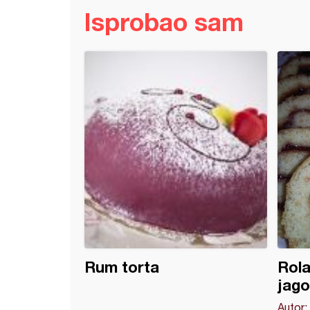
Isprobao sam
 mešani
Rum torta
Rol
jag
Autor: