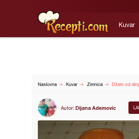
Kuvar
Naslovna
Kuvar
Zimnica
Džem od dinj
Dijana Ademovic
Autor:
LA