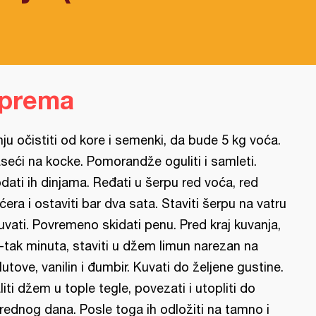
iprema
nju očistiti od kore i semenki, da bude 5 kg voća.
seći na kocke. Pomorandže oguliti i samleti.
dati ih dinjama. Ređati u šerpu red voća, red
ćera i ostaviti bar dva sata. Staviti šerpu na vatru
kuvati. Povremeno skidati penu. Pred kraj kuvanja,
-tak minuta, staviti u džem limun narezan na
lutove, vanilin i đumbir. Kuvati do željene gustine.
liti džem u tople tegle, povezati i utopliti do
rednog dana. Posle toga ih odložiti na tamno i