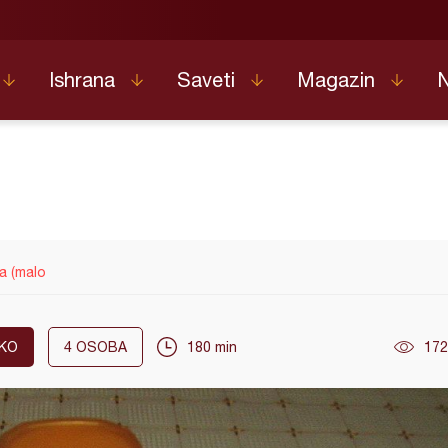
Ishrana
Saveti
Magazin
a (malo
KO
4
OSOBA
180 min
172