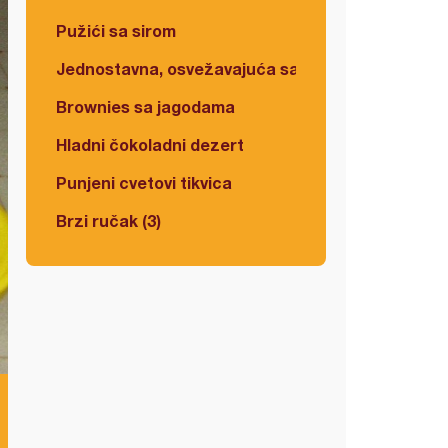
Pužići sa sirom
Jednostavna, osvežavajuća salata
Brownies sa jagodama
Hladni čokoladni dezert
Punjeni cvetovi tikvica
Brzi ručak (3)