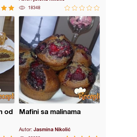
18348
m od
Mafini sa malinama
Jasmina Nikolić
Autor: