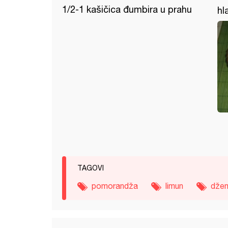
1/2-1 kašičica đumbira u prahu
hl
TAGOVI
pomorandža
limun
dže