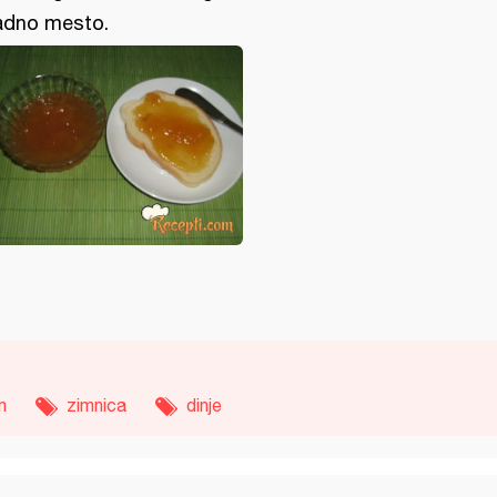
adno mesto.
m
zimnica
dinje