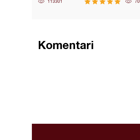
113301
70
Komentari