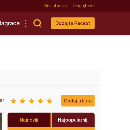
Registracija
Ulogujte se
Nagrade
Dodajte Recept
Dodaj u listu
84
Najnoviji
Najpopularniji