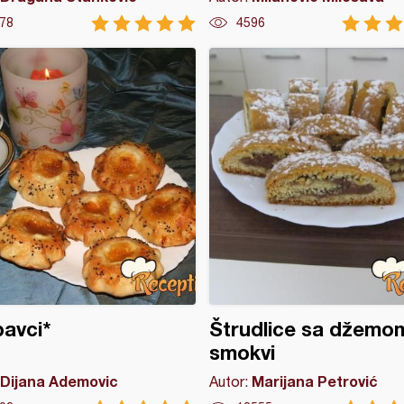
78
4596
pavci*
Štrudlice sa džemo
smokvi
Dijana Ademovic
Marijana Petrović
Autor: