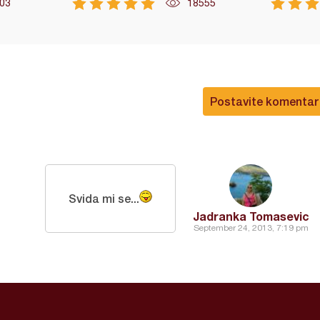
03
18555
Postavite komentar
Svida mi se...
Jadranka Tomasevic
September 24, 2013, 7:19 pm