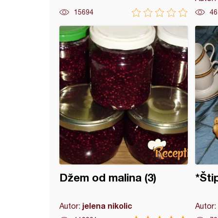
15694
46
i sa malinama
Džem od malina (3)
*Šti
jelena nikolic
Autor:
Autor: