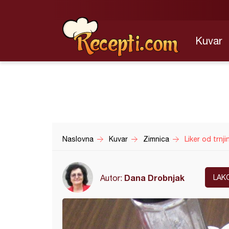
Kuvar
Naslovna
Kuvar
Zimnica
Liker od trnji
Dana Drobnjak
Autor:
LAK