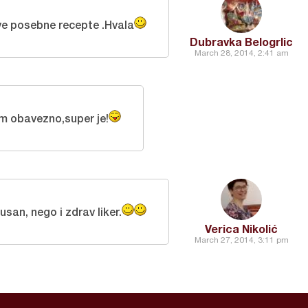
ve posebne recepte .Hvala
Dubravka Belogrlic
March 28, 2014, 2:41 am
m obavezno,super je!
san, nego i zdrav liker.
Verica Nikolić
March 27, 2014, 3:11 pm