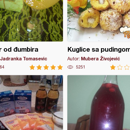
r od đumbira
Kuglice sa pudingo
Jadranka Tomasevic
Mubera Živojević
Autor:
64
5251