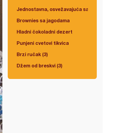
Jednostavna, osvežavajuća salata
Brownies sa jagodama
Hladni čokoladni dezert
Punjeni cvetovi tikvica
Brzi ručak (3)
Džem od breskvi (3)