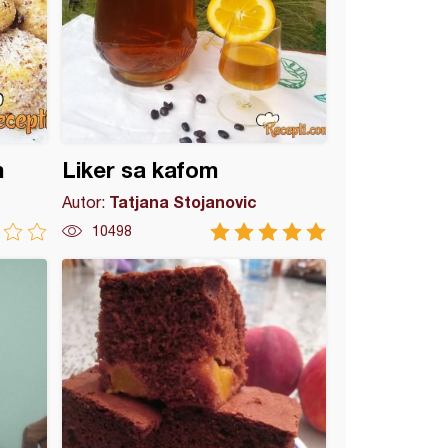
m
Liker sa kafom
Tatjana Stojanovic
Autor:
10498