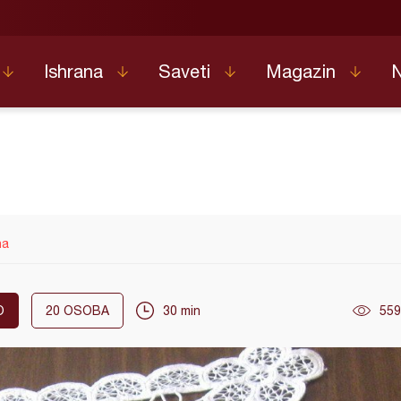
Ishrana
Saveti
Magazin
na
O
20
OSOBA
30 min
559