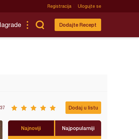
Registracija
Ulogujte se
Nagrade
Dodajte Recept
Dodaj u listu
37
Najnoviji
Najpopularniji