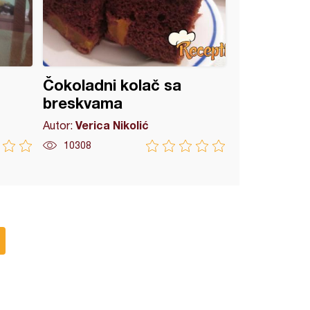
Čokoladni kolač sa
breskvama
Verica Nikolić
Autor:
10308