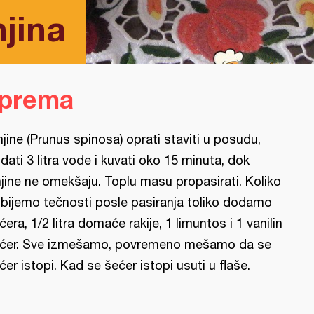
njina
iprema
njine (Prunus spinosa) oprati staviti u posudu,
dati 3 litra vode i kuvati oko 15 minuta, dok
njine ne omekšaju. Toplu masu propasirati. Koliko
bijemo tečnosti posle pasiranja toliko dodamo
ćera, 1/2 litra domaće rakije, 1 limuntos i 1 vanilin
ćer. Sve izmešamo, povremeno mešamo da se
ćer istopi. Kad se šećer istopi usuti u flaše.