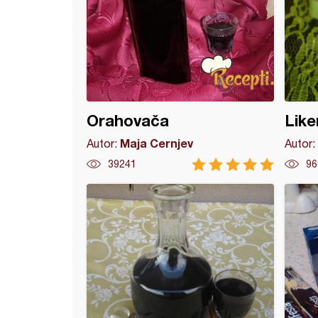
Orahovača
Like
Maja Cernjev
Autor:
Autor:
39241
96
adni kolač sa breskvama