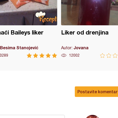
ći Baileys liker
Liker od drenjina
Besima Stanojević
Jovana
Autor:
0289
12002
Postavite komentar