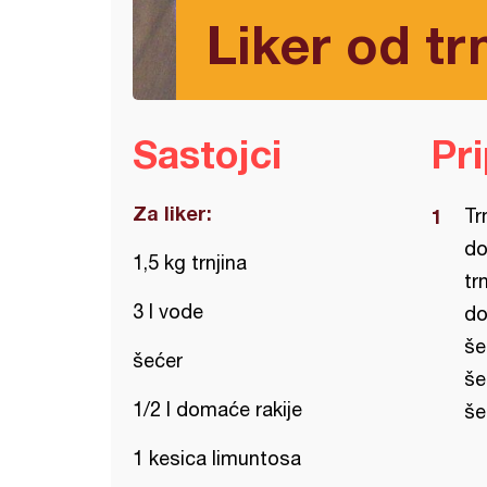
Liker od tr
Sastojci
Pr
Za liker:
Tr
do
1,5 kg trnjina
tr
3 l vode
do
še
šećer
še
1/2 l domaće rakije
še
1 kesica limuntosa