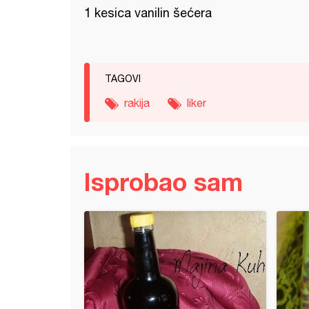
1 kesica vanilin šećera
TAGOVI
rakija
liker
Isprobao sam
 sa kafom