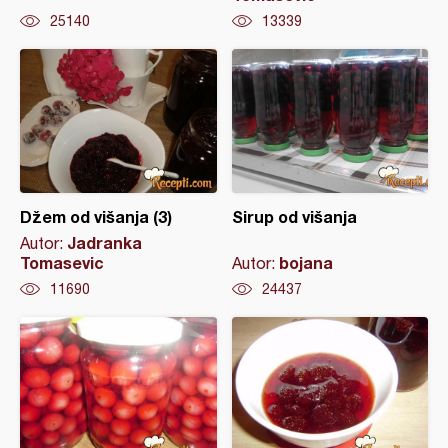
25140
13339
Džem od višanja (3)
Sirup od višanja
Jadranka
Autor:
Tomasevic
bojana
Autor:
11690
24437