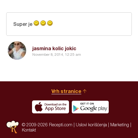
Super je
jasmina kolic jokic
November 8, 2014, 12:25 am
Vrh stranice
© 2009-2026 Recepti.com |
Uslovi korišćenja
|
Marketing
|
Kontakt