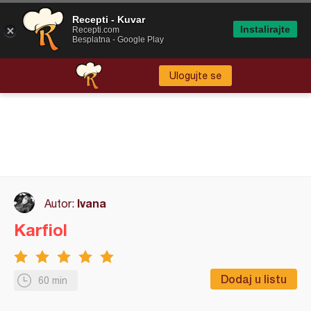
Recepti - Kuvar
Instalirajte
Recepti.com
Besplatna - Google Play
Ulogujte se
Ivana
Autor:
Karfiol
Dodaj u listu
60 min