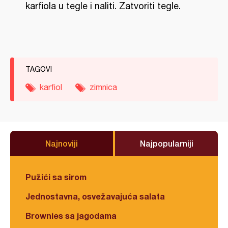
karfiola u tegle i naliti. Zatvoriti tegle.
TAGOVI
karfiol
zimnica
Najnoviji
Najpopularniji
Pužići sa sirom
Jednostavna, osvežavajuća salata
Brownies sa jagodama