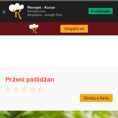
Recepti - Kuvar
Instalirajte
Recepti.com
Besplatna - Google Play
Ulogujte se
Prženi patlidžan
Dodaj u listu