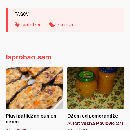
TAGOVI
patlidžan
zimnica
Isprobao sam
Plavi patlidžan punjen
Džem od pomorandže
sirom
Vesna Pavlovic 271
Autor: