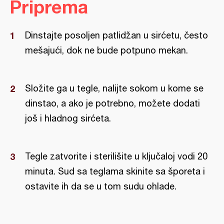
Priprema
Dinstajte posoljen patlidžan u sirćetu, često
mešajući, dok ne bude potpuno mekan.
Složite ga u tegle, nalijte sokom u kome se
dinstao, a ako je potrebno, možete dodati
još i hladnog sirćeta.
Tegle zatvorite i sterilišite u ključaloj vodi 20
minuta. Sud sa teglama skinite sa šporeta i
ostavite ih da se u tom sudu ohlade.