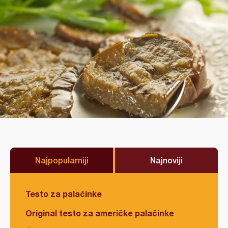
Najpopularniji
Najnoviji
Testo za palačinke
Original testo za američke palačinke