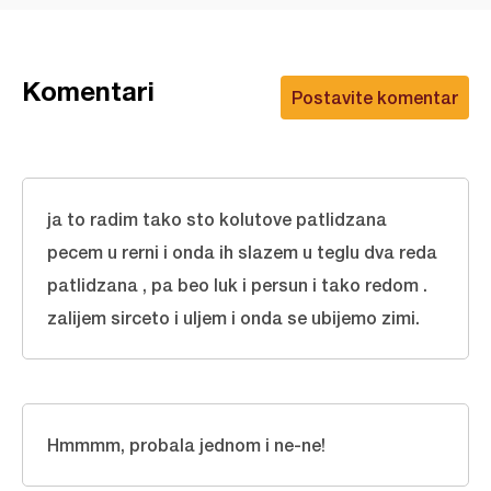
Komentari
Postavite komentar
ja to radim tako sto kolutove patlidzana
pecem u rerni i onda ih slazem u teglu dva reda
patlidzana , pa beo luk i persun i tako redom .
zalijem sirceto i uljem i onda se ubijemo zimi.
Hmmmm, probala jednom i ne-ne!