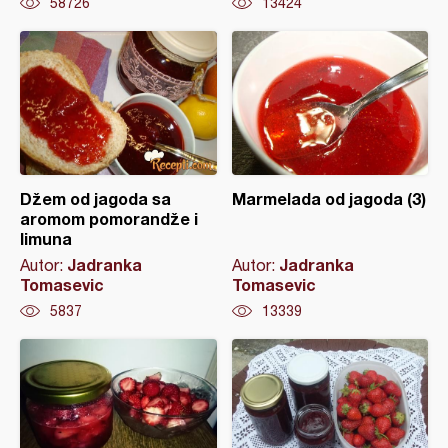
58726
13424
Džem od jagoda sa
Marmelada od jagoda (3)
aromom pomorandže i
limuna
Jadranka
Jadranka
Autor:
Autor:
Tomasevic
Tomasevic
5837
13339