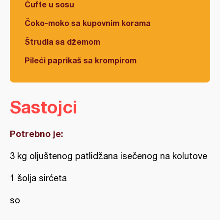
Ćufte u sosu
Čoko-moko sa kupovnim korama
Štrudla sa džemom
Pileći paprikaš sa krompirom
Sastojci
Potrebno je:
3 kg oljuštenog patlidžana isečenog na kolutove
1 šolja sirćeta
so