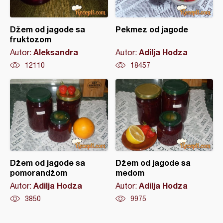
Džem od jagode sa
Pekmez od jagode
fruktozom
Aleksandra
Adilja Hodza
Autor:
Autor:
12110
18457
Džem od jagode sa
Džem od jagode sa
pomorandžom
medom
Adilja Hodza
Adilja Hodza
Autor:
Autor:
3850
9975