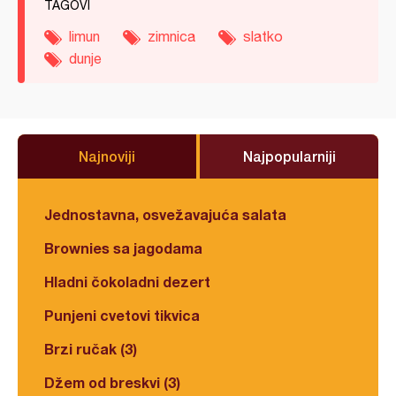
TAGOVI
limun
zimnica
slatko
dunje
Najnoviji
Najpopularniji
Jednostavna, osvežavajuća salata
Brownies sa jagodama
Hladni čokoladni dezert
Punjeni cvetovi tikvica
Brzi ručak (3)
Džem od breskvi (3)