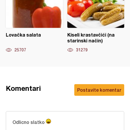
Lovačka salata
Kiseli krastavčići (na
starinski način)
25707
31279
Komentari
Postavite komentar
Odlicno slatko