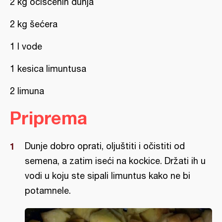
2 kg očišćenih dunja
2 kg šećera
1 l vode
1 kesica limuntusa
2 limuna
Priprema
Dunje dobro oprati, oljuštiti i očistiti od
semena, a zatim iseći na kockice. Držati ih u
vodi u koju ste sipali limuntus kako ne bi
potamnele.