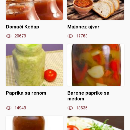
Domaći Kečap
Majonez ajvar
20679
17763
Paprika sa renom
Barene paprike sa
medom
14949
18635