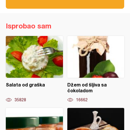
Isprobao sam
Salata od graška
Džem od šljiva sa
čokoladom
35828
16662