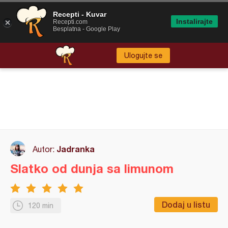
Recepti - Kuvar
Instalirajte
Recepti.com
Besplatna - Google Play
Ulogujte se
Jadranka
Autor:
Slatko od dunja sa limunom
Dodaj u listu
120 min