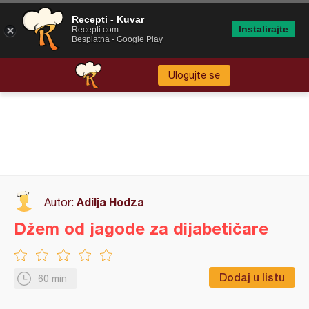
Recepti - Kuvar
Instalirajte
Recepti.com
Besplatna - Google Play
Ulogujte se
Adilja Hodza
Autor:
Džem od jagode za dijabetičare
Dodaj u listu
60 min