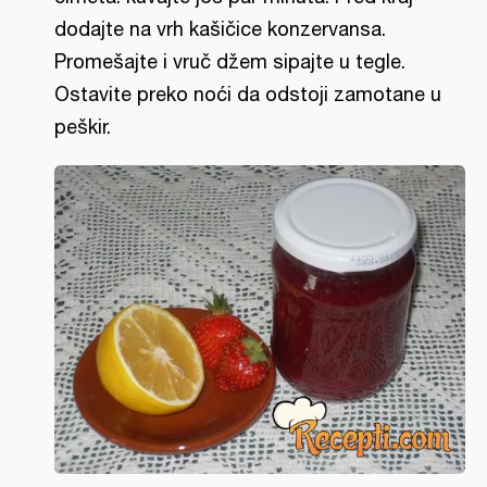
dodajte na vrh kašičice konzervansa.
Promešajte i vruč džem sipajte u tegle.
Ostavite preko noći da odstoji zamotane u
peškir.