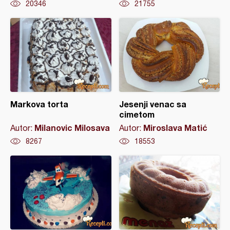
20346
21755
Markova torta
Jesenji venac sa
cimetom
Milanovic Milosava
Miroslava Matić
Autor:
Autor:
8267
18553