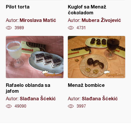
Pilot torta
Kuglof sa Menaž
čokoladom
Miroslava Matić
Mubera Živojević
Autor:
Autor:
3989
4731
Rafaelo oblanda sa
Menaž bombice
jafom
Slađana Šćekić
Slađana Šćekić
Autor:
Autor:
49090
3997