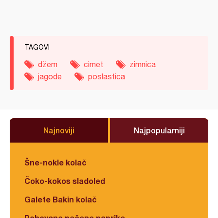
TAGOVI
džem
cimet
zimnica
jagode
poslastica
Najnoviji
Najpopularniji
Šne-nokle kolač
Čoko-kokos sladoled
Galete Bakin kolač
Pohovane pečene paprike