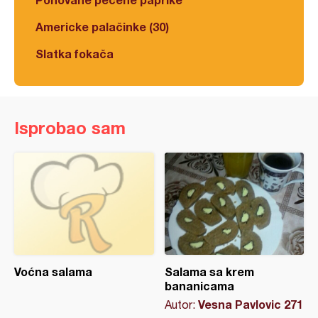
Americke palačinke (30)
Slatka fokača
Isprobao sam
Voćna salama
Salama sa krem
bananicama
Vesna Pavlovic 271
Autor: