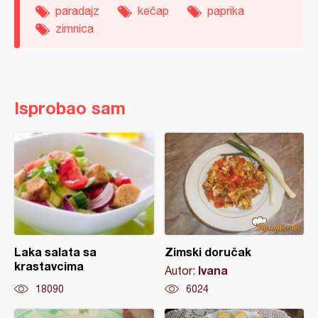
paradajz
kečap
paprika
zimnica
Isprobao sam
Laka salata sa
Zimski doručak
krastavcima
Ivana
Autor:
18090
6024