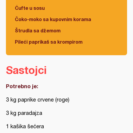
Ćufte u sosu
Čoko-moko sa kupovnim korama
Štrudla sa džemom
Pileći paprikaš sa krompirom
Sastojci
Potrebno je:
3 kg paprike crvene (roge)
3 kg paradajza
1 kašika šećera