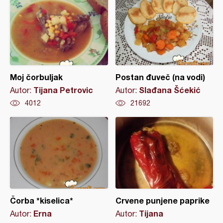
Moj čorbuljak
Postan đuveč (na vodi)
Tijana Petrovic
Slađana Šćekić
Autor:
Autor:
4012
21692
Čorba *kiselica*
Crvene punjene paprike
Erna
Tijana
Autor:
Autor: