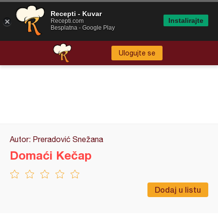
Recepti - Kuvar
Instalirajte
Recepti.com
Besplatna - Google Play
Ulogujte se
Autor: Preradović Snežana
Domaći Kečap
Dodaj u listu