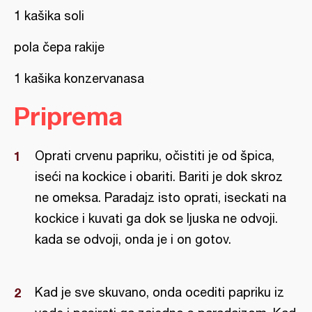
1 kašika soli
pola čepa rakije
1 kašika konzervanasa
Priprema
Oprati crvenu papriku, očistiti je od špica,
iseći na kockice i obariti. Bariti je dok skroz
ne omeksa. Paradajz isto oprati, iseckati na
kockice i kuvati ga dok se ljuska ne odvoji.
kada se odvoji, onda je i on gotov.
Kad je sve skuvano, onda ocediti papriku iz