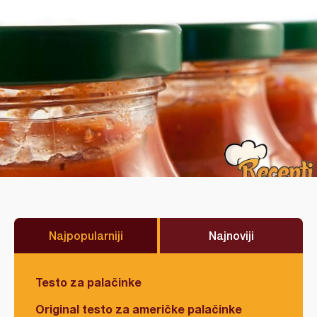
Najpopularniji
Najnoviji
Testo za palačinke
Original testo za američke palačinke