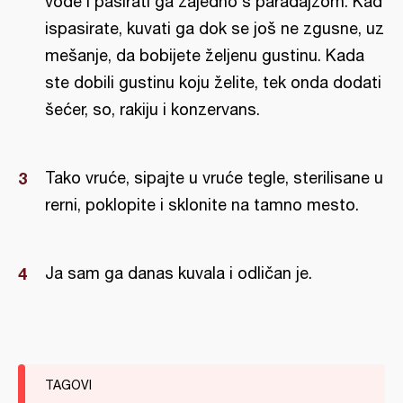
vode i pasirati ga zajedno s paradajzom. Kad
ispasirate, kuvati ga dok se još ne zgusne, uz
mešanje, da bobijete željenu gustinu. Kada
ste dobili gustinu koju želite, tek onda dodati
šećer, so, rakiju i konzervans.
Tako vruće, sipajte u vruće tegle, sterilisane u
rerni, poklopite i sklonite na tamno mesto.
Ja sam ga danas kuvala i odličan je.
TAGOVI