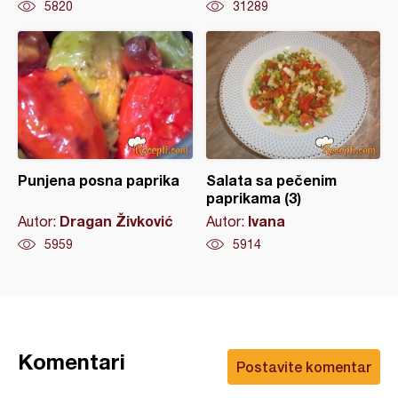
5820
31289
Punjena posna paprika
Salata sa pečenim
paprikama (3)
Dragan Živković
Ivana
Autor:
Autor:
5959
5914
Komentari
Postavite komentar