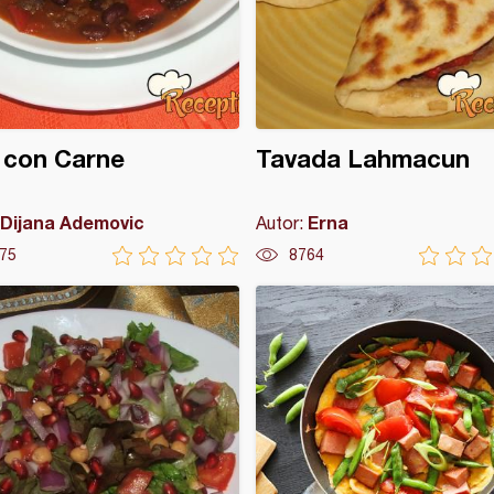
i con Carne
Tavada Lahmacun
Dijana Ademovic
Erna
Autor:
75
8764