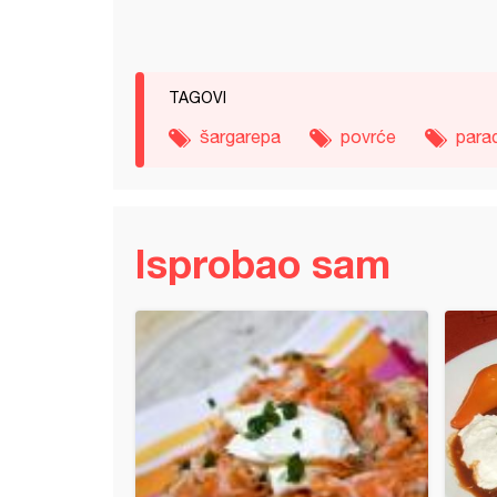
TAGOVI
šargarepa
povrće
para
Isprobao sam
te sa piletinom i pečurkama