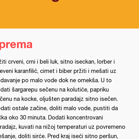
iprema
žiti crveni, crni i beli luk, sitno iseckan, lorber i
eveni karanfilić, cimet i biber pržiti i mešati uz
davanje po malo vode dok ne omekša. U to
dati šargarepu sečenu na kolutiće, papriku
čenu na kocke, oljušten paradajz sitno isečen.
dati ostale začine, doliti malo vode, pustiti da
čka oko 30 minuta. Dodati koncentrovani
radajz, kuvati na nižoj temperaturi uz povremeno
šanje, doliti sirće. Pred kraj iseći sitno peršun,