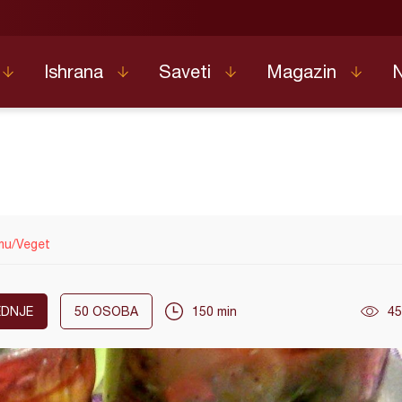
Ishrana
Saveti
Magazin
mu/Veget
EDNJE
50
OSOBA
150 min
45