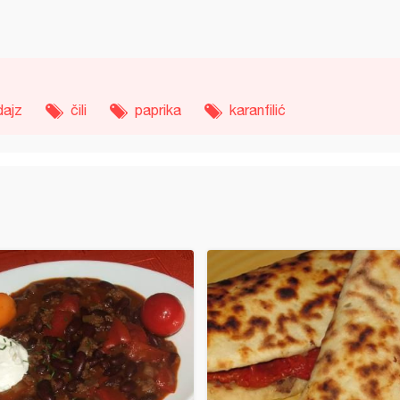
dajz
čili
paprika
karanfilić