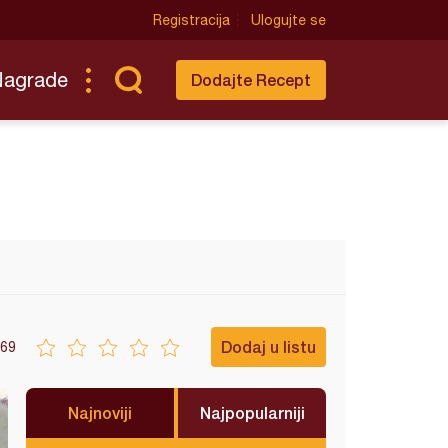
Registracija
Ulogujte se
Nagrade
Dodajte Recept
Dodaj u listu
69
Najnoviji
Najpopularniji