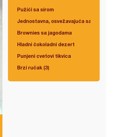
Pužići sa sirom
Jednostavna, osvežavajuća salata
Brownies sa jagodama
Hladni čokoladni dezert
Punjeni cvetovi tikvica
Brzi ručak (3)