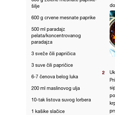
do
šilje
600 g crvene mesnate paprike
500 ml paradajz
pelata/koncentrovanog
paradajza
3 sveže čili papričica
3 suve čili papričice
Uk
6-7 čenova belog luka
Pr
si
200 ml maslinovog ulja
po
10-tak listova suvog lorbera
kr
pr
1 kašike slačice