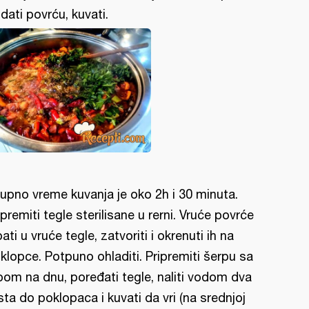
dati povrću, kuvati.
upno vreme kuvanja je oko 2h i 30 minuta.
ipremiti tegle sterilisane u rerni. Vruće povrće
pati u vruće tegle, zatvoriti i okrenuti ih na
klopce. Potpuno ohladiti. Pripremiti šerpu sa
pom na dnu, poređati tegle, naliti vodom dva
sta do poklopaca i kuvati da vri (na srednjoj