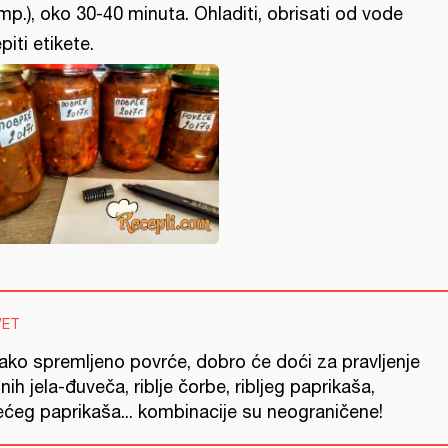
mp.), oko 30-40 minuta. Ohladiti, obrisati od vode
epiti etikete.
VET
ako spremljeno povrće, dobro će doći za pravljenje
nih jela-đuveča, riblje čorbe, ribljeg paprikaša,
ećeg paprikaša... kombinacije su neograničene!