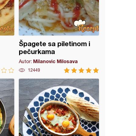
Špagete sa piletinom i
pečurkama
Milanovic Milosava
Autor:
12449