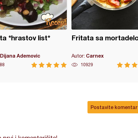
ta *hrastov list*
Fritata sa mortadel
Dijana Ademovic
Carnex
Autor:
88
10929
Postavite komentar
 prvi i komentarišite!