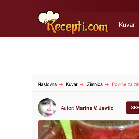
Kuvar
Naslovna
Kuvar
Zimnica
Povrće za zi
Marina V. Jevtic
Autor:
SR