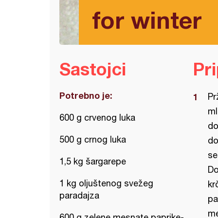
for winter
Sastojci
Pr
Potrebno je:
Pr
ml
600 g crvenog luka
do
500 g crnog luka
do
se
1,5 kg šargarepe
Do
1 kg oljuštenog svežeg
kr
paradajza
pa
me
600 g zelene mesnate paprike-