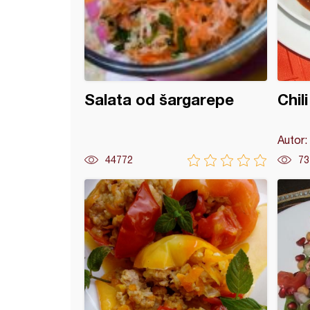
Salata od šargarepe
Chil
Autor:
44772
73
s habaneros sa dimljenom slaninom