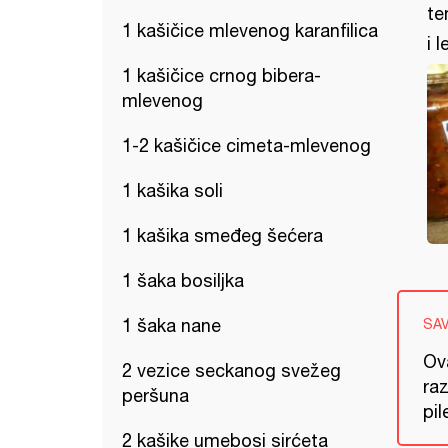
te
1 kašičice mlevenog karanfilica
i l
1 kašičice crnog bibera-
mlevenog
1-2 kašičice cimeta-mlevenog
1 kašika soli
1 kašika smeđeg šećera
1 šaka bosiljka
1 šaka nane
SA
Ov
2 vezice seckanog svežeg
raz
peršuna
pil
2 kašike umebosi sirćeta