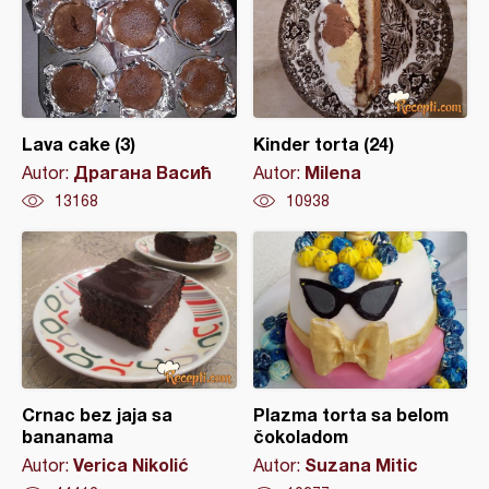
Lava cake (3)
Kinder torta (24)
Драгана Васић
Milena
Autor:
Autor:
13168
10938
Crnac bez jaja sa
Plazma torta sa belom
bananama
čokoladom
Verica Nikolić
Suzana Mitic
Autor:
Autor: