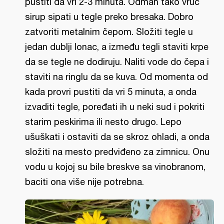
pustiti da vri 2-3 minuta. Odmah tako vruć
sirup sipati u tegle preko bresaka. Dobro
zatvoriti metalnim čepom. Složiti tegle u
jedan dublji lonac, a između tegli staviti krpe
da se tegle ne dodiruju. Naliti vode do čepa i
staviti na ringlu da se kuva. Od momenta od
kada provri pustiti da vri 5 minuta, a onda
izvaditi tegle, poređati ih u neki sud i pokriti
starim peskirima ili nesto drugo. Lepo
ušuškati i ostaviti da se skroz ohladi, a onda
složiti na mesto predviđeno za zimnicu. Onu
vodu u kojoj su bile breskve sa vinobranom,
baciti ona više nije potrebna.