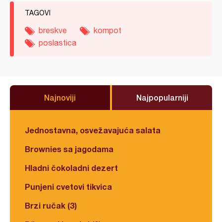
TAGOVI
breskve
kompot
poslastica
Najnoviji
Najpopularniji
Jednostavna, osvežavajuća salata
Brownies sa jagodama
Hladni čokoladni dezert
Punjeni cvetovi tikvica
Brzi ručak (3)