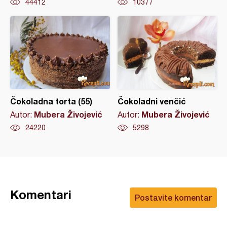
44412
10377
Čokoladna torta (55)
Čokoladni venčić
Mubera Živojević
Mubera Živojević
Autor:
Autor:
24220
5298
Komentari
Postavite komentar