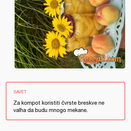
SAVET
Za kompot koristiti čvrste breskve ne
valha da budu mnogo mekane.