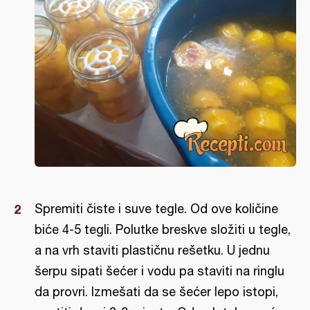
Spremiti čiste i suve tegle. Od ove količine
biće 4-5 tegli. Polutke breskve složiti u tegle,
a na vrh staviti plastičnu rešetku. U jednu
šerpu sipati šećer i vodu pa staviti na ringlu
da provri. Izmešati da se šećer lepo istopi,