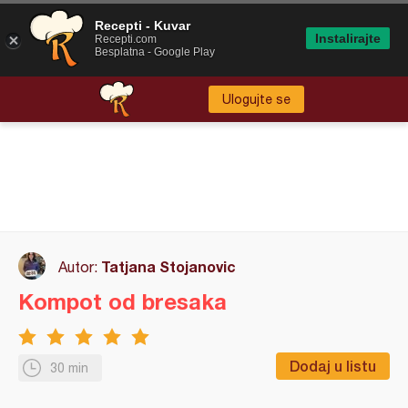
Recepti - Kuvar
Instalirajte
Recepti.com
Besplatna - Google Play
Ulogujte se
Tatjana Stojanovic
Autor:
Kompot od bresaka
Dodaj u listu
30 min