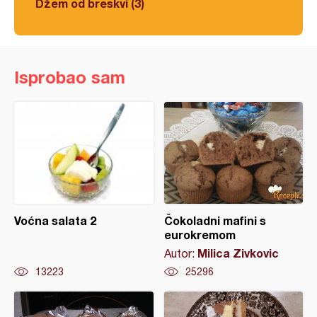
Džem od breskvi (3)
Isprobao sam
Voćna salata 2
Čokoladni mafini s
eurokremom
Milica Zivkovic
Autor:
13223
25296