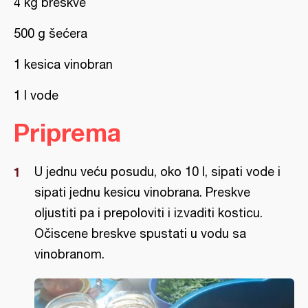
4 kg breskve
500 g šećera
1 kesica vinobran
1 l vode
Priprema
U jednu veću posudu, oko 10 l, sipati vode i
sipati jednu kesicu vinobrana. Preskve
oljustiti pa i prepoloviti i izvaditi kosticu.
Očiscene breskve spustati u vodu sa
vinobranom.