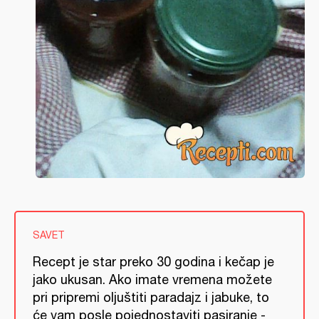
SAVET
Recept je star preko 30 godina i kečap je
jako ukusan. Ako imate vremena možete
pri pripremi oljuštiti paradajz i jabuke, to
će vam posle pojednostaviti pasiranje -