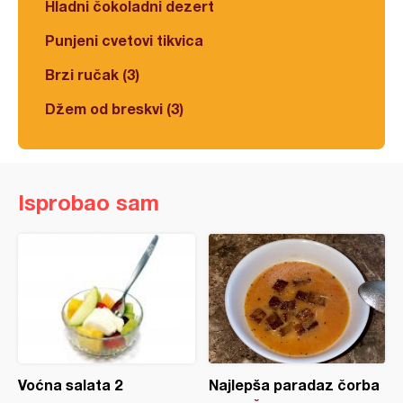
Hladni čokoladni dezert
Punjeni cvetovi tikvica
Brzi ručak (3)
Džem od breskvi (3)
Isprobao sam
Voćna salata 2
Najlepša paradaz čorba