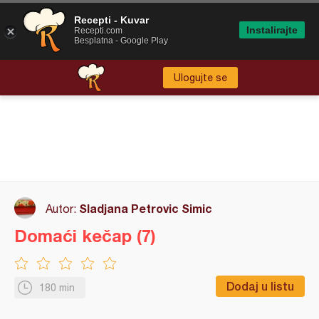
Recepti - Kuvar
Instalirajte
Recepti.com
Besplatna - Google Play
Ulogujte se
Sladjana Petrovic Simic
Autor:
Domaći kečap (7)
Dodaj u listu
180 min