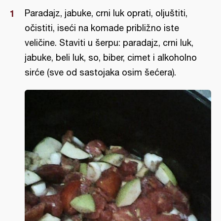
Paradajz, jabuke, crni luk oprati, oljuštiti,
očistiti, iseći na komade približno iste
veličine. Staviti u šerpu: paradajz, crni luk,
jabuke, beli luk, so, biber, cimet i alkoholno
sirće (sve od sastojaka osim šećera).