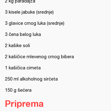
2 kg paradajza
3 kisele jabuke (srednje)
3 glavice crnog luka (srednje)
3 čena belog luka
2 kašike soli
2 kašičice mlevenog crnog bibera
1 kašičica cimeta
250 ml alkoholnog sirćeta
150 g šećera
Priprema