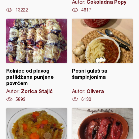
Čokoladna Popy
Autor:
13222
4617
Rolnice od plavog
Posni gulaš sa
patlidžana punjene
šampinjonima
povrćem
Zorica Stajić
Olivera
Autor:
Autor:
5893
6130