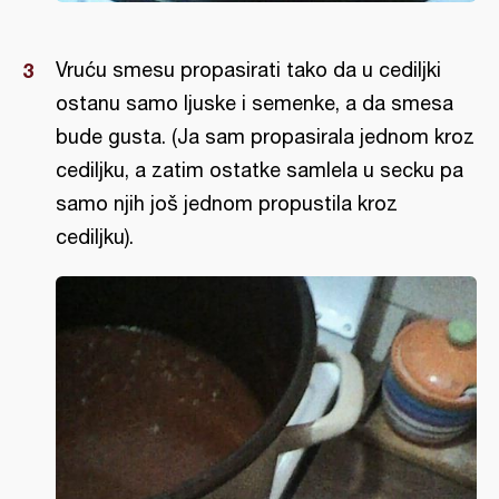
Vruću smesu propasirati tako da u cediljki
ostanu samo ljuske i semenke, a da smesa
bude gusta. (Ja sam propasirala jednom kroz
cediljku, a zatim ostatke samlela u secku pa
samo njih još jednom propustila kroz
cediljku).