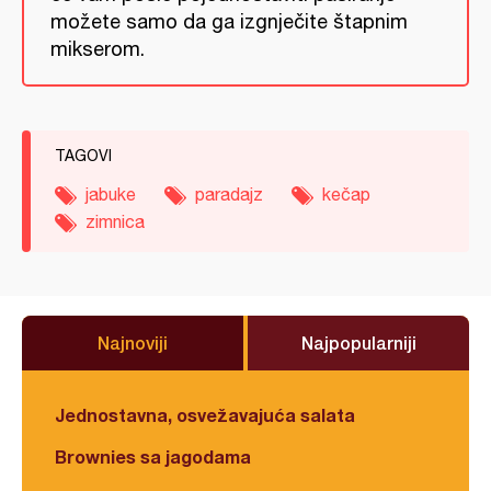
možete samo da ga izgnječite štapnim
mikserom.
TAGOVI
jabuke
paradajz
kečap
zimnica
Najnoviji
Najpopularniji
Jednostavna, osvežavajuća salata
Brownies sa jagodama