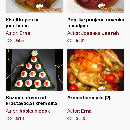
Kiseli kupus sa
Paprike punjene crvenim
junetinom
pasuljem
Erna
Јованка Јевтић
Autor:
Autor:
9595
5001
Božićno drvce od
Aromatično pile (2)
krastavaca i krem sira
books.n.cook
Erna
Autor:
Autor:
3318
3049