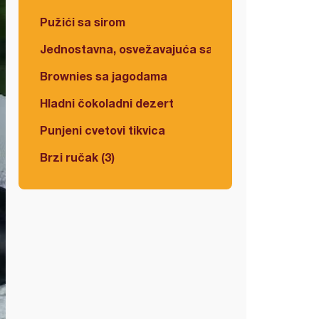
Pužići sa sirom
Jednostavna, osvežavajuća salata
Brownies sa jagodama
Hladni čokoladni dezert
Punjeni cvetovi tikvica
Brzi ručak (3)