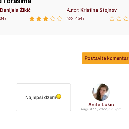
va i orasima
Danijela Žikić
Kristina Stojnov
Autor:
347
4547
Postavite komentar
Najlepsi dzem
Anita Lukic
August 11, 2022, 5:53 pm