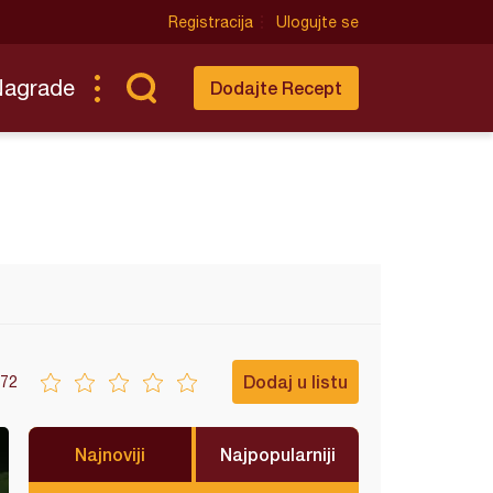
Registracija
Ulogujte se
Nagrade
Dodajte Recept
Dodaj u listu
72
Najnoviji
Najpopularniji