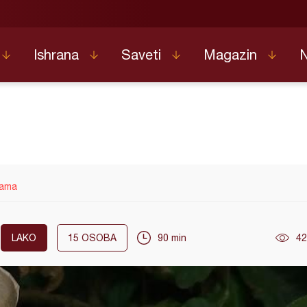
Ishrana
Saveti
Magazin
vama
LAKO
15
OSOBA
90 min
42