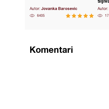
šlji
Jovanka Barosevic
Autor:
Autor:
6405
17
Komentari