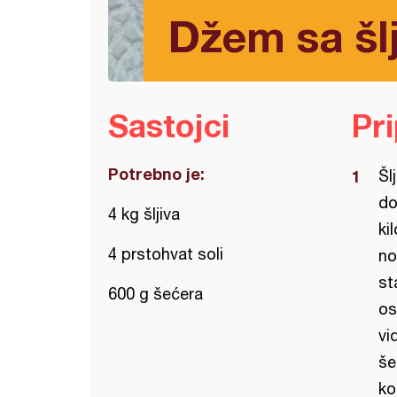
Džem sa šl
Sastojci
Pr
Potrebno je:
Šl
do
4 kg šljiva
ki
4 prstohvat soli
no
st
600 g šećera
os
vi
še
ko