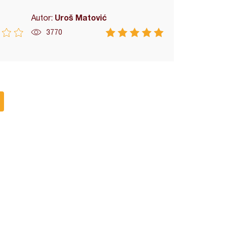
Uroš Matović
Autor:
3770