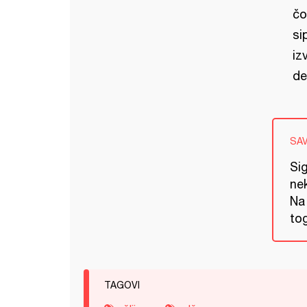
čo
si
iz
de
SA
Sig
ne
Na 
tog
TAGOVI