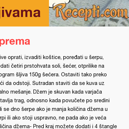
jivama
iprema
jive oprati, izvaditi koštice, poređati u šerpu,
dati četiri prstohvata soli, šećer, otprilike na
logram šljiva 150g šećera. Ostaviti tako preko
ći da odstoji. Sutradan staviti da se kuva uz
alno mešanje. Džem je skuvan kada varjača
tavlja trag, odnosno kada povučete po sredini
di se dno šerpe ako je manja količina džema u
rpi ili ako stoji uspravno, ne pada ako je veća
ličina džema- Pred kraj možete dodati i 4 štangle