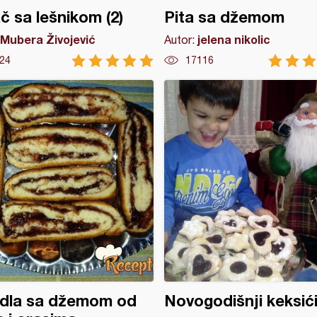
č sa lešnikom (2)
Pita sa džemom
Mubera Živojević
jelena nikolic
Autor:
24
17116
udla sa džemom od
Novogodišnji keksić