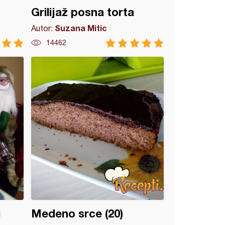
Grilijaž posna torta
Suzana Mitic
Autor:
14462
i
Medeno srce (20)