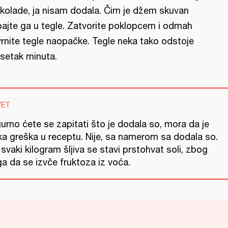
kolade, ja nisam dodala. Čim je džem skuvan
pajte ga u tegle. Zatvorite poklopcem i odmah
vrnite tegle naopačke. Tegle neka tako odstoje
setak minuta.
VET
urno ćete se zapitati što je dodala so, mora da je
ka greška u receptu. Nije, sa namerom sa dodala so.
svaki kilogram šljiva se stavi prstohvat soli, zbog
a da se izvče fruktoza iz voća.