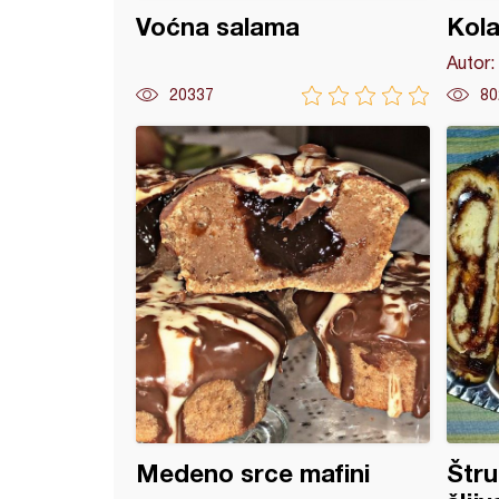
Voćna salama
Kola
Autor:
20337
80
o srce (20)
Medeno srce mafini
Štr