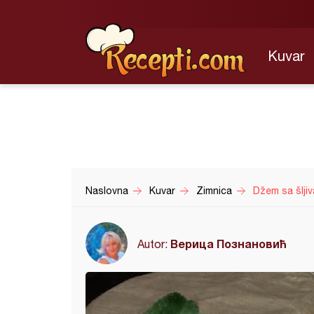
Kuvar
Naslovna
Kuvar
Zimnica
Džem sa šlji
Верица Познановић
Autor: