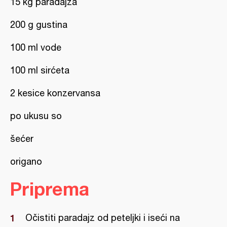
15 kg paradajza
200 g gustina
100 ml vode
100 ml sirćeta
2 kesice konzervansa
po ukusu so
šećer
origano
Priprema
Očistiti paradajz od peteljki i iseći na