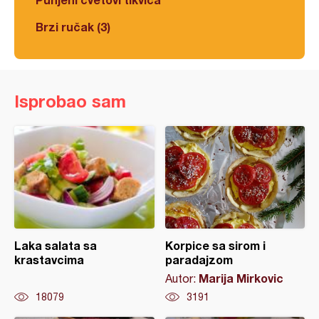
Brzi ručak (3)
Isprobao sam
Laka salata sa
Korpice sa sirom i
krastavcima
paradajzom
Marija Mirkovic
Autor:
18079
3191