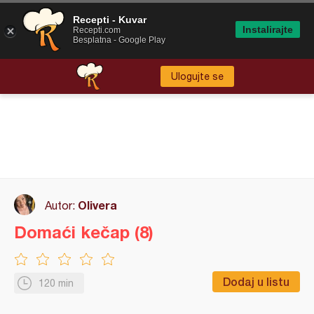
Recepti - Kuvar
Instalirajte
Recepti.com
Besplatna - Google Play
Ulogujte se
Olivera
Autor:
Domaći kečap (8)
Dodaj u listu
120 min