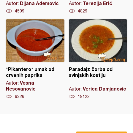
Dijana Ademovic
Terezija Erić
Autor:
Autor:
4509
4829
*Pikantero* umak od
Paradajz čorba od
crvenih paprika
svinjskih kostiju
Vesna
Autor:
Nesovanovic
Verica Damjanovic
Autor:
6326
18122