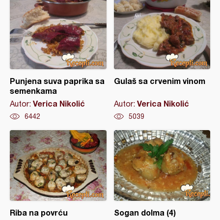
Punjena suva paprika sa
Gulaš sa crvenim vinom
semenkama
Verica Nikolić
Verica Nikolić
Autor:
Autor:
6442
5039
Riba na povrću
Sogan dolma (4)