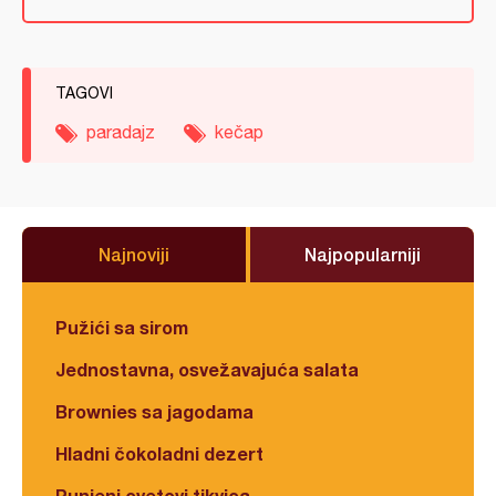
TAGOVI
paradajz
kečap
Najnoviji
Najpopularniji
Pužići sa sirom
Jednostavna, osvežavajuća salata
Brownies sa jagodama
Hladni čokoladni dezert
Punjeni cvetovi tikvica