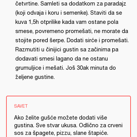
četvrtine. Samleti sa dodatkom za paradajz
(koji odvaja i koru i semenke). Staviti da se
kuva 1,5h otprilike kada vam ostane pola
smese, povremeno promešati, ne morate da
stojite pored šerpe. Dodati sirće i promešati.
Razmutiti u činijici gustin sa začinima pa
dodavati smesi lagano da ne ostanu
grumuljice i mešati. Još 30ak minuta do
željene gustine.
SAVET
Ako želite gušće možete dodati više
gustina. Sve stvar ukusa. Odlično za crveni
sos za špagete, pizzu, slane štapiće.