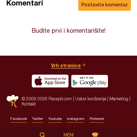
Komentari
Postavite komentar
Budite prvi i komentarišite!
Vrh stranice
© 2009-2026 Recepti.com |
Uslovi korišćenja
|
Marketing
|
Kontakt
Facebook
Twitter
Youtube
Instagram
Pinterest
Site by:
HALO