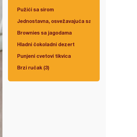
Pužići sa sirom
Jednostavna, osvežavajuća salata
Brownies sa jagodama
Hladni čokoladni dezert
Punjeni cvetovi tikvica
Brzi ručak (3)