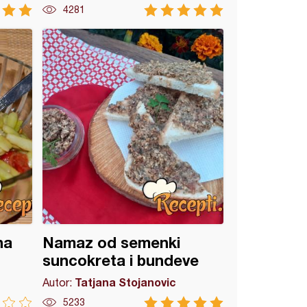
4281
na
Namaz od semenki
suncokreta i bundeve
Tatjana Stojanovic
Autor:
5233