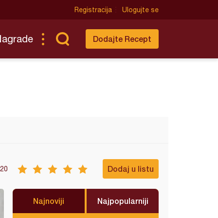
Registracija
Ulogujte se
Nagrade
Dodajte Recept
Dodaj u listu
20
Najnoviji
Najpopularniji