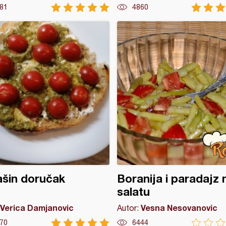
81
4860
šin doručak
Boranija i paradajz 
salatu
Verica Damjanovic
Vesna Nesovanovic
Autor:
70
6444