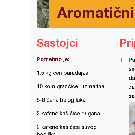
Aromatični
Sastojci
Pr
Potrebno je:
Pa
si
1,5 kg čeri paradajza
da
10 kom grančice ruzmarina
za
sa
5-6 čena belog luka
2 kafene kašičice origana
2 kafene kašičice suvog
bosiljka