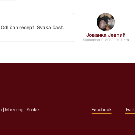
Odličan recept. Svaka čast.
Јованка Јевтић
September 9, 2022, 9:27 am
ja
|
Marketing
|
Kontakt
Facebook
Twitt