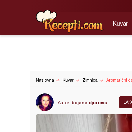
Kuvar
Naslovna
Kuvar
Zimnica
Aromatični če
bojana djurovic
Autor:
LAK