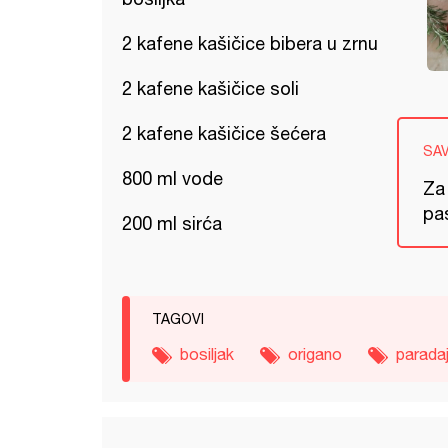
2 kafene kašičice bibera u zrnu
2 kafene kašičice soli
2 kafene kašičice šećera
SA
800 ml vode
Za 
pas
200 ml sirća
TAGOVI
bosiljak
origano
parada