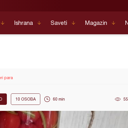
Ishrana
Saveti
Magazin
ri para
O
10
OSOBA
60 min
55