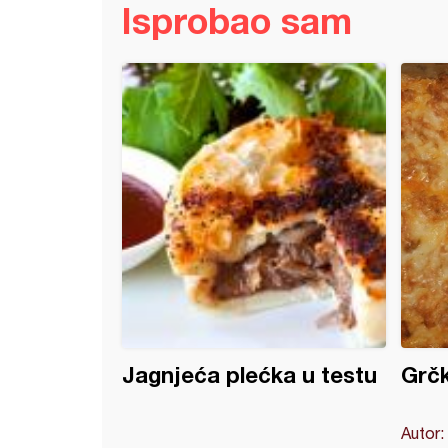
Isprobao sam
sko meso u sosu sa povrćem
Jagnjeća plećka u testu
Grčk
Autor: