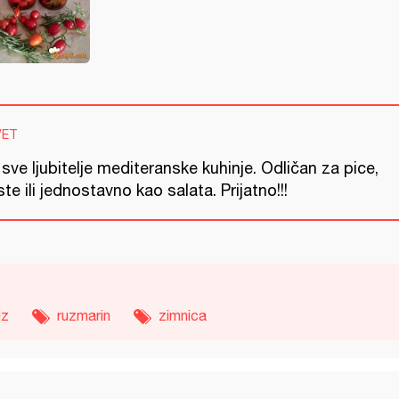
VET
sve ljubitelje mediteranske kuhinje. Odličan za pice,
te ili jednostavno kao salata. Prijatno!!!
jz
ruzmarin
zimnica