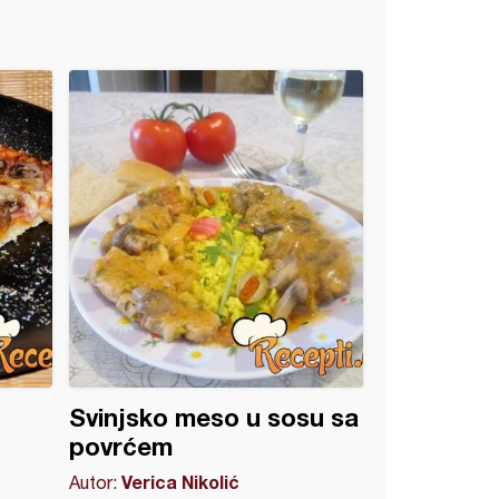
Svinjsko meso u sosu sa
povrćem
Verica Nikolić
Autor: