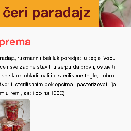
 čeri paradajz
iprema
radajz, ruzmarin i beli luk poredjati u tegle. Vodu,
rce i sve začine staviti u šerpu da provri, ostaviti
 se skroz ohladi, naliti u sterilisane tegle, dobro
tvoriti sterilisanim poklopcima i pasterizovati (ja
m u rerni, sat i po na 100C).