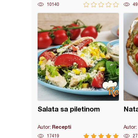
10140
49
 od semenki suncokreta i bundeve
Salata sa piletinom
Nata
Recepti
Autor:
Autor:
17419
27