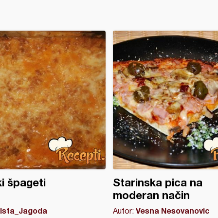
i špageti
Starinska pica na
moderan način
Ista_Jagoda
Vesna Nesovanovic
Autor: