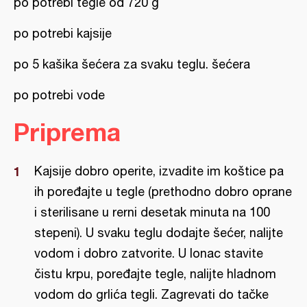
po potrebi tegle od 720 g
po potrebi kajsije
po 5 kašika šećera za svaku teglu. šećera
po potrebi vode
Priprema
Kajsije dobro operite, izvadite im koštice pa
ih poređajte u tegle (prethodno dobro oprane
i sterilisane u rerni desetak minuta na 100
stepeni). U svaku teglu dodajte šećer, nalijte
vodom i dobro zatvorite. U lonac stavite
čistu krpu, poređajte tegle, nalijte hladnom
vodom do grlića tegli. Zagrevati do tačke