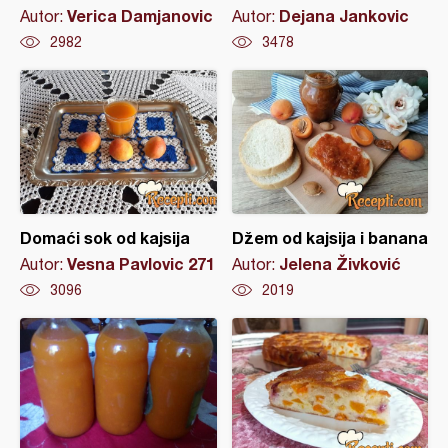
Verica Damjanovic
Dejana Jankovic
Autor:
Autor:
2982
3478
Domaći sok od kajsija
Džem od kajsija i banana
Vesna Pavlovic 271
Jelena Živković
Autor:
Autor:
3096
2019