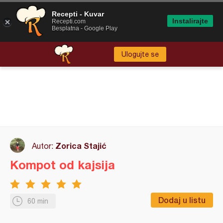
Recepti - Kuvar
Instalirajte
Recepti.com
Besplatna - Google Play
Ulogujte se
Zorica Stajić
Autor:
Kompot od kajsija
Dodaj u listu
60 min