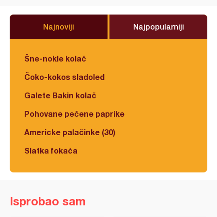
Najnoviji
Najpopularniji
Šne-nokle kolač
Čoko-kokos sladoled
Galete Bakin kolač
Pohovane pečene paprike
Americke palačinke (30)
Slatka fokača
Isprobao sam