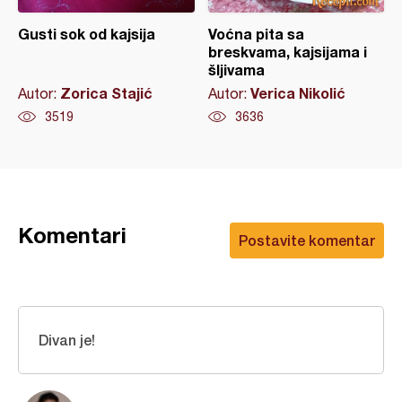
Gusti sok od kajsija
Voćna pita sa
breskvama, kajsijama i
šljivama
Zorica Stajić
Verica Nikolić
Autor:
Autor:
3519
3636
Komentari
Postavite komentar
Divan je!