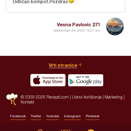
Odličan kompot.Pozdrav.
Vesna Pavlovic 271
September 26, 2022, 6:21 am
Vrh stranice
© 2009-2026 Recepti.com |
Uslovi korišćenja
|
Marketing
|
Kontakt
Facebook
Twitter
Youtube
Instagram
Pinterest
Site by:
HALO