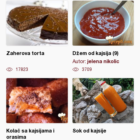
Zaherova torta
Džem od kajsija (9)
jelena nikolic
Autor:
17823
3709
Kolač sa kajsijama i
Sok od kajsije
orasima