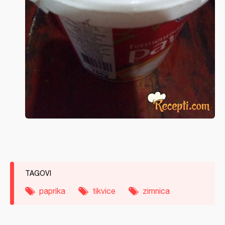
TAGOVI
paprika
tikvice
zimnica