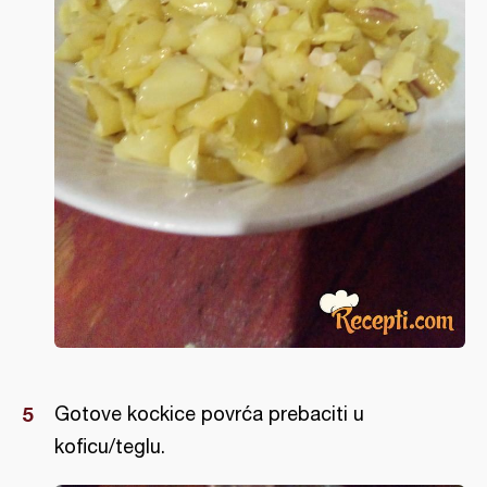
Gotove kockice povrća prebaciti u
koficu/teglu.