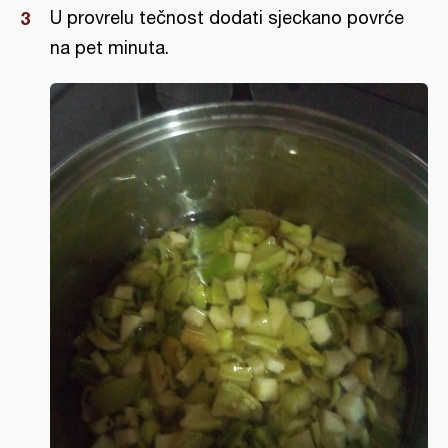
U provrelu tečnost dodati sjeckano povrće
na pet minuta.