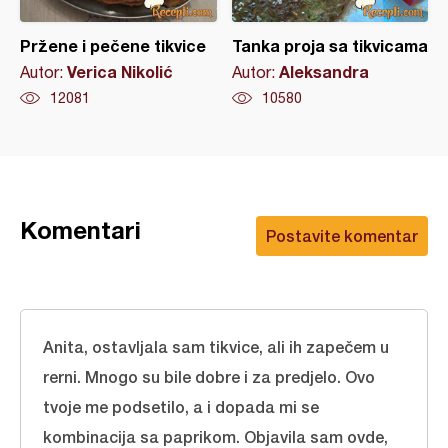
Pržene i pečene tikvice
Tanka proja sa tikvicama
Verica Nikolić
Aleksandra
Autor:
Autor:
12081
10580
Komentari
Postavite komentar
Anita, ostavljala sam tikvice, ali ih zapečem u
rerni. Mnogo su bile dobre i za predjelo. Ovo
tvoje me podsetilo, a i dopada mi se
kombinacija sa paprikom. Objavila sam ovde,