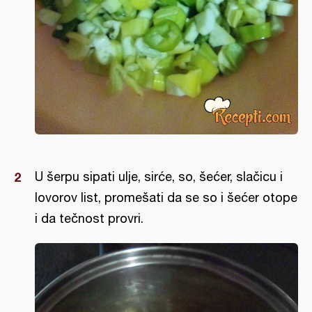
U šerpu sipati ulje, sirće, so, šećer, slačicu i
lovorov list, promešati da se so i šećer otope
i da tečnost provri.