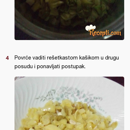
Povrće vaditi rešetkastom kašikom u drugu
posudu i ponavljati postupak.