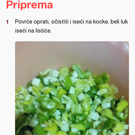
Priprema
Povrće oprati, očistiti i iseći na kocke, beli luk
iseći na listiće.