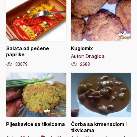
Salata od pečene
Kuglomix
paprike
Dragica
Autor:
33679
2688
Pljeskavice sa tikvicama
Čorba sa krmenadlom i
tikvicama