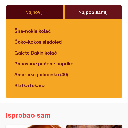
Najnoviji
Najpopularniji
Šne-nokle kolač
Čoko-kokos sladoled
Galete Bakin kolač
Pohovane pečene paprike
Americke palačinke (30)
Slatka fokača
Isprobao sam