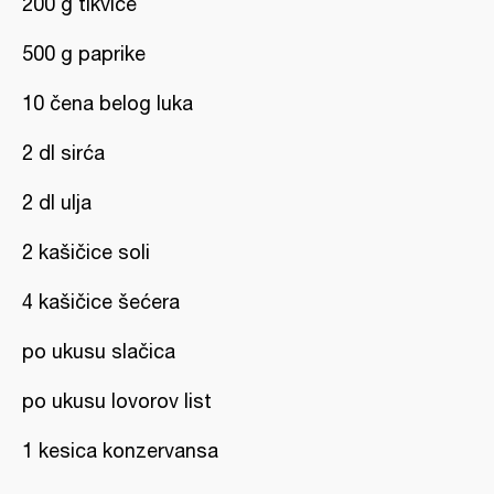
200 g tikvice
500 g paprike
10 čena belog luka
2 dl sirća
2 dl ulja
2 kašičice soli
4 kašičice šećera
po ukusu slačica
po ukusu lovorov list
1 kesica konzervansa