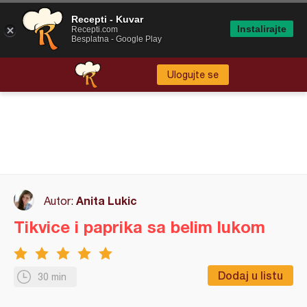
Recepti - Kuvar
Instalirajte
Recepti.com
Besplatna - Google Play
Ulogujte se
Anita Lukic
Autor:
Tikvice i paprika sa belim lukom
Dodaj u listu
30 min