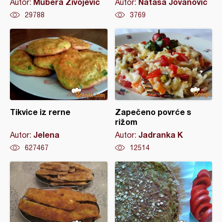
Mubera Živojević
Natasa Jovanovic
Autor:
Autor:
29788
3769
Tikvice iz rerne
Zapečeno povrće s
rižom
Jelena
Jadranka K
Autor:
Autor:
627467
12514