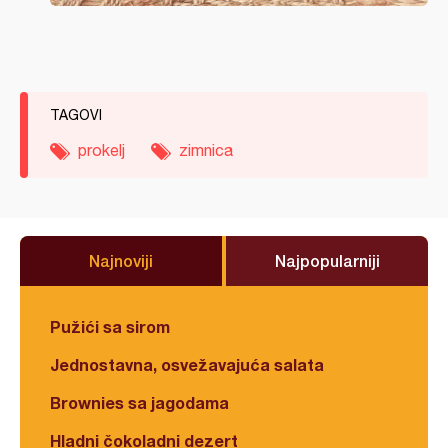
TAGOVI
prokelj
zimnica
Najnoviji
Najpopularniji
Pužići sa sirom
Jednostavna, osvežavajuća salata
Brownies sa jagodama
Hladni čokoladni dezert