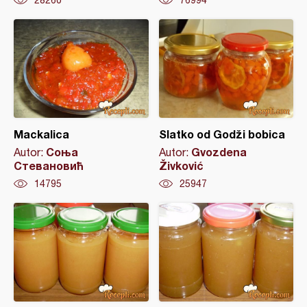
28260
76994
Mackalica
Slatko od Godži bobica
Соња
Gvozdena
Autor:
Autor:
Стевановић
Živković
14795
25947