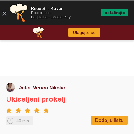
Recepti - Kuvar
Instalirajte
Recepti.com
Besplatna - Google Play
Ulogujte se
Verica Nikolić
Autor:
Ukiseljeni prokelj
Dodaj u listu
40 min