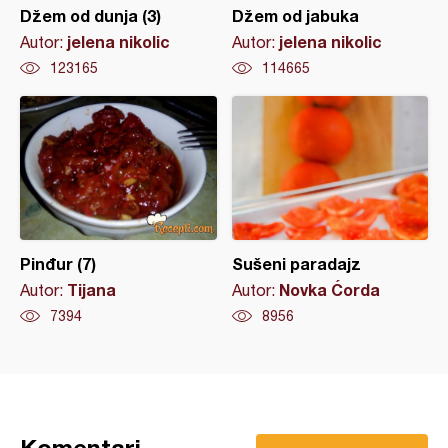
Džem od dunja (3)
Džem od jabuka
jelena nikolic
jelena nikolic
Autor:
Autor:
123165
114665
Pinđur (7)
Sušeni paradajz
Tijana
Novka Ćorda
Autor:
Autor:
7394
8956