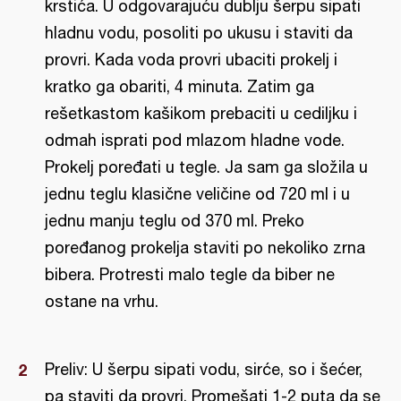
krstića. U odgovarajuću dublju šerpu sipati
hladnu vodu, posoliti po ukusu i staviti da
provri. Kada voda provri ubaciti prokelj i
kratko ga obariti, 4 minuta. Zatim ga
rešetkastom kašikom prebaciti u cediljku i
odmah isprati pod mlazom hladne vode.
Prokelj poređati u tegle. Ja sam ga složila u
jednu teglu klasične veličine od 720 ml i u
jednu manju teglu od 370 ml. Preko
poređanog prokelja staviti po nekoliko zrna
bibera. Protresti malo tegle da biber ne
ostane na vrhu.
Preliv: U šerpu sipati vodu, sirće, so i šećer,
pa staviti da provri. Promešati 1-2 puta da se