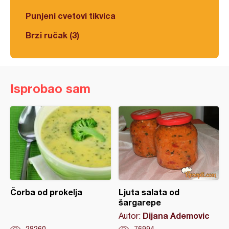
Punjeni cvetovi tikvica
Brzi ručak (3)
Isprobao sam
Čorba od prokelja
Ljuta salata od
šargarepe
Dijana Ademovic
Autor: