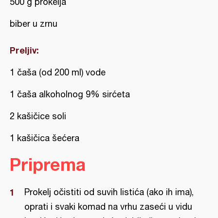
500 g prokelja
biber u zrnu
Preljiv:
1 čaša (od 200 ml) vode
1 čaša alkoholnog 9% sirćeta
2 kašičice soli
1 kašičica šećera
Priprema
Prokelj očistiti od suvih listića (ako ih ima),
oprati i svaki komad na vrhu zaseći u vidu