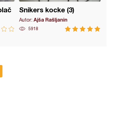
olač
Snikers kocke (3)
Ajša Rašljanin
Autor:
5918