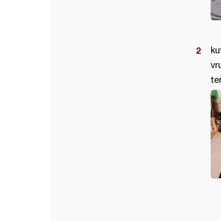
ku
vr
te