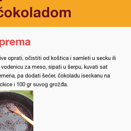
 čokoladom
iprema
jive oprati, očistiti od koštica i samleti u secku ili
 vodenicu za meso, sipati u šerpu, kuvati sat
emena, pa dodati šećer, čokoladu iseckanu na
ckice i 100 gr suvog grožđa.