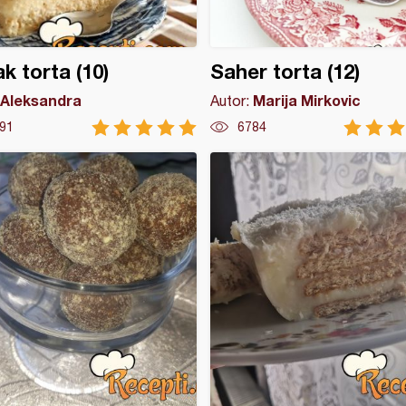
k torta (10)
Saher torta (12)
Aleksandra
Marija Mirkovic
Autor:
91
6784