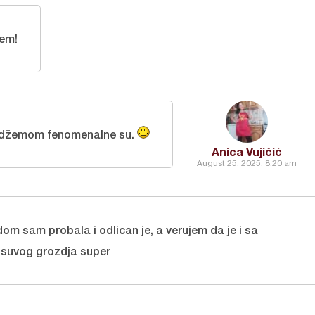
žem!
m džemom fenomenalne su.
Anica Vujičić
August 25, 2025, 8:20 am
om sam probala i odlican je, a verujem da je i sa
suvog grozdja super