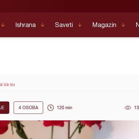
Ishrana
Saveti
Magazin
va sa su
JE
4
OSOBA
120 min
13