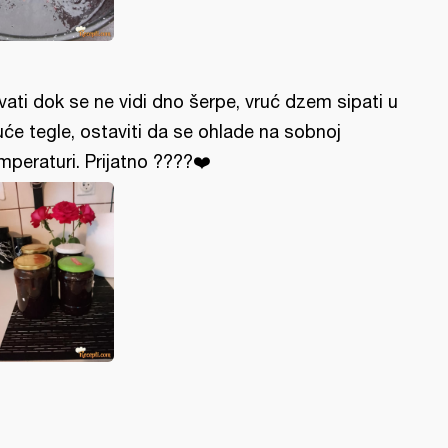
vati dok se ne vidi dno šerpe, vruć dzem sipati u
uće tegle, ostaviti da se ohlade na sobnoj
mperaturi. Prijatno ????❤️