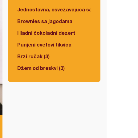
Jednostavna, osvežavajuća salata
Brownies sa jagodama
Hladni čokoladni dezert
Punjeni cvetovi tikvica
Brzi ručak (3)
Džem od breskvi (3)