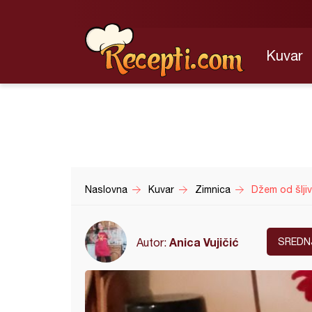
Kuvar
Naslovna
Kuvar
Zimnica
Džem od šlji
Anica Vujičić
Autor:
SREDN