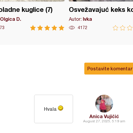
ladne kuglice (7)
Osvežavajuć keks k
Olgica D.
Ivka
Autor:
73
4172
Postavite komentar
Hvala
Anica Vujičić
August 27, 2025, 5:19 am