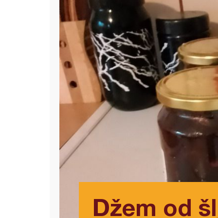
Džem od šl