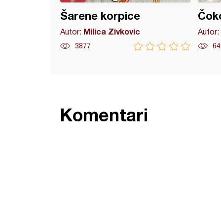
Šarene korpice
Čoko
Milica Zivkovic
Autor:
Autor:
3877
64
Komentari