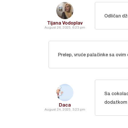
Odličan d
Tijana Vodoplav
August 26, 2025, 6:23 pm
Prelep, vruće palačinke sa ovi
Sa cokolad
dodatkom 
Daca
August 24, 2025, 3:23 pm