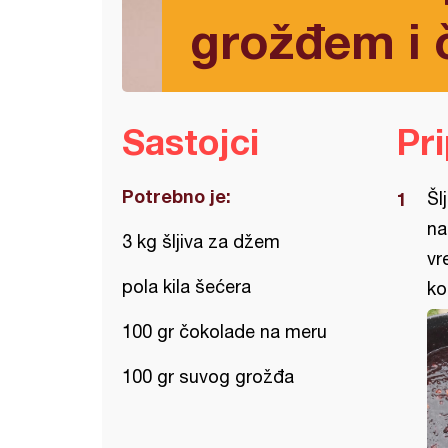
grožđem i
Sastojci
Pr
Potrebno je:
Šl
na
3 kg šljiva za džem
vr
pola kila šećera
ko
100 gr čokolade na meru
100 gr suvog grožđa