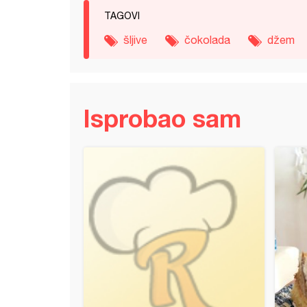
TAGOVI
šljive
čokolada
džem
Isprobao sam
rni kolač