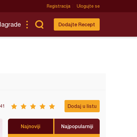
Registracija
Ulogujte se
Nagrade
Dodajte Recept
Dodaj u listu
41
Najnoviji
Najpopularniji